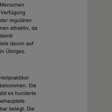
e Menschen
r Verfügung
 der regulären
nen attraktiv, da
 damit
iele davon auf
in Übriges.
Heilpraktiker
t bekommen. Die
gibt es hunderte
 behauptete
bar belegt. Die