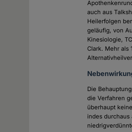
Apothenkenrunds
auch aus Talks
Heilerfolgen be
geläufig, von A
Kinesiologie, 
Clark. Mehr als 
Alternativheilv
Nebenwirkung
Die Behauptung,
die Verfahren g
überhaupt keine
indes durchaus 
niedrigverdünnt