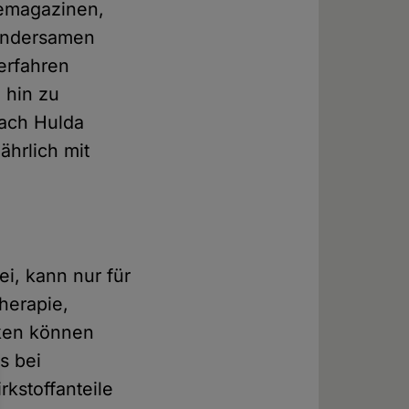
lemagazinen,
undersamen
verfahren
 hin zu
ach Hulda
ährlich mit
i, kann nur für
herapie,
iken können
s bei
kstoffanteile