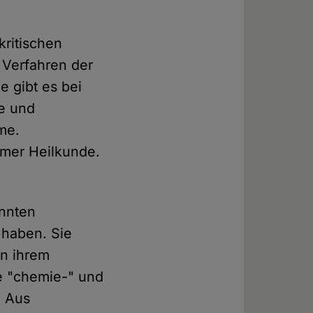
kritischen
 Verfahren der
e gibt es bei
de und
me.
amer Heilkunde.
nnten
 haben. Sie
on ihrem
le "chemie-" und
. Aus