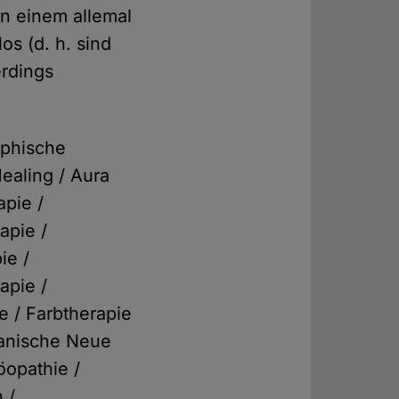
n einem allemal
os (d. h. sind
erdings
ophische
ealing / Aura
pie /
apie /
ie /
apie /
e / Farbtherapie
manische Neue
öopathie /
 /