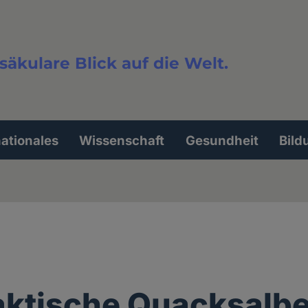
säkulare Blick auf die Welt.
extsuche
nationales
Wissenschaft
Gesundheit
Bild
aktische Quacksalbe