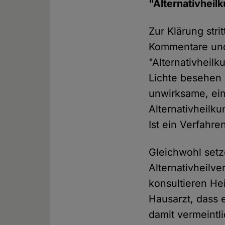
"Alternativheil
Zur Klärung stri
Kommentare und 
"Alternativheilk
Lichte besehen 
unwirksame, ein
Alternativheilk
Ist ein Verfahren
Gleichwohl set
Alternativheilv
konsultieren He
Hausarzt, dass e
damit vermeintl