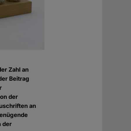
er Zahl an
er Beitrag
r
ion der
uschriften an
ngenügende
n der