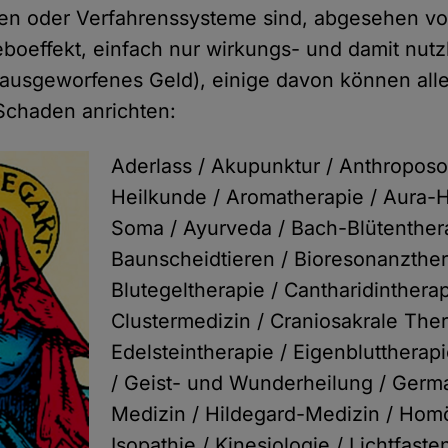
ren oder Verfahrenssysteme sind, abgesehen vo
boeffekt, einfach nur wirkungs- und damit nutzl
ausgeworfenes Geld), einige davon können all
Schaden anrichten:
Aderlass / Akupunktur / Anthropos
Heilkunde / Aromatherapie / Aura-H
Soma / Ayurveda / Bach-Blütenthera
Baunscheidtieren / Bioresonanzther
Blutegeltherapie / Cantharidintherap
Clustermedizin / Craniosakrale Ther
Edelsteintherapie / Eigenbluttherapi
/ Geist- und Wunderheilung / Ger
Medizin / Hildegard-Medizin / Hom
Isopathie / Kinesiologie / Lichtfasten