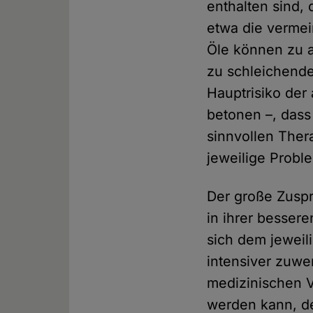
enthalten sind
etwa die vermei
Öle können zu a
zu schleichende
Hauptrisiko der 
betonen –, dass
sinnvollen Ther
jeweilige Probl
Der große Zuspr
in ihrer besser
sich dem jeweil
intensiver zuwe
medizinischen V
werden kann, de