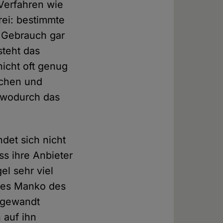
Verfahren wie
rei: bestimmte
m Gebrauch gar
steht das
nicht oft genug
ichen und
, wodurch das
det sich nicht
ss ihre Anbieter
el sehr viel
ches Manko des
ufgewandt
 auf ihn