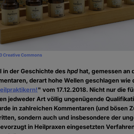
0 Creative Commons
l in der Geschichte des
hpd
hat, gemessen an d
mentaren, derart hohe Wellen geschlagen wie d
ilpraktikern!
" vom 17.12.2018. Nicht nur die fü
n jedweder Art völlig ungenügende Qualifikat
urde in zahlreichen Kommentaren (und bösen Z
tritten, sondern auch und insbesondere der u
evorzugt in Heilpraxen eingesetzten Verfahre