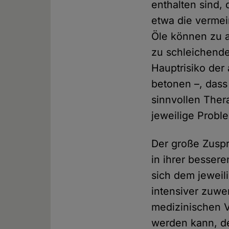
enthalten sind
etwa die vermei
Öle können zu a
zu schleichende
Hauptrisiko der 
betonen –, dass
sinnvollen Ther
jeweilige Probl
Der große Zuspr
in ihrer besser
sich dem jeweil
intensiver zuwe
medizinischen V
werden kann, de