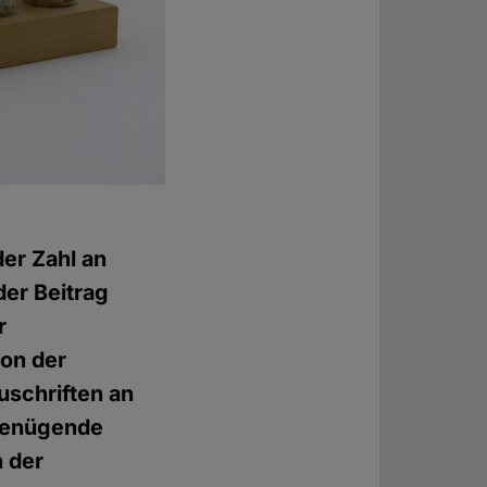
er Zahl an
er Beitrag
r
ion der
uschriften an
ngenügende
n der