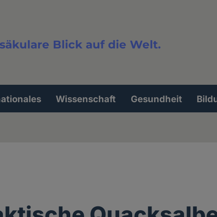
säkulare Blick auf die Welt.
extsuche
nationales
Wissenschaft
Gesundheit
Bild
aktische Quacksalbe