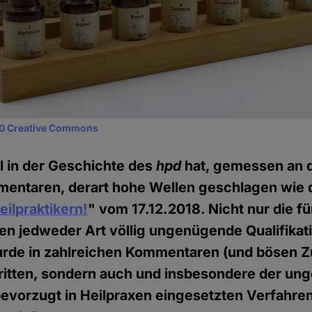
0 Creative Commons
l in der Geschichte des
hpd
hat, gemessen an d
mentaren, derart hohe Wellen geschlagen wie d
ilpraktikern!
" vom 17.12.2018. Nicht nur die fü
n jedweder Art völlig ungenügende Qualifikat
urde in zahlreichen Kommentaren (und bösen Z
tritten, sondern auch und insbesondere der u
evorzugt in Heilpraxen eingesetzten Verfahre