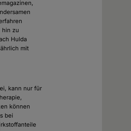
lemagazinen,
undersamen
verfahren
 hin zu
ach Hulda
ährlich mit
i, kann nur für
herapie,
iken können
s bei
kstoffanteile