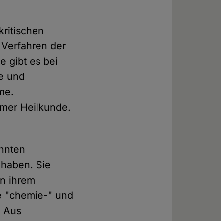
kritischen
 Verfahren der
e gibt es bei
de und
me.
amer Heilkunde.
nnten
 haben. Sie
on ihrem
le "chemie-" und
. Aus