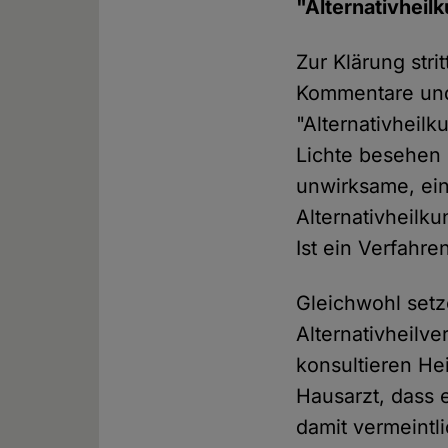
"Alternativheil
Zur Klärung stri
Kommentare und 
"Alternativheilk
Lichte besehen 
unwirksame, ein
Alternativheilk
Ist ein Verfahren
Gleichwohl set
Alternativheilv
konsultieren He
Hausarzt, dass e
damit vermeintl