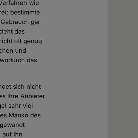
Verfahren wie
rei: bestimmte
m Gebrauch gar
steht das
nicht oft genug
ichen und
, wodurch das
det sich nicht
ss ihre Anbieter
el sehr viel
ches Manko des
ufgewandt
 auf ihn