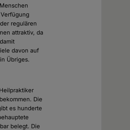
e Menschen
r Verfügung
 der regulären
nen attraktiv, da
 damit
iele davon auf
in Übriges.
Heilpraktiker
t bekommen. Die
gibt es hunderte
 behauptete
bar belegt. Die