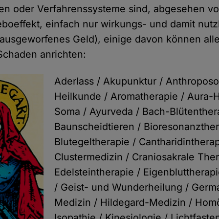
ren oder Verfahrenssysteme sind, abgesehen vo
boeffekt, einfach nur wirkungs- und damit nutzl
ausgeworfenes Geld), einige davon können all
Schaden anrichten:
Aderlass / Akupunktur / Anthropos
Heilkunde / Aromatherapie / Aura-H
Soma / Ayurveda / Bach-Blütenthera
Baunscheidtieren / Bioresonanzther
Blutegeltherapie / Cantharidintherap
Clustermedizin / Craniosakrale Ther
Edelsteintherapie / Eigenbluttherapi
/ Geist- und Wunderheilung / Ger
Medizin / Hildegard-Medizin / Hom
Isopathie / Kinesiologie / Lichtfasten