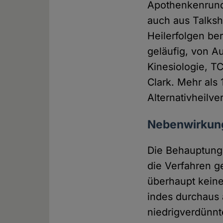
Apothenkenrunds
auch aus Talks
Heilerfolgen be
geläufig, von A
Kinesiologie, 
Clark. Mehr als 
Alternativheilv
Nebenwirkung
Die Behauptung,
die Verfahren g
überhaupt keine
indes durchaus 
niedrigverdünnt