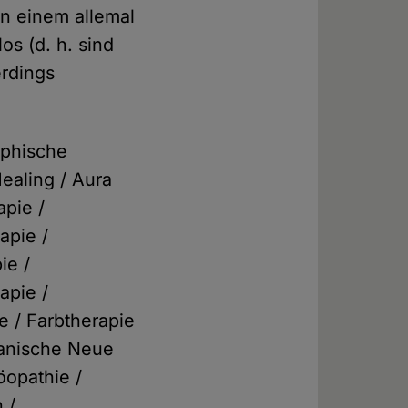
n einem allemal
os (d. h. sind
erdings
ophische
ealing / Aura
pie /
apie /
ie /
apie /
e / Farbtherapie
manische Neue
öopathie /
 /