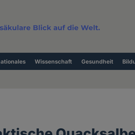
säkulare Blick auf die Welt.
extsuche
nationales
Wissenschaft
Gesundheit
Bild
aktische Quacksalbe