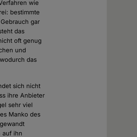
Verfahren wie
rei: bestimmte
m Gebrauch gar
steht das
nicht oft genug
ichen und
, wodurch das
det sich nicht
ss ihre Anbieter
el sehr viel
ches Manko des
ufgewandt
 auf ihn