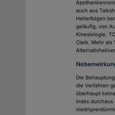
Apothenkenrunds
auch aus Talks
Heilerfolgen be
geläufig, von A
Kinesiologie, 
Clark. Mehr als 
Alternativheilv
Nebenwirkung
Die Behauptung,
die Verfahren g
überhaupt keine
indes durchaus 
niedrigverdünnt