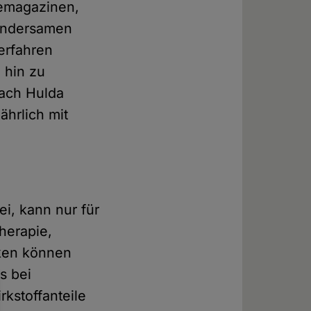
lemagazinen,
undersamen
verfahren
 hin zu
ach Hulda
ährlich mit
i, kann nur für
herapie,
iken können
s bei
kstoffanteile