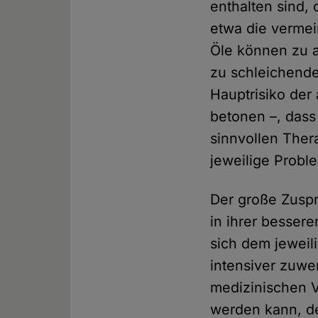
enthalten sind
etwa die vermei
Öle können zu a
zu schleichende
Hauptrisiko der 
betonen –, dass
sinnvollen Ther
jeweilige Probl
Der große Zuspr
in ihrer besser
sich dem jeweil
intensiver zuwe
medizinischen V
werden kann, de