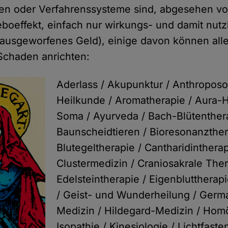
ren oder Verfahrenssysteme sind, abgesehen vo
boeffekt, einfach nur wirkungs- und damit nutzl
ausgeworfenes Geld), einige davon können all
Schaden anrichten:
Aderlass / Akupunktur / Anthropos
Heilkunde / Aromatherapie / Aura-H
Soma / Ayurveda / Bach-Blütenthera
Baunscheidtieren / Bioresonanzther
Blutegeltherapie / Cantharidintherap
Clustermedizin / Craniosakrale Ther
Edelsteintherapie / Eigenbluttherapi
/ Geist- und Wunderheilung / Ger
Medizin / Hildegard-Medizin / Hom
Isopathie / Kinesiologie / Lichtfasten