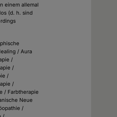
n einem allemal
os (d. h. sind
erdings
ophische
ealing / Aura
pie /
apie /
ie /
apie /
e / Farbtherapie
manische Neue
öopathie /
 /