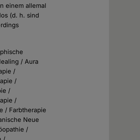
n einem allemal
os (d. h. sind
erdings
ophische
ealing / Aura
pie /
apie /
ie /
apie /
e / Farbtherapie
manische Neue
öopathie /
 /