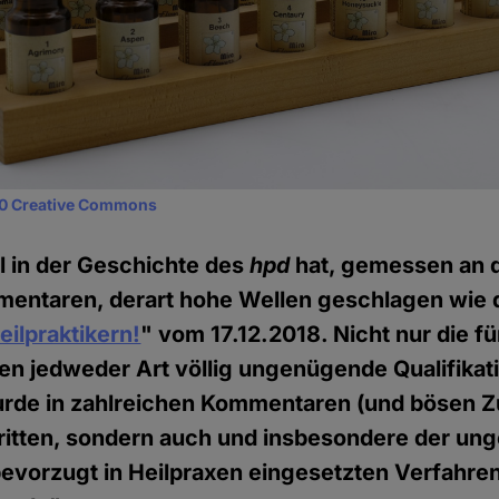
0 Creative Commons
l in der Geschichte des
hpd
hat, gemessen an d
mentaren, derart hohe Wellen geschlagen wie d
ilpraktikern!
" vom 17.12.2018. Nicht nur die fü
n jedweder Art völlig ungenügende Qualifikat
urde in zahlreichen Kommentaren (und bösen Z
tritten, sondern auch und insbesondere der u
evorzugt in Heilpraxen eingesetzten Verfahre