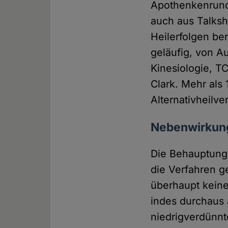
Apothenkenrunds
auch aus Talks
Heilerfolgen be
geläufig, von A
Kinesiologie, 
Clark. Mehr als 
Alternativheilv
Nebenwirkung
Die Behauptung,
die Verfahren g
überhaupt keine
indes durchaus 
niedrigverdünnt