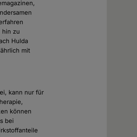
lemagazinen,
undersamen
verfahren
 hin zu
ach Hulda
ährlich mit
i, kann nur für
herapie,
iken können
s bei
kstoffanteile