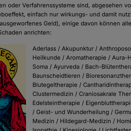
ren oder Verfahrenssysteme sind, abgesehen vo
boeffekt, einfach nur wirkungs- und damit nutzl
ausgeworfenes Geld), einige davon können all
Schaden anrichten:
Aderlass / Akupunktur / Anthropos
Heilkunde / Aromatherapie / Aura-H
Soma / Ayurveda / Bach-Blütenthera
Baunscheidtieren / Bioresonanzther
Blutegeltherapie / Cantharidintherap
Clustermedizin / Craniosakrale Ther
Edelsteintherapie / Eigenbluttherapi
/ Geist- und Wunderheilung / Ger
Medizin / Hildegard-Medizin / Hom
Isopathie / Kinesiologie / Lichtfasten