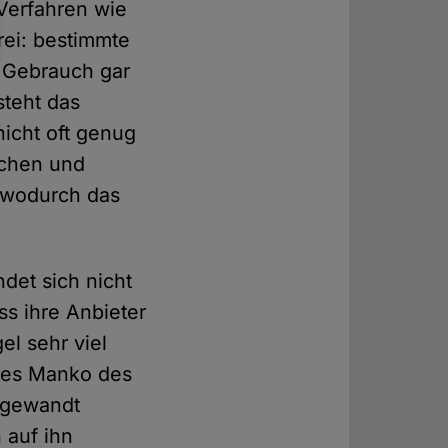
Verfahren wie
rei: bestimmte
m Gebrauch gar
steht das
nicht oft genug
ichen und
, wodurch das
det sich nicht
ss ihre Anbieter
el sehr viel
ches Manko des
ufgewandt
 auf ihn