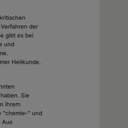
kritischen
 Verfahren der
e gibt es bei
de und
me.
amer Heilkunde.
nnten
 haben. Sie
on ihrem
le "chemie-" und
. Aus