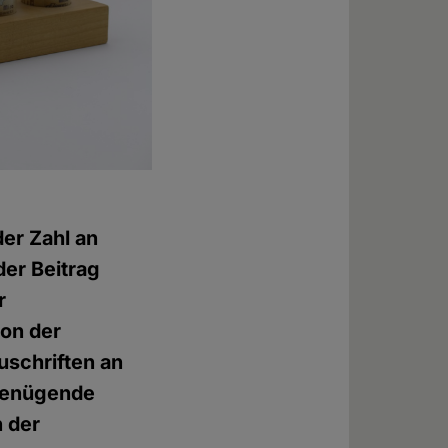
er Zahl an
er Beitrag
r
ion der
uschriften an
ngenügende
n der