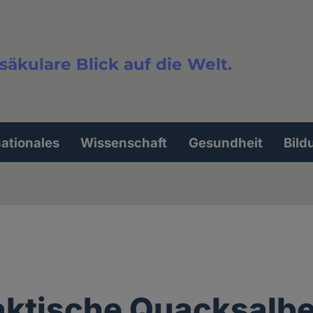
säkulare Blick auf die Welt.
extsuche
nationales
Wissenschaft
Gesundheit
Bild
aktische Quacksalbe