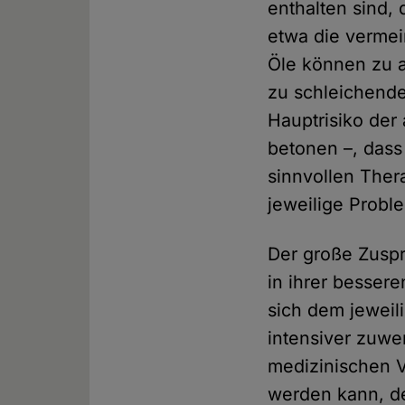
enthalten sind
etwa die vermei
Öle können zu a
zu schleichende
Hauptrisiko der 
betonen –, dass
sinnvollen Ther
jeweilige Probl
Der große Zuspr
in ihrer besser
sich dem jeweil
intensiver zuwe
medizinischen V
werden kann, de