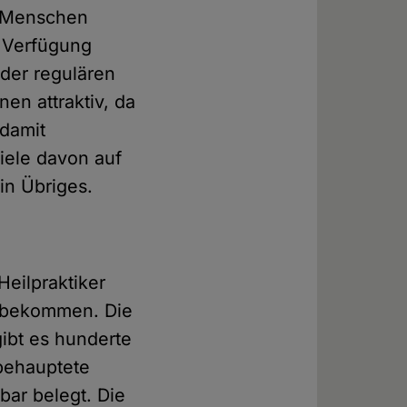
e Menschen
r Verfügung
 der regulären
nen attraktiv, da
 damit
iele davon auf
in Übriges.
Heilpraktiker
t bekommen. Die
gibt es hunderte
 behauptete
bar belegt. Die