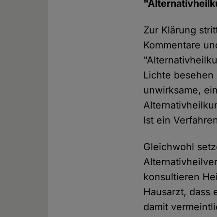
"Alternativheil
Zur Klärung stri
Kommentare und 
"Alternativheilk
Lichte besehen 
unwirksame, ein
Alternativheilk
Ist ein Verfahren
Gleichwohl set
Alternativheilv
konsultieren He
Hausarzt, dass e
damit vermeintl