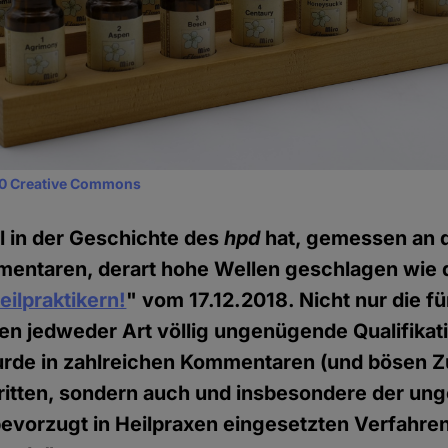
0 Creative Commons
l in der Geschichte des
hpd
hat, gemessen an d
mentaren, derart hohe Wellen geschlagen wie d
ilpraktikern!
" vom 17.12.2018. Nicht nur die fü
n jedweder Art völlig ungenügende Qualifikat
urde in zahlreichen Kommentaren (und bösen Z
tritten, sondern auch und insbesondere der u
evorzugt in Heilpraxen eingesetzten Verfahre