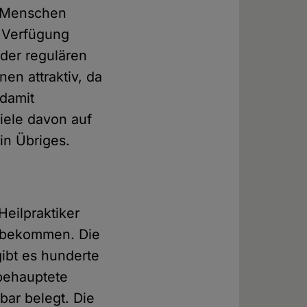
e Menschen
r Verfügung
 der regulären
nen attraktiv, da
 damit
iele davon auf
in Übriges.
Heilpraktiker
t bekommen. Die
gibt es hunderte
 behauptete
bar belegt. Die