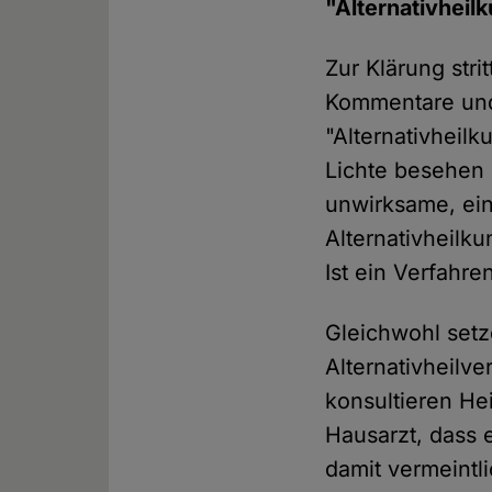
"Alternativheil
Zur Klärung stri
Kommentare und 
"Alternativheilk
Lichte besehen 
unwirksame, ein
Alternativheilk
Ist ein Verfahren
Gleichwohl set
Alternativheilv
konsultieren He
Hausarzt, dass e
damit vermeintl