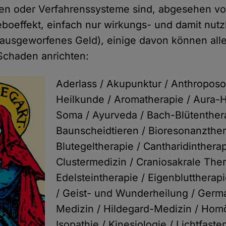
ren oder Verfahrenssysteme sind, abgesehen vo
boeffekt, einfach nur wirkungs- und damit nutzl
ausgeworfenes Geld), einige davon können all
Schaden anrichten:
Aderlass / Akupunktur / Anthropos
Heilkunde / Aromatherapie / Aura-H
Soma / Ayurveda / Bach-Blütenthera
Baunscheidtieren / Bioresonanzther
Blutegeltherapie / Cantharidintherap
Clustermedizin / Craniosakrale Ther
Edelsteintherapie / Eigenbluttherapi
/ Geist- und Wunderheilung / Ger
Medizin / Hildegard-Medizin / Hom
Isopathie / Kinesiologie / Lichtfasten