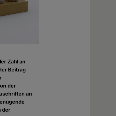
er Zahl an
er Beitrag
r
ion der
uschriften an
ngenügende
n der