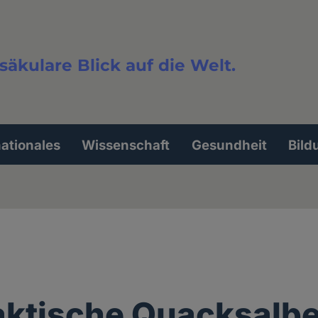
säkulare Blick auf die Welt.
extsuche
nationales
Wissenschaft
Gesundheit
Bild
aktische Quacksalbe