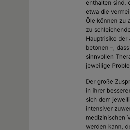
enthalten sind
etwa die vermei
Öle können zu a
zu schleichende
Hauptrisiko der 
betonen –, dass
sinnvollen Ther
jeweilige Probl
Der große Zuspr
in ihrer besser
sich dem jeweil
intensiver zuwe
medizinischen V
werden kann, de