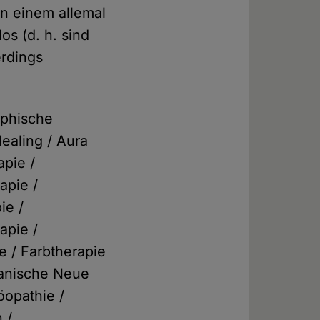
n einem allemal
os (d. h. sind
erdings
ophische
ealing / Aura
pie /
apie /
ie /
apie /
e / Farbtherapie
manische Neue
öopathie /
 /