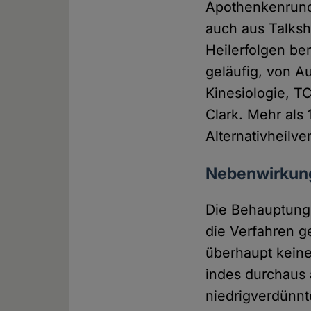
Apothenkenrunds
auch aus Talks
Heilerfolgen be
geläufig, von A
Kinesiologie, 
Clark. Mehr als 
Alternativheilv
Nebenwirkung
Die Behauptung,
die Verfahren g
überhaupt keine
indes durchaus 
niedrigverdünnt