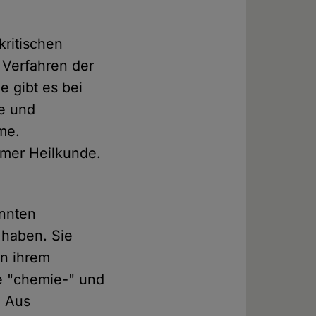
kritischen
 Verfahren der
e gibt es bei
de und
me.
amer Heilkunde.
nnten
 haben. Sie
on ihrem
le "chemie-" und
. Aus