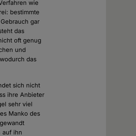
Verfahren wie
rei: bestimmte
m Gebrauch gar
steht das
nicht oft genug
ichen und
, wodurch das
det sich nicht
ss ihre Anbieter
el sehr viel
ches Manko des
ufgewandt
 auf ihn