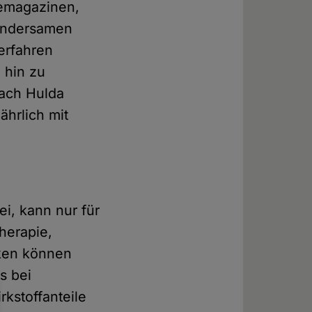
lemagazinen,
undersamen
verfahren
 hin zu
ach Hulda
ährlich mit
i, kann nur für
herapie,
iken können
s bei
kstoffanteile