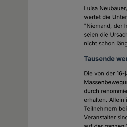
Luisa Neubauer,
wertet die Unter
"Niemand, der he
seien die Ursac
nicht schon län
Tausende wer
Die von der 16-
Massenbeweg
durch renommier
erhalten. Allein
Teilnehmern bei
Veranstalter si
auf der ganzen 