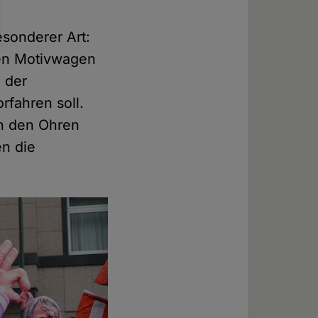
esonderer Art:
nen Motivwagen
, der
rfahren soll.
an den Ohren
en die