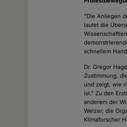
Protestbewegu
"Die Anliegen d
lautet die Übers
Wissenschaftle
demonstrierend
schnellem Hande
Dr. Gregor Haged
Zustimmung, die
und zeigt, wie r
ist." Zu den Er
anderem der Wis
Welzer, die Org
Klimaforscher 