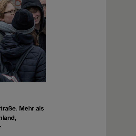
traße. Mehr als
hland,
r