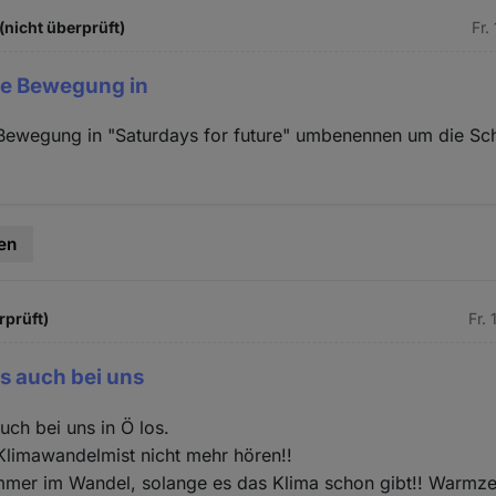
(nicht überprüft)
Fr.
ie Bewegung in
Bewegung in "Saturdays for future" umbenennen um die Sch
en
rprüft)
Fr.
s auch bei uns
uch bei uns in Ö los.
Klimawandelmist nicht mehr hören!!
mmer im Wandel, solange es das Klima schon gibt!! Warmze