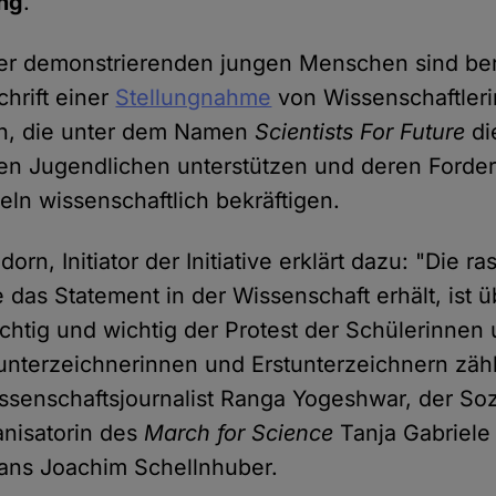
ng
.
er demonstrierenden jungen Menschen sind ber
chrift einer
Stellungnahme
von Wissenschaftler
rn, die unter dem Namen
Scientists For Future
di
en Jugendlichen unterstützen und deren Forde
ln wissenschaftlich bekräftigen.
orn, Initiator der Initiative erklärt dazu: "Die ra
 das Statement in der Wissenschaft erhält, ist 
ichtig und wichtig der Protest der Schülerinnen
stunterzeichnerinnen und Erstunterzeichnern zäh
senschaftsjournalist Ranga Yogeshwar, der Soz
anisatorin des
March for Science
Tanja Gabriele
Hans Joachim Schellnhuber.