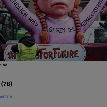
en.de
e
(78)
mentare