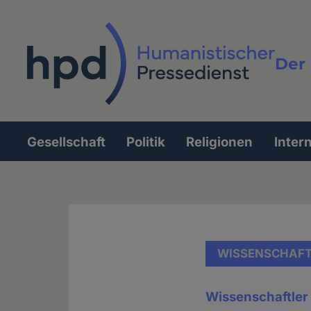
Direkt
zum
Inhalt
Der 
Vollt
Gesellschaft
Politik
Religionen
Inter
Hauptnavigation
WISSENSCHAF
Wissenschaftler 