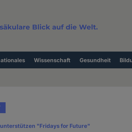
säkulare Blick auf die Welt.
extsuche
nationales
Wissenschaft
Gesundheit
Bild
T
unterstützen "Fridays for Future"