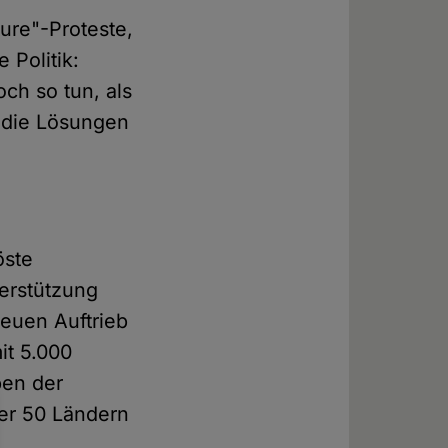
ture"-Proteste,
 Politik:
och so tun, als
r die Lösungen
öste
terstützung
euen Auftrieb
it 5.000
ben der
ber 50 Ländern