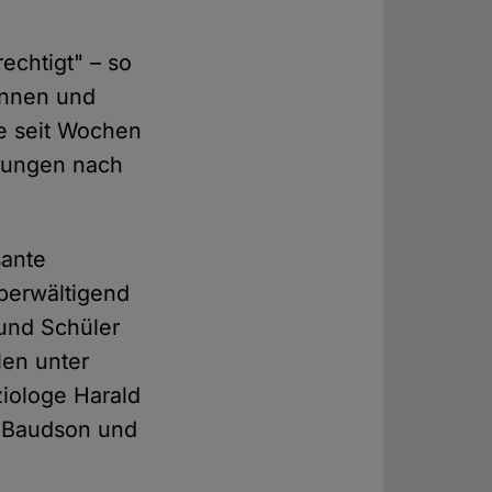
echtigt" – so
innen und
e seit Wochen
rungen nach
sante
überwältigend
 und Schüler
len unter
iologe Harald
 Baudson und