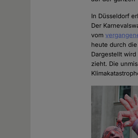
In Düsseldorf e
Der Karnevalswa
vom
vergangen
heute durch die
Dargestellt wir
zieht. Die unmi
Klimakatastroph