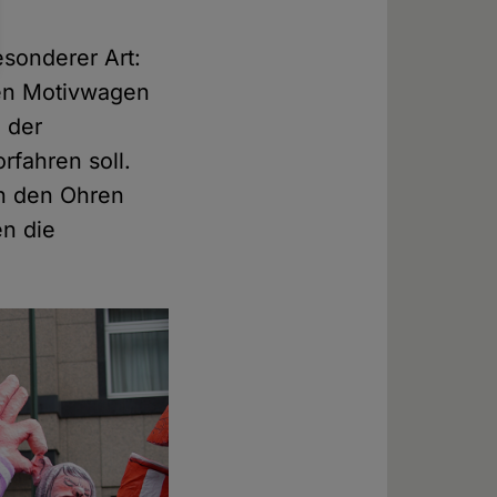
esonderer Art:
nen Motivwagen
, der
rfahren soll.
an den Ohren
en die