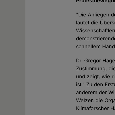
Protestbewegu
"Die Anliegen d
lautet die Übers
Wissenschaftle
demonstrierend
schnellem Hande
Dr. Gregor Haged
Zustimmung, die
und zeigt, wie r
ist." Zu den Er
anderem der Wis
Welzer, die Org
Klimaforscher 