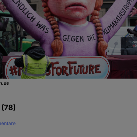
en.de
e
(78)
mentare