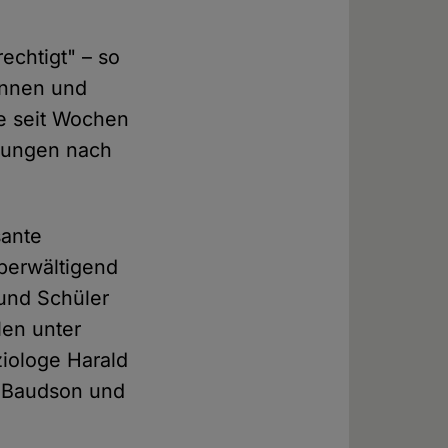
echtigt" – so
innen und
e seit Wochen
rungen nach
sante
überwältigend
 und Schüler
len unter
iologe Harald
 Baudson und