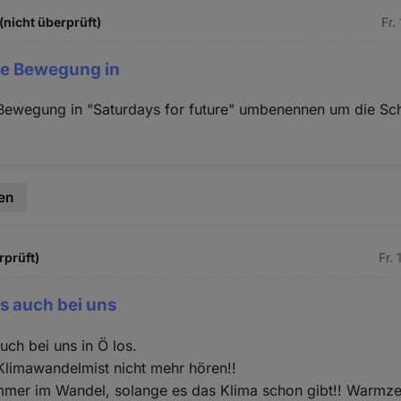
(nicht überprüft)
Fr.
ie Bewegung in
Bewegung in "Saturdays for future" umbenennen um die Sch
en
rprüft)
Fr.
s auch bei uns
uch bei uns in Ö los.
Klimawandelmist nicht mehr hören!!
mmer im Wandel, solange es das Klima schon gibt!! Warmze