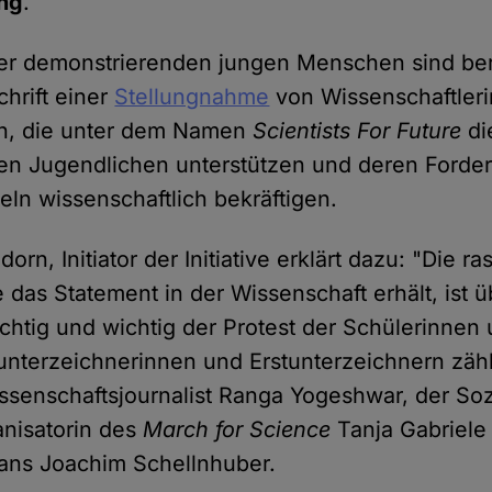
ng
.
er demonstrierenden jungen Menschen sind ber
chrift einer
Stellungnahme
von Wissenschaftler
rn, die unter dem Namen
Scientists For Future
di
en Jugendlichen unterstützen und deren Forde
ln wissenschaftlich bekräftigen.
orn, Initiator der Initiative erklärt dazu: "Die ra
 das Statement in der Wissenschaft erhält, ist 
ichtig und wichtig der Protest der Schülerinnen
stunterzeichnerinnen und Erstunterzeichnern zäh
senschaftsjournalist Ranga Yogeshwar, der Soz
anisatorin des
March for Science
Tanja Gabriele
Hans Joachim Schellnhuber.