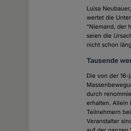
Luisa Neubauer,
wertet die Unter
"Niemand, der he
seien die Ursac
nicht schon län
Tausende wer
Die von der 16-
Massenbeweg
durch renommier
erhalten. Allein
Teilnehmern bei
Veranstalter si
auf der ganzen 