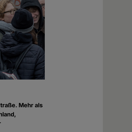
traße. Mehr als
hland,
r