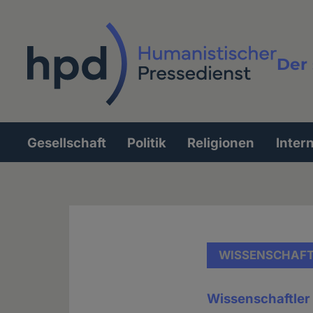
Direkt
zum
Inhalt
Der 
Vollt
Gesellschaft
Politik
Religionen
Inter
Hauptnavigation
WISSENSCHAF
Wissenschaftler 