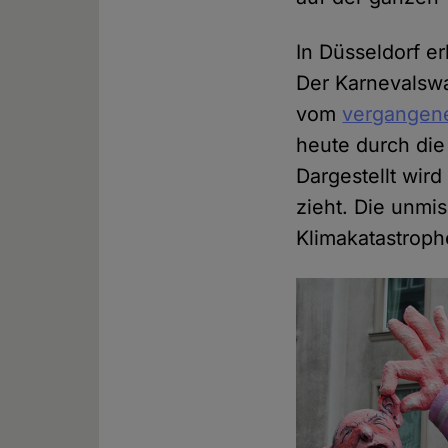
In Düsseldorf e
Der Karnevalswa
vom
vergangen
heute durch die
Dargestellt wir
zieht. Die unmi
Klimakatastroph