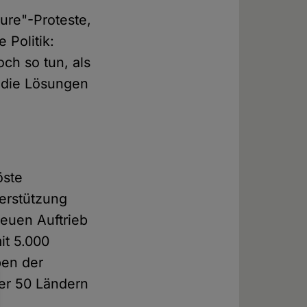
ture"-Proteste,
 Politik:
och so tun, als
r die Lösungen
öste
terstützung
euen Auftrieb
it 5.000
ben der
ber 50 Ländern