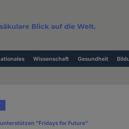
säkulare Blick auf die Welt.
extsuche
nationales
Wissenschaft
Gesundheit
Bild
T
unterstützen "Fridays for Future"