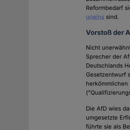
Reformbedarf si
uneins
sind.
Vorstoß der A
Nicht unerwähnt
Sprecher der Af
Deutschlands He
Gesetzentwurf s
herkömmlichen 
("Qualifizierung
Die AfD wies dar
umgesetzte Erfi
führte sie als