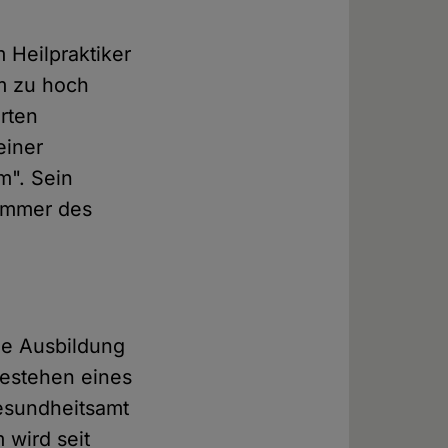
 Heilpraktiker
em zu hoch
erten
einer
m". Sein
ammer des
he Ausbildung
Bestehen eines
esundheitsamt
 wird seit