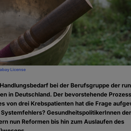
xabay License
ht Handlungsbedarf bei der Berufsgruppe der ru
nen in Deutschland. Der bevorstehende Prozes
 von drei Krebspatienten hat die Frage aufgew
Systemfehlers? GesundheitspolitikerInnen der
ern nun Reformen bis hin zum Auslaufen des
n)wesens.