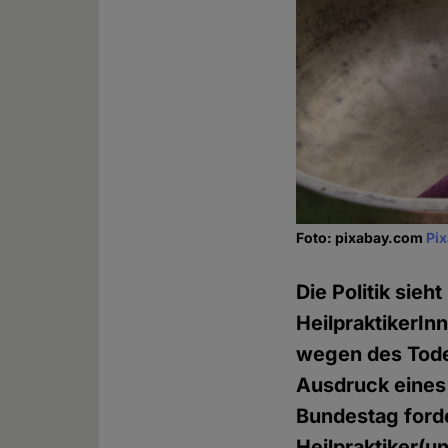
Foto: pixabay.com
Pi
Die Politik sie
HeilpraktikerIn
wegen des Todes
Ausdruck eines 
Bundestag ford
Heilpraktiker(u