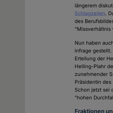
längerem diskuti
Schlagzeilen
. D
des Berufsbilde
"Missverhältnis
Nun haben auch 
infrage gestellt
Erteilung der He
Helling-Plahr d
zunehmender Sor
Präsidentin des
Schon jetzt sei
"hohen Durchfal
Fraktionen un