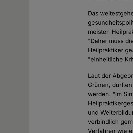
Das weitestgehe
gesundheitspolit
meisten Heilpra
"Daher muss die
Heilpraktiker ge
"einheitliche Kr
Laut der Abgeor
Grünen, dürften 
werden. "Im Sin
Heilpraktikerge
und Weiterbildu
verbindlich gem
Verfahren wie e