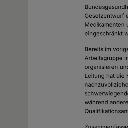
Bundesgesundhei
Gesetzentwurf e
Medikamenten u
eingeschränkt w
Bereits im vori
Arbeitsgruppe i
organisieren un
Leitung hat die
nachzuvollziehe
schwerwiegende 
während andere
Qualifikationsa
Zusammenfassend