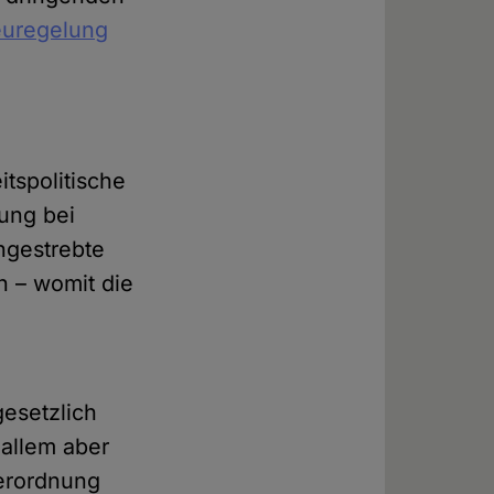
euregelung
tspolitische
ung bei
angestrebte
n – womit die
gesetzlich
 allem aber
erordnung