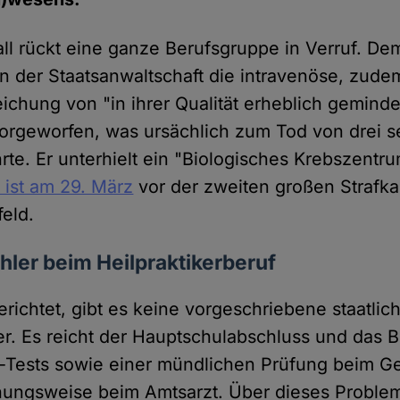
all rückt eine ganze Berufsgruppe in Verruf. Dem
on der Staatsanwaltschaft die intravenöse, zud
eichung von "in ihrer Qualität erheblich gemind
vorgeworfen, was ursächlich zum Tod von drei s
rte. Er unterhielt ein "Biologisches Krebszentru
 ist am 29. März
vor der zweiten großen Strafk
feld.
ler beim Heilpraktikerberuf
richtet, gibt es keine vorgeschriebene staatlic
er. Es reicht der Hauptschulabschluss und das 
e-Tests sowie einer mündlichen Prüfung beim G
hungsweise beim Amtsarzt. Über dieses Problem