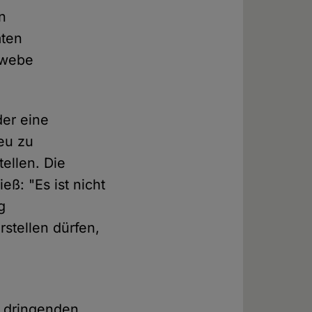
n
mten
ewebe
der eine
eu zu
ellen. Die
ß: "Es ist nicht
g
stellen dürfen,
r dringenden