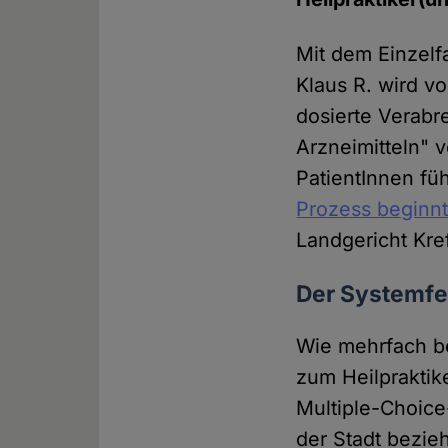
Mit dem Einzelf
Klaus R. wird v
dosierte Verabr
Arzneimitteln" 
PatientInnen füh
Prozess beginnt
Landgericht Kre
Der Systemfeh
Wie mehrfach be
zum Heilpraktik
Multiple-Choic
der Stadt bezie