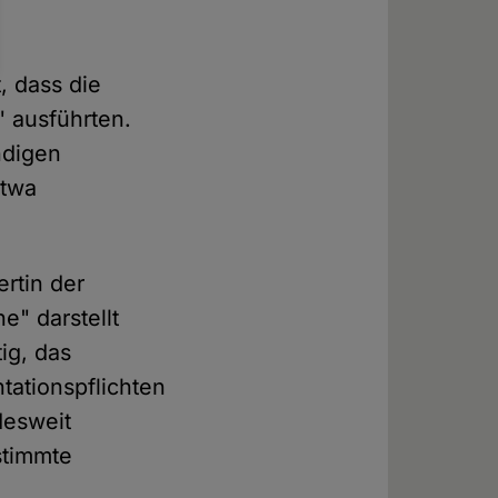
, dass die
" ausführten.
ndigen
etwa
rtin der
e" darstellt
ig, das
tationspflichten
desweit
stimmte