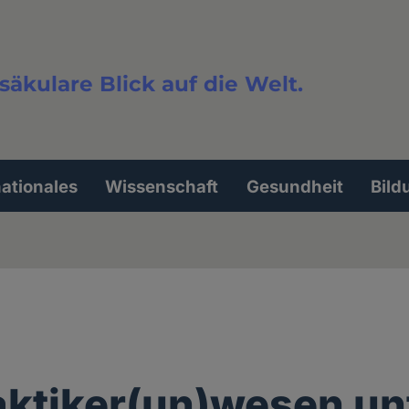
säkulare Blick auf die Welt.
extsuche
nationales
Wissenschaft
Gesundheit
Bild
aktiker(un)wesen un