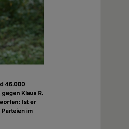
nd 46.000
s gegen Klaus R.
orfen: Ist er
 Parteien im