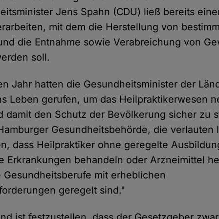
tsminister Jens Spahn (CDU) ließ bereits eine
rarbeiten, mit dem die Herstellung von bestim
nd die Entnahme sowie Verabreichung von G
erden soll.
gen Jahr hatten die Gesundheitsminister der Län
ns Leben gerufen, um das Heilpraktikerwesen n
d damit den Schutz der Bevölkerung sicher zu st
 Hamburger Gesundheitsbehörde, die verlauten lie
n, dass Heilpraktiker ohne geregelte Ausbildun
Erkrankungen behandeln oder Arzneimittel her
 Gesundheitsberufe mit erheblichen
nforderungen geregelt sind."
 ist festzustellen, dass der Gesetzgeber zwa