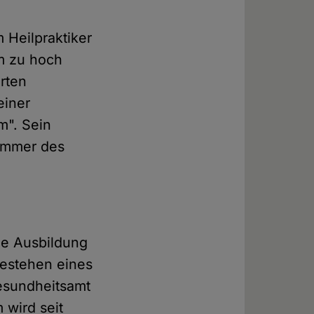
 Heilpraktiker
em zu hoch
erten
einer
m". Sein
ammer des
he Ausbildung
Bestehen eines
esundheitsamt
 wird seit