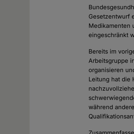
Bundesgesundhei
Gesetzentwurf e
Medikamenten u
eingeschränkt w
Bereits im vori
Arbeitsgruppe i
organisieren un
Leitung hat die
nachzuvollziehe
schwerwiegende 
während andere
Qualifikationsa
Zusammenfassend