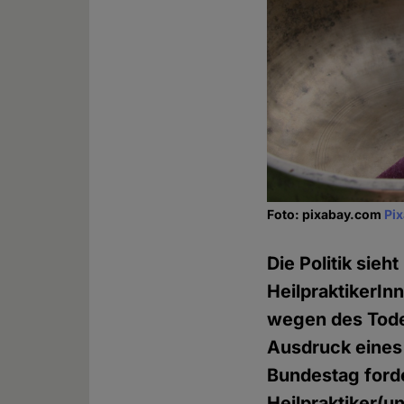
Foto: pixabay.com
Pi
Die Politik sie
HeilpraktikerIn
wegen des Todes
Ausdruck eines 
Bundestag ford
Heilpraktiker(u