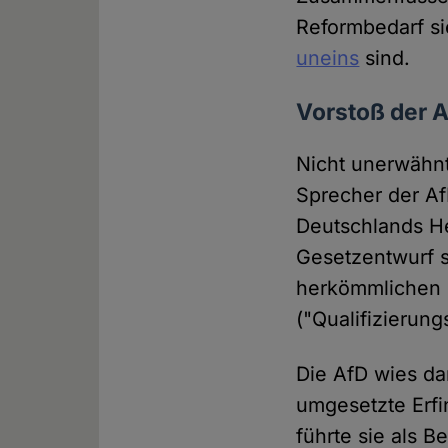
Reformbedarf si
uneins
sind.
Vorstoß der A
Nicht unerwähnt
Sprecher der Af
Deutschlands He
Gesetzentwurf s
herkömmlichen 
("Qualifizierung
Die AfD wies dar
umgesetzte Erfi
führte sie als