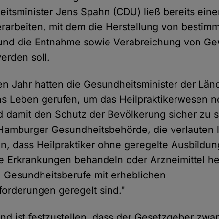
tsminister Jens Spahn (CDU) ließ bereits eine
rarbeiten, mit dem die Herstellung von bestim
nd die Entnahme sowie Verabreichung von G
erden soll.
gen Jahr hatten die Gesundheitsminister der Län
ns Leben gerufen, um das Heilpraktikerwesen n
d damit den Schutz der Bevölkerung sicher zu st
 Hamburger Gesundheitsbehörde, die verlauten lie
n, dass Heilpraktiker ohne geregelte Ausbildun
Erkrankungen behandeln oder Arzneimittel her
 Gesundheitsberufe mit erheblichen
nforderungen geregelt sind."
 ist festzustellen, dass der Gesetzgeber zwa