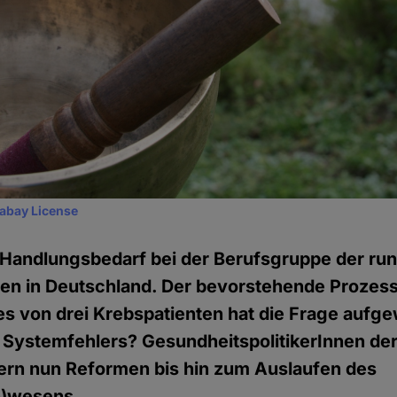
xabay License
ht Handlungsbedarf bei der Berufsgruppe der ru
nen in Deutschland. Der bevorstehende Prozes
 von drei Krebspatienten hat die Frage aufgew
Systemfehlers? GesundheitspolitikerInnen der
ern nun Reformen bis hin zum Auslaufen des
n)wesens.