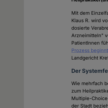
Mit dem Einzelf
Klaus R. wird v
dosierte Verabr
Arzneimitteln" 
PatientInnen füh
Prozess beginnt
Landgericht Kre
Der Systemfeh
Wie mehrfach be
zum Heilpraktik
Multiple-Choic
der Stadt bezie