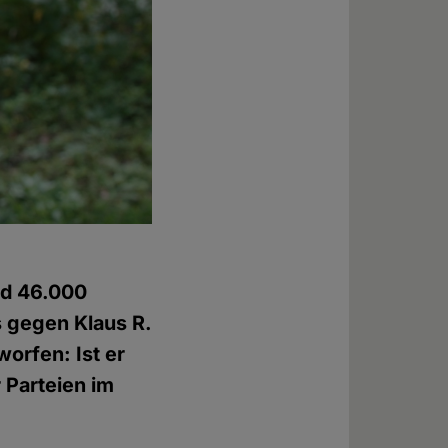
nd 46.000
s gegen Klaus R.
orfen: Ist er
 Parteien im