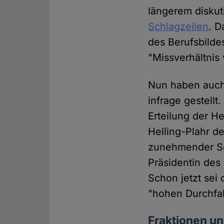
längerem diskuti
Schlagzeilen
. D
des Berufsbilde
"Missverhältnis
Nun haben auch 
infrage gestellt
Erteilung der He
Helling-Plahr d
zunehmender Sor
Präsidentin des
Schon jetzt sei
"hohen Durchfal
Fraktionen un