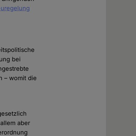
euregelung
tspolitische
ung bei
angestrebte
n – womit die
gesetzlich
 allem aber
erordnung