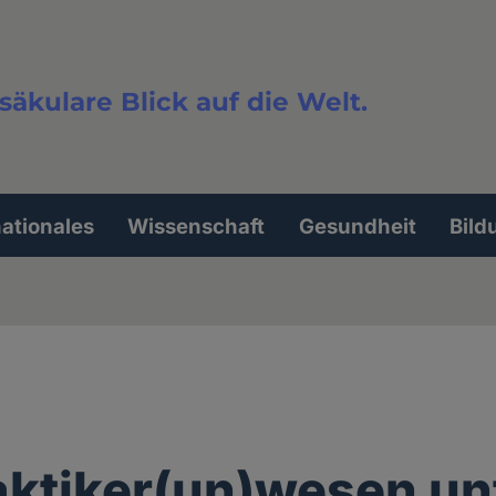
säkulare Blick auf die Welt.
extsuche
nationales
Wissenschaft
Gesundheit
Bild
aktiker(un)wesen un