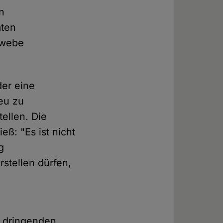
n
mten
ewebe
der eine
eu zu
ellen. Die
ß: "Es ist nicht
g
stellen dürfen,
r dringenden