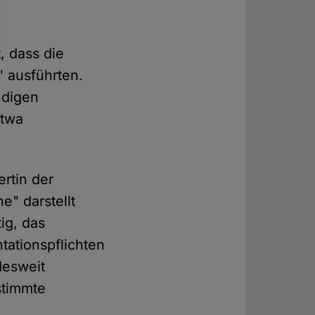
, dass die
" ausführten.
ndigen
etwa
rtin der
e" darstellt
ig, das
tationspflichten
desweit
stimmte