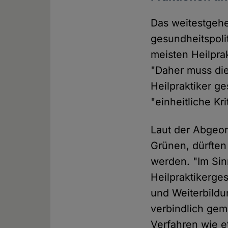
Das weitestgehe
gesundheitspolit
meisten Heilpra
"Daher muss die
Heilpraktiker ge
"einheitliche Kr
Laut der Abgeor
Grünen, dürften 
werden. "Im Sin
Heilpraktikerge
und Weiterbildu
verbindlich gem
Verfahren wie e