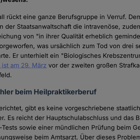
all rückt eine ganze Berufsgruppe in Verruf. Dem
on der Staatsanwaltschaft die intravenöse, zud
eichung von "in ihrer Qualität erheblich gemind
vorgeworfen, was ursächlich zum Tod von drei s
rte. Er unterhielt ein "Biologisches Krebszentru
 ist am 29. März
vor der zweiten großen Strafk
feld.
ler beim Heilpraktikerberuf
richtet, gibt es keine vorgeschriebene staatlic
er. Es reicht der Hauptschulabschluss und das 
e-Tests sowie einer mündlichen Prüfung beim G
hungsweise beim Amtsarzt. Über dieses Problem