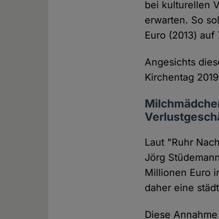
bei kulturellen 
erwarten. So so
Euro (2013) auf
Angesichts dies
Kirchentag 2019
Milchmädchen
Verlustgesch
Laut "Ruhr Nach
Jörg Stüdemann
Millionen Euro i
daher eine städ
Diese Annahme i