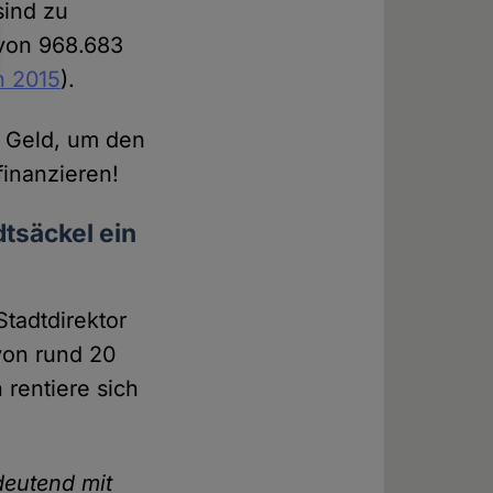
sind zu
 von 968.683
n 2015
).
n Geld, um den
finanzieren!
tsäckel ein
tadtdirektor
von rund 20
 rentiere sich
deutend mit