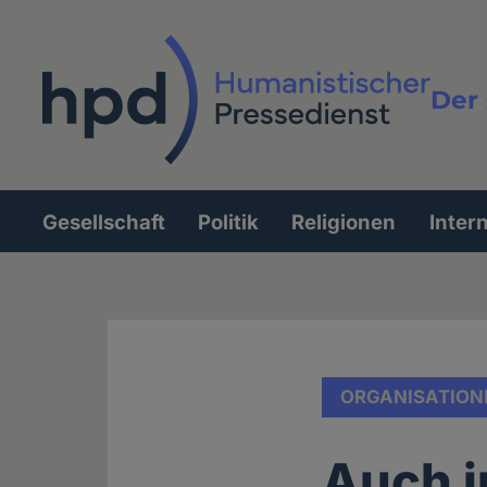
Direkt
zum
Inhalt
Der 
Vollt
Gesellschaft
Politik
Religionen
Inter
Hauptnavigation
ORGANISATION
Auch i