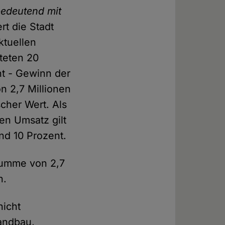
bedeutend mit
rt die Stadt
ktuellen
teten 20
nt - Gewinn der
n 2,7 Millionen
scher Wert. Als
en Umsatz gilt
nd 10 Prozent.
summe von 2,7
n.
nicht
tandbau,