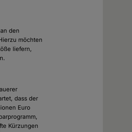
 an den
 Hierzu möchten
öße liefern,
n.
auerer
rtet, dass der
lionen Euro
Sparprogramm,
fte Kürzungen