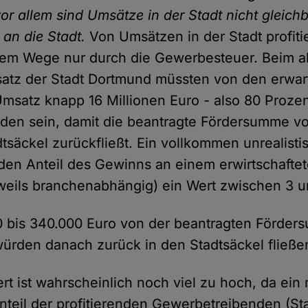
r allem sind Umsätze in der Stadt nicht gleich
 an die Stadt.
Von Umsätzen in der Stadt profitie
ktem Wege nur durch die Gewerbesteuer. Beim a
atz der Stadt Dortmund müssten von den erwar
Umsatz knapp 16 Millionen Euro - also 80 Proze
en sein, damit die beantragte Fördersumme vo
tsäckel zurückfließt. Ein vollkommen unrealisti
 den Anteil des Gewinns an einem erwirtschaftet
eils branchenabhängig) ein Wert zwischen 3 u
0 bis 340.000 Euro von der beantragten Förder
würden danach zurück in den Stadtsäckel fließe
rt ist wahrscheinlich noch viel zu hoch, da ein 
nteil der profitierenden Gewerbetreibenden (S