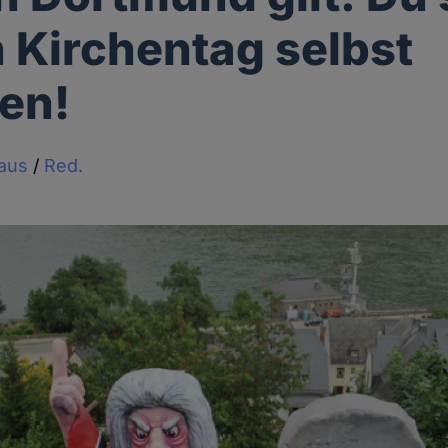
 Kirchentag selbst
en!
haus
/
Red.