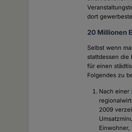
Veranstaltungst
dort gewerbesteu
20 Millionen
Selbst wenn man
stattdessen die
für einen städt
Folgendes zu b
Nach einer
regionalwir
2009 verzei
Umsatzminus
Einwohner, 