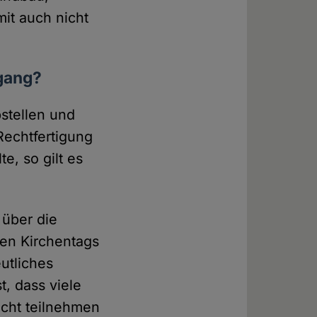
mit auch nicht
gang?
bstellen und
Rechtfertigung
e, so gilt es
über die
hen Kirchentags
utliches
t, dass viele
icht teilnehmen