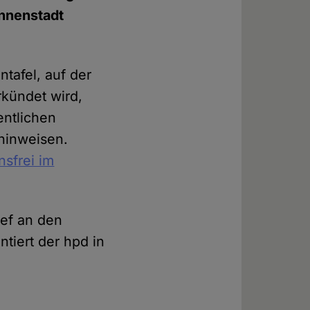
Innenstadt
tafel, auf der
rkündet wird,
entlichen
hinweisen.
nsfrei im
ief an den
tiert der hpd in