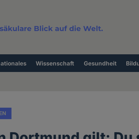
säkulare Blick auf die Welt.
extsuche
nationales
Wissenschaft
Gesundheit
Bild
EN
n Dortmund gilt: Du 