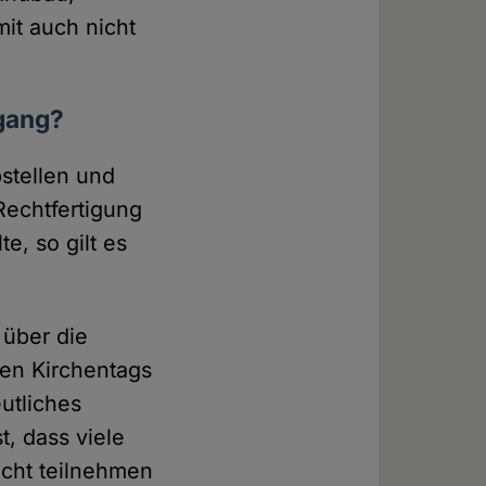
mit auch nicht
gang?
bstellen und
Rechtfertigung
e, so gilt es
über die
hen Kirchentags
utliches
t, dass viele
icht teilnehmen