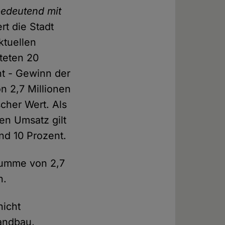
bedeutend mit
rt die Stadt
ktuellen
teten 20
nt - Gewinn der
n 2,7 Millionen
scher Wert. Als
en Umsatz gilt
nd 10 Prozent.
summe von 2,7
n.
nicht
tandbau,