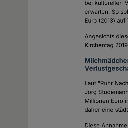
bei kulturellen 
erwarten. So so
Euro (2013) auf
Angesichts dies
Kirchentag 2019
Milchmädchen
Verlustgesch
Laut "Ruhr Nach
Jörg Stüdemann
Millionen Euro i
daher eine städ
Diese Annahme i