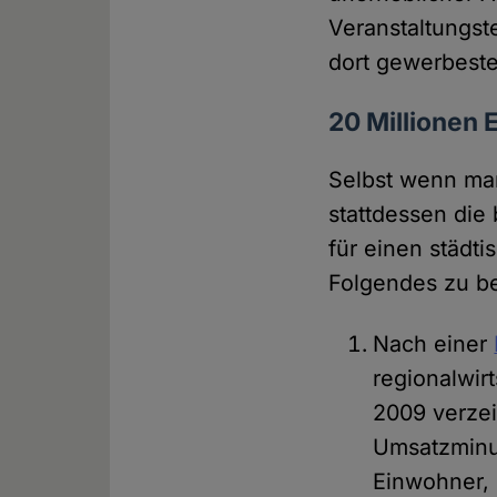
Veranstaltungst
dort gewerbesteu
20 Millionen
Selbst wenn man
stattdessen die
für einen städt
Folgendes zu b
Nach einer
regionalwir
2009 verzei
Umsatzminus
Einwohner, 