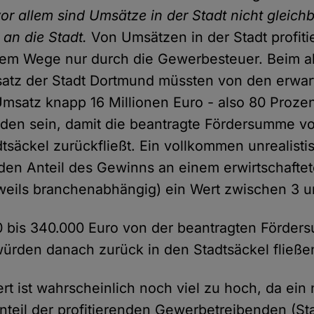
r allem sind Umsätze in der Stadt nicht gleich
 an die Stadt.
Von Umsätzen in der Stadt profitie
ktem Wege nur durch die Gewerbesteuer. Beim a
atz der Stadt Dortmund müssten von den erwar
Umsatz knapp 16 Millionen Euro - also 80 Proze
en sein, damit die beantragte Fördersumme vo
tsäckel zurückfließt. Ein vollkommen unrealisti
 den Anteil des Gewinns an einem erwirtschaftet
eils branchenabhängig) ein Wert zwischen 3 u
0 bis 340.000 Euro von der beantragten Förder
würden danach zurück in den Stadtsäckel fließe
rt ist wahrscheinlich noch viel zu hoch, da ein 
nteil der profitierenden Gewerbetreibenden (S