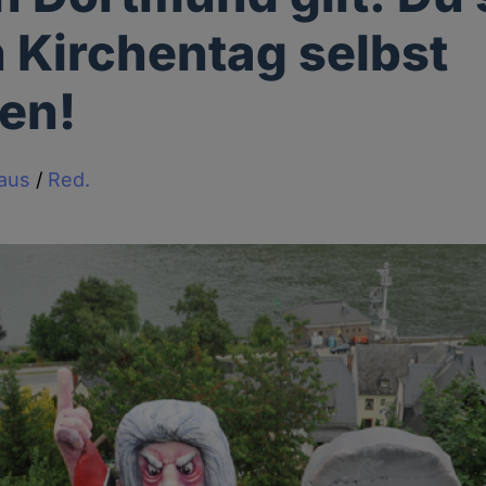
 Kirchentag selbst
en!
haus
/
Red.