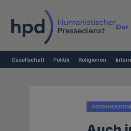
Direkt
zum
Inhalt
Der 
Vollt
Gesellschaft
Politik
Religionen
Inter
Hauptnavigation
ORGANISATION
Auch i