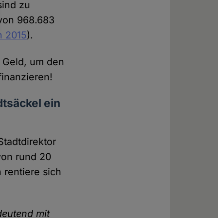
sind zu
 von 968.683
n 2015
).
n Geld, um den
finanzieren!
tsäckel ein
tadtdirektor
von rund 20
 rentiere sich
deutend mit