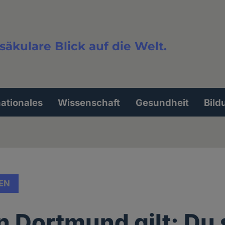
säkulare Blick auf die Welt.
extsuche
nationales
Wissenschaft
Gesundheit
Bild
EN
n Dortmund gilt: Du 