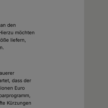
 an den
 Hierzu möchten
öße liefern,
n.
auerer
rtet, dass der
lionen Euro
Sparprogramm,
fte Kürzungen