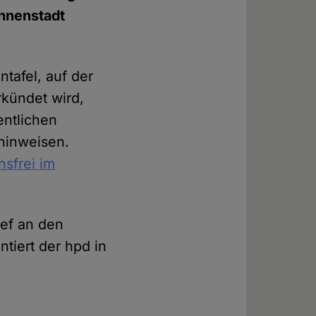
Innenstadt
tafel, auf der
rkündet wird,
entlichen
hinweisen.
nsfrei im
ief an den
tiert der hpd in