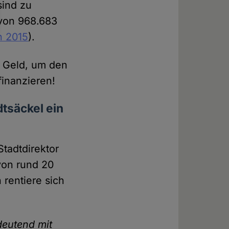
sind zu
 von 968.683
n 2015
).
n Geld, um den
finanzieren!
tsäckel ein
tadtdirektor
von rund 20
 rentiere sich
deutend mit