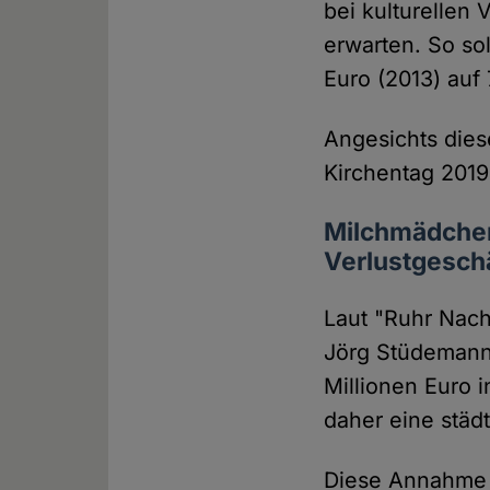
bei kulturellen 
erwarten. So so
Euro (2013) auf
Angesichts dies
Kirchentag 2019
Milchmädchen
Verlustgesch
Laut "Ruhr Nach
Jörg Stüdemann
Millionen Euro i
daher eine städ
Diese Annahme i