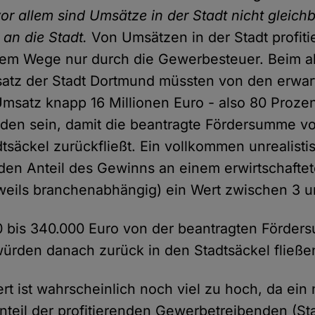
r allem sind Umsätze in der Stadt nicht gleich
 an die Stadt.
Von Umsätzen in der Stadt profitie
ktem Wege nur durch die Gewerbesteuer. Beim a
atz der Stadt Dortmund müssten von den erwar
Umsatz knapp 16 Millionen Euro - also 80 Proze
en sein, damit die beantragte Fördersumme vo
tsäckel zurückfließt. Ein vollkommen unrealisti
 den Anteil des Gewinns an einem erwirtschaftet
eils branchenabhängig) ein Wert zwischen 3 u
0 bis 340.000 Euro von der beantragten Förder
würden danach zurück in den Stadtsäckel fließe
rt ist wahrscheinlich noch viel zu hoch, da ein 
nteil der profitierenden Gewerbetreibenden (S