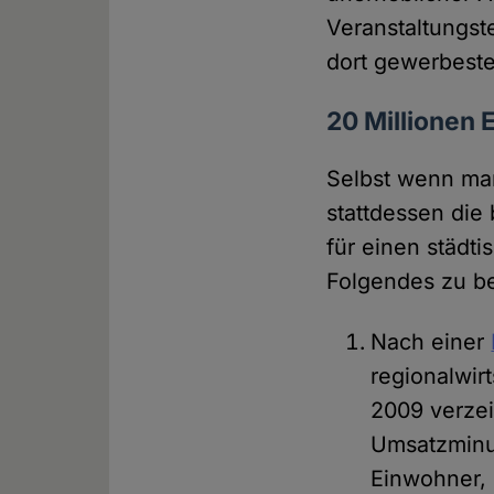
Veranstaltungst
dort gewerbesteu
20 Millionen
Selbst wenn man
stattdessen die
für einen städt
Folgendes zu b
Nach einer
regionalwir
2009 verzei
Umsatzminus
Einwohner, 