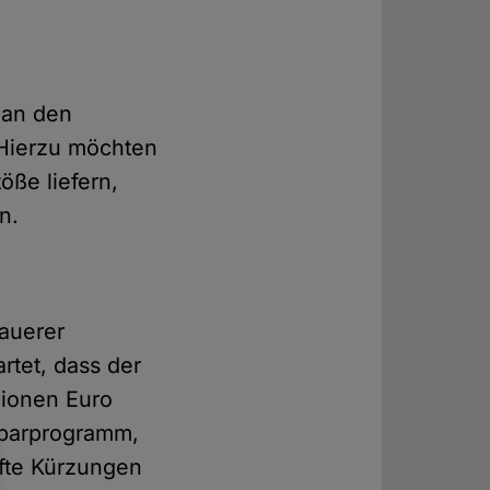
 an den
 Hierzu möchten
öße liefern,
n.
auerer
rtet, dass der
lionen Euro
Sparprogramm,
fte Kürzungen