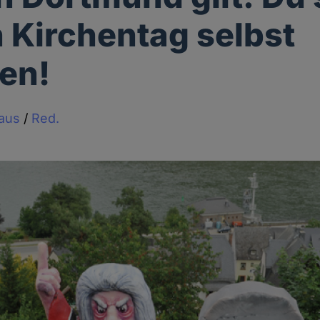
 Kirchentag selbst
en!
haus
/
Red.