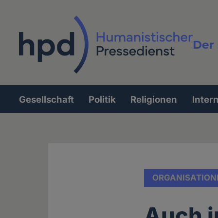
Direkt
zum
Inhalt
Der 
Vollt
Gesellschaft
Politik
Religionen
Inter
Hauptnavigation
ORGANISATION
Auch i