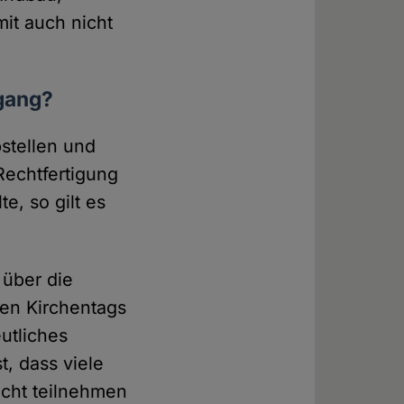
mit auch nicht
gang?
bstellen und
Rechtfertigung
e, so gilt es
über die
hen Kirchentags
utliches
t, dass viele
icht teilnehmen