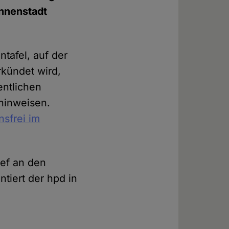
Innenstadt
tafel, auf der
rkündet wird,
entlichen
hinweisen.
nsfrei im
ief an den
tiert der hpd in