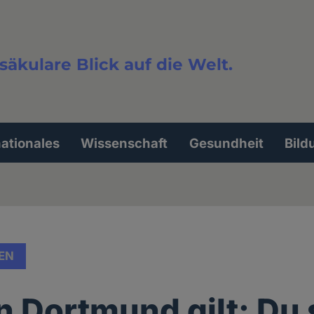
säkulare Blick auf die Welt.
extsuche
nationales
Wissenschaft
Gesundheit
Bild
EN
n Dortmund gilt: Du 