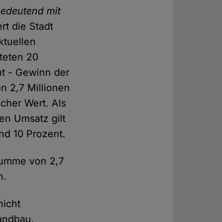
bedeutend mit
rt die Stadt
ktuellen
teten 20
nt - Gewinn der
n 2,7 Millionen
scher Wert. Als
en Umsatz gilt
nd 10 Prozent.
summe von 2,7
n.
nicht
tandbau,