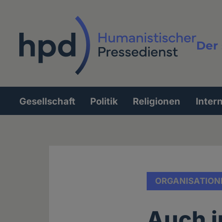
Direkt
zum
Inhalt
Der 
Vollt
Gesellschaft
Politik
Religionen
Inter
Hauptnavigation
ORGANISATION
Auch i