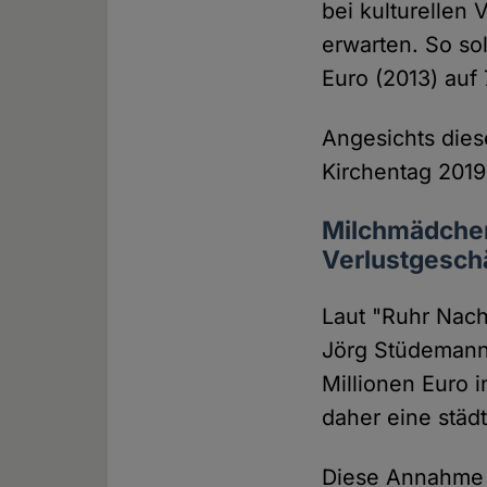
bei kulturellen 
erwarten. So so
Euro (2013) auf
Angesichts dies
Kirchentag 2019
Milchmädchen
Verlustgesch
Laut "Ruhr Nach
Jörg Stüdemann
Millionen Euro i
daher eine städ
Diese Annahme i