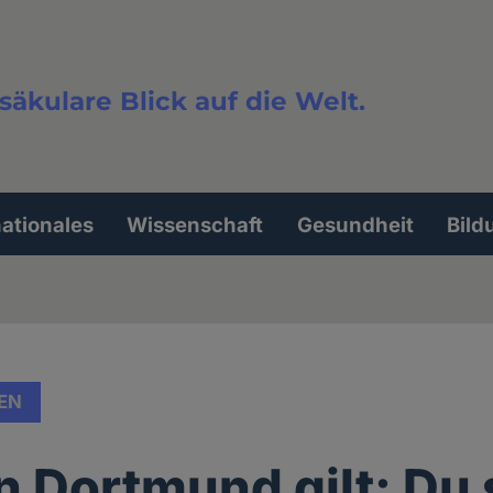
säkulare Blick auf die Welt.
extsuche
nationales
Wissenschaft
Gesundheit
Bild
EN
n Dortmund gilt: Du 