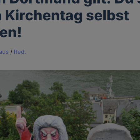
 Kirchentag selbst
en!
haus
/
Red.