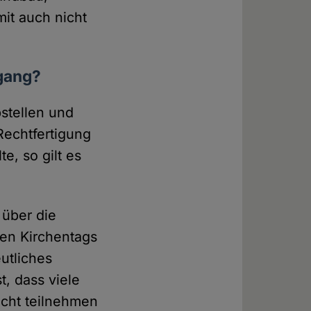
mit auch nicht
gang?
bstellen und
Rechtfertigung
e, so gilt es
über die
hen Kirchentags
utliches
t, dass viele
icht teilnehmen