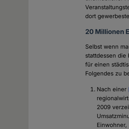
Veranstaltungst
dort gewerbesteu
20 Millionen
Selbst wenn man
stattdessen die
für einen städt
Folgendes zu b
Nach einer
regionalwir
2009 verzei
Umsatzminus
Einwohner, 