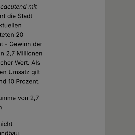
bedeutend mit
rt die Stadt
ktuellen
teten 20
nt - Gewinn der
n 2,7 Millionen
scher Wert. Als
en Umsatz gilt
nd 10 Prozent.
summe von 2,7
n.
nicht
tandbau,