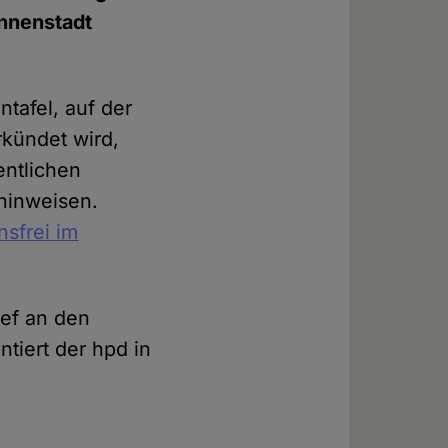
Innenstadt
tafel, auf der
rkündet wird,
entlichen
hinweisen.
nsfrei im
ief an den
tiert der hpd in