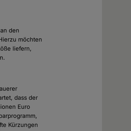
 an den
 Hierzu möchten
öße liefern,
n.
auerer
rtet, dass der
lionen Euro
Sparprogramm,
fte Kürzungen