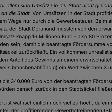
r allem sind Umsätze in der Stadt nicht gleich
 an die Stadt.
Von Umsätzen in der Stadt profitie
ktem Wege nur durch die Gewerbesteuer. Beim a
atz der Stadt Dortmund müssten von den erwar
Umsatz knapp 16 Millionen Euro - also 80 Proze
en sein, damit die beantragte Fördersumme vo
tsäckel zurückfließt. Ein vollkommen unrealisti
 den Anteil des Gewinns an einem erwirtschaftet
eils branchenabhängig) ein Wert zwischen 3 u
0 bis 340.000 Euro von der beantragten Förder
würden danach zurück in den Stadtsäckel fließe
rt ist wahrscheinlich noch viel zu hoch, da ein 
nteil der profitierenden Gewerbetreibenden (S