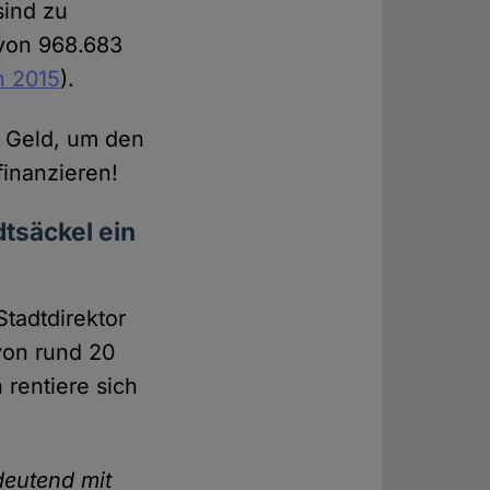
sind zu
 von 968.683
n 2015
).
n Geld, um den
finanzieren!
tsäckel ein
tadtdirektor
von rund 20
 rentiere sich
deutend mit