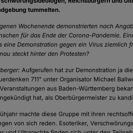
erschwörungsideologen, Reichsbürgern und Ultr
undgebung tummelten.
genen Wochenende demonstrierten nach Angabe
nschen für das Ende der Corona-Pandemie. Ei
 eine Demonstration gegen ein Virus ziemlich fr
au steckt hinter den Protesten?
rberger:
Aufgerufen hat zur Demonstration ja die 
"Querdenken 711" unter Organisator Michael Ballw
 Veranstaltungen aus Baden-Württemberg bekan
ngekündigt hat, als Oberbürgermeister zu kandi
ühjahr machte diese Gruppe mit ihren rechtsof
ngen von sich reden. Esoteriker, Verschwörung
r und Ultrarechte finden sich unter den Teiln