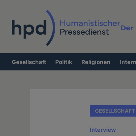
Direkt
zum
Inhalt
Der 
Vollt
Gesellschaft
Politik
Religionen
Inter
Hauptnavigation
GESELLSCHAFT
Interview