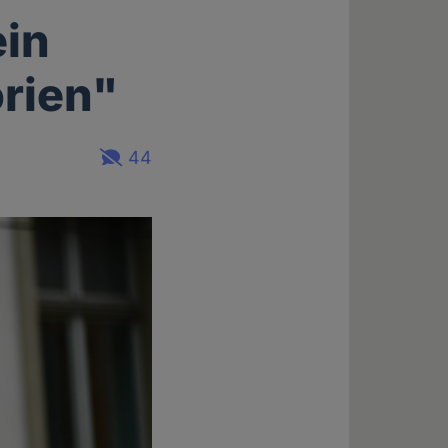
ein
orien"
44