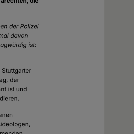
arechten, die
n der Polizei
nmal davon
agwürdig ist:
Stuttgarter
eg, der
nt ist und
dieren.
fenen
sideologen,
ehmenden