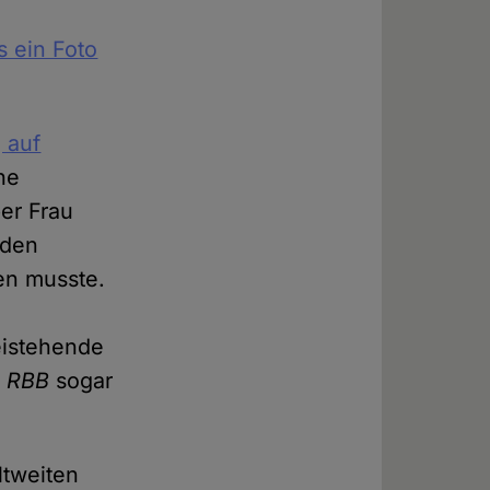
s ein Foto
 auf
he
er Frau
nden
en musste.
eistehende
m
RBB
sogar
ltweiten