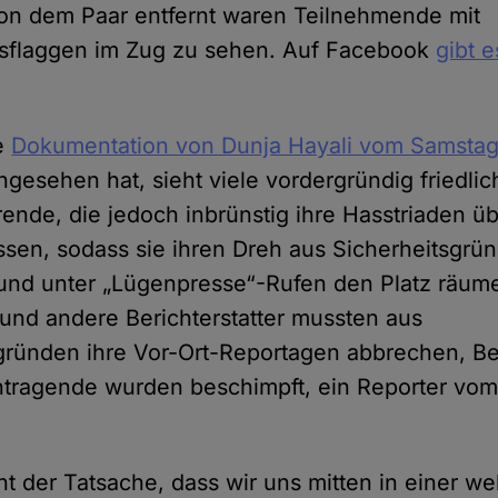
von dem Paar entfernt waren Teilnehmende mit
gsflaggen im Zug zu sehen. Auf Facebook
gibt e
ie
Dokumentation von Dunja Hayali vom Samstag
gesehen hat, sieht viele vordergründig friedlic
ende, die jedoch inbrünstig ihre Hasstriaden üb
ssen, sodass sie ihren Dreh aus Sicherheitsgrü
und unter „Lügenpresse“-Rufen den Platz räum
und andere Berichterstatter mussten aus
gründen ihre Vor-Ort-Reportagen abbrechen, B
tragende wurden beschimpft, ein Reporter vo
ht der Tatsache, dass wir uns mitten in einer we