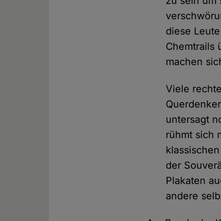
zu sein um 
verschwörun
diese Leute
Chemtrails
machen sich
Viele recht
Querdenker
untersagt n
rühmt sich 
klassische
der Souverä
Plakaten au
andere selb