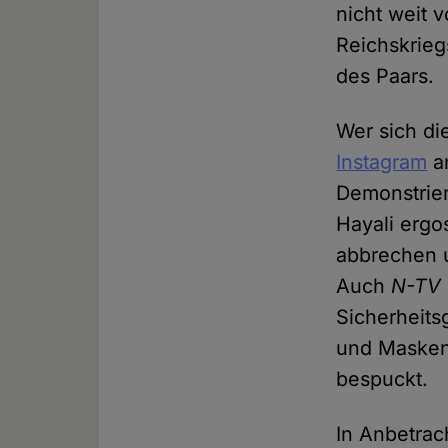
nicht weit 
Reichskrie
des Paars.
Wer sich d
Instagram
an
Demonstrier
Hayali ergo
abbrechen 
Auch
N-TV
Sicherheits
und Masken
bespuckt.
In Anbetrac