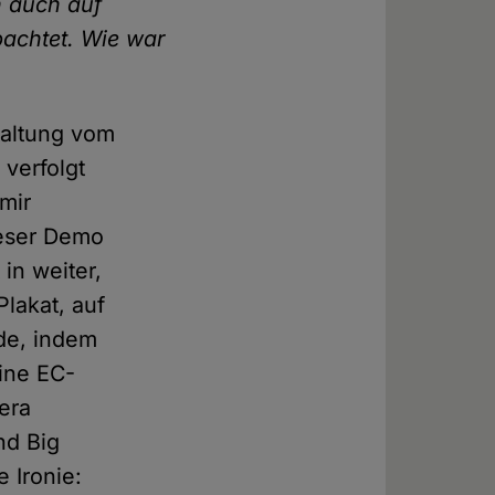
n auch auf
bachtet. Wie war
taltung vom
 verfolgt
 mir
ieser Demo
 in weiter,
Plakat, auf
de, indem
ine EC-
era
nd Big
 Ironie: