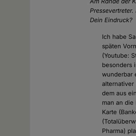
Am Rande der K
Pressevertreter
Dein Eindruck?
Ich habe Sa
späten Vorm
(Youtube: S
besonders i
wunderbar ei
alternative
dem aus ei
man an die 
Karte (Bank
(Totalüber
Pharma) pla