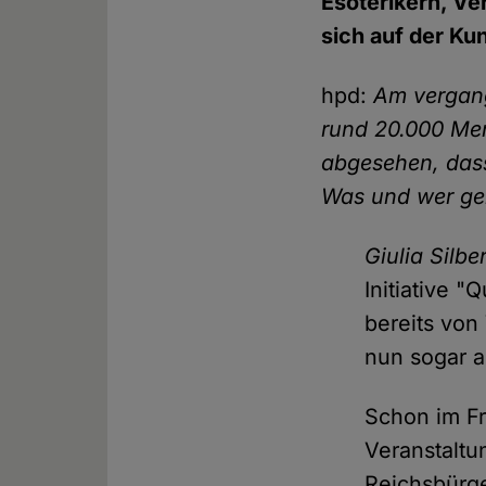
Esoterikern, V
sich auf der K
hpd:
Am vergan
rund 20.000 Me
abgesehen, dass
Was und wer gen
Giulia Silbe
Initiative 
bereits von
nun sogar a
Schon im Fr
Veranstaltu
Reichsbürge