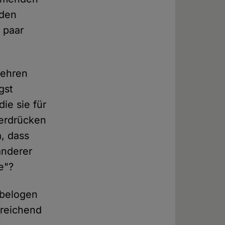
 den
 paar
gehren
gst
ie sie für
erdrücken
, dass
anderer
e"?
 belogen
sreichend