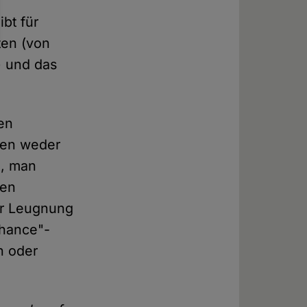
bt für
ten (von
) und das
den
ren weder
l, man
den
er Leugnung
Chance"-
n oder