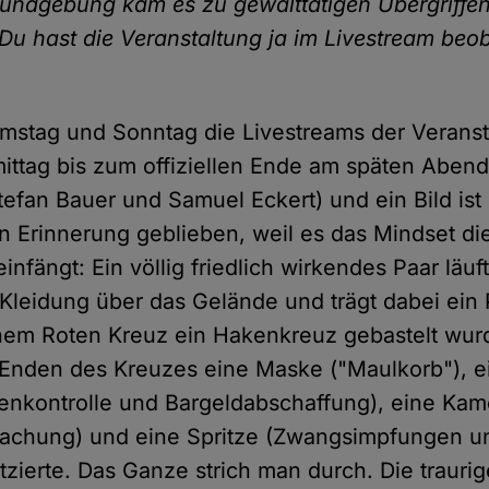
undgebung kam es zu gewalttätigen Übergriffe
. Du hast die Veranstaltung ja im Livestream beo
mstag und Sonntag die Livestreams der Verans
ittag bis zum offiziellen Ende am späten Abend
tefan Bauer und Samuel Eckert) und ein Bild ist
n Erinnerung geblieben, weil es das Mindset d
nfängt: Ein völlig friedlich wirkendes Paar läuft
r Kleidung über das Gelände und trägt dabei ein 
nem Roten Kreuz ein Hakenkreuz gebastelt wur
Enden des Kreuzes eine Maske ("Maulkorb"), e
enkontrolle und Bargeldabschaffung), eine Kam
wachung) und eine Spritze (Zwangsimpfungen u
tzierte. Das Ganze strich man durch. Die traurige