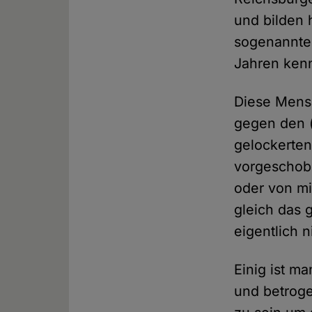
und bilden 
sogenannte
Jahren ken
Diese Mens
gegen den (
gelockerten
vorgeschob
oder von mi
gleich das 
eigentlich 
Einig ist m
und betrog