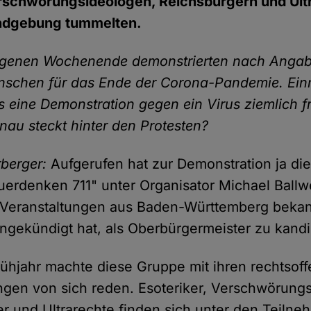
erschwörungsideologen, Reichsbürgern und Ultr
undgebung tummelten.
genen Wochenende demonstrierten nach Angabe
nschen für das Ende der Corona-Pandemie. Ei
 eine Demonstration gegen ein Virus ziemlich fr
au steckt hinter den Protesten?
rberger:
Aufgerufen hat zur Demonstration ja die 
"Querdenken 711" unter Organisator Michael Ballw
 Veranstaltungen aus Baden-Württemberg bekan
ngekündigt hat, als Oberbürgermeister zu kandi
ühjahr machte diese Gruppe mit ihren rechtsof
ngen von sich reden. Esoteriker, Verschwörung
r und Ultrarechte finden sich unter den Teiln