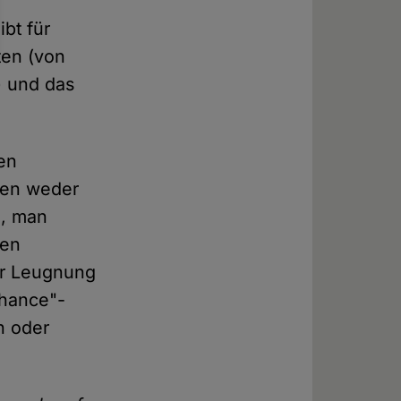
bt für
ten (von
) und das
den
ren weder
l, man
den
er Leugnung
Chance"-
n oder