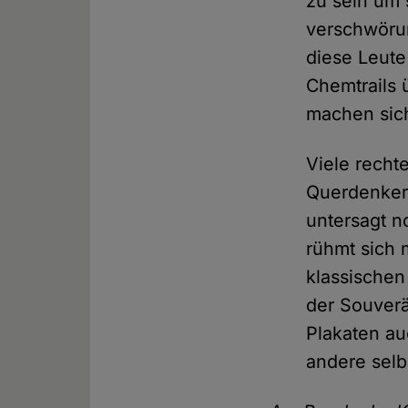
zu sein um 
verschwörun
diese Leute
Chemtrails
machen sich
Viele recht
Querdenker
untersagt n
rühmt sich 
klassische
der Souverä
Plakaten au
andere selb