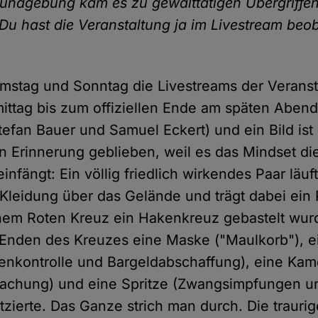
undgebung kam es zu gewalttätigen Übergriffe
. Du hast die Veranstaltung ja im Livestream beo
mstag und Sonntag die Livestreams der Verans
ittag bis zum offiziellen Ende am späten Abend
tefan Bauer und Samuel Eckert) und ein Bild ist
n Erinnerung geblieben, weil es das Mindset d
nfängt: Ein völlig friedlich wirkendes Paar läuft
r Kleidung über das Gelände und trägt dabei ein 
nem Roten Kreuz ein Hakenkreuz gebastelt wur
Enden des Kreuzes eine Maske ("Maulkorb"), e
enkontrolle und Bargeldabschaffung), eine Kam
wachung) und eine Spritze (Zwangsimpfungen u
tzierte. Das Ganze strich man durch. Die traurige