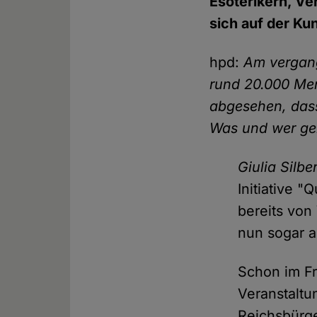
Esoterikern, V
sich auf der K
hpd:
Am vergan
rund 20.000 Me
abgesehen, dass
Was und wer gen
Giulia Silbe
Initiative 
bereits von
nun sogar a
Schon im Fr
Veranstaltu
Reichsbürge