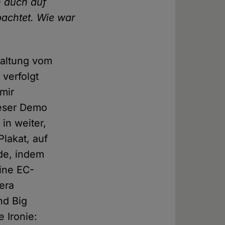
n auch auf
bachtet. Wie war
taltung vom
 verfolgt
 mir
ieser Demo
 in weiter,
Plakat, auf
de, indem
ine EC-
era
nd Big
 Ironie: