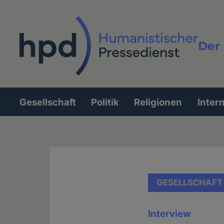
Direkt
zum
Inhalt
Der 
Vollt
Gesellschaft
Politik
Religionen
Inter
Hauptnavigation
GESELLSCHAFT
Interview