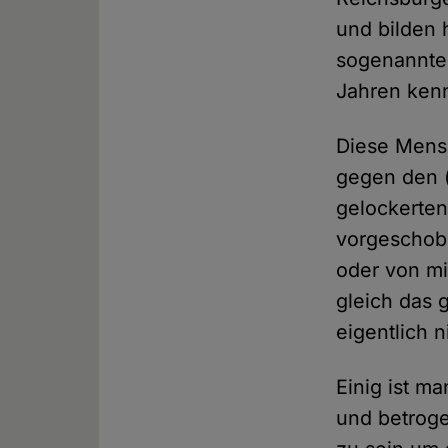
und bilden 
sogenannte
Jahren ken
Diese Mens
gegen den (
gelockerten
vorgeschob
oder von mi
gleich das 
eigentlich 
Einig ist m
und betrog