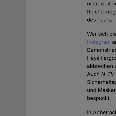
nicht weit 
Reichskrie
des Paars.
Wer sich d
Instagram
an
Demonstrier
Hayali ergo
abbrechen 
Auch
N-TV
Sicherheits
und Masken
bespuckt.
In Anbetrac