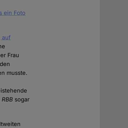
s ein Foto
 auf
he
er Frau
nden
en musste.
eistehende
m
RBB
sogar
ltweiten