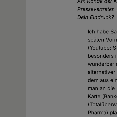
Am Rande der K
Pressevertreter
Dein Eindruck?
Ich habe Sa
späten Vorm
(Youtube: S
besonders i
wunderbar ei
alternative
dem aus ei
man an die 
Karte (Bank
(Totalüber
Pharma) pla