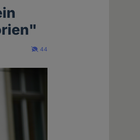
ein
orien"
44