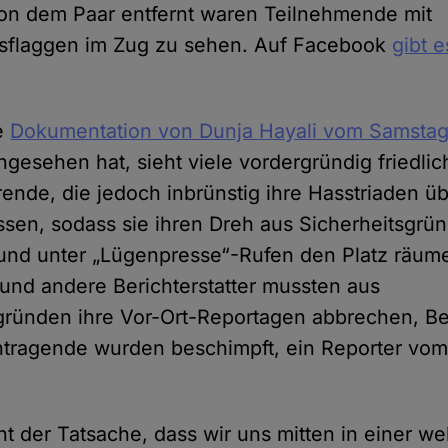
von dem Paar entfernt waren Teilnehmende mit
gsflaggen im Zug zu sehen. Auf Facebook
gibt e
ie
Dokumentation von Dunja Hayali vom Samstag
gesehen hat, sieht viele vordergründig friedlic
ende, die jedoch inbrünstig ihre Hasstriaden üb
ssen, sodass sie ihren Dreh aus Sicherheitsgrü
und unter „Lügenpresse“-Rufen den Platz räum
und andere Berichterstatter mussten aus
gründen ihre Vor-Ort-Reportagen abbrechen, B
tragende wurden beschimpft, ein Reporter vo
ht der Tatsache, dass wir uns mitten in einer we