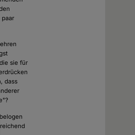
 den
 paar
gehren
gst
ie sie für
erdrücken
, dass
anderer
e"?
 belogen
sreichend