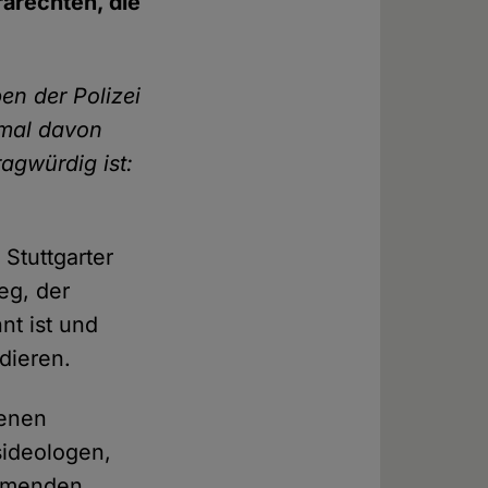
arechten, die
n der Polizei
nmal davon
agwürdig ist:
Stuttgarter
eg, der
nt ist und
dieren.
fenen
sideologen,
ehmenden