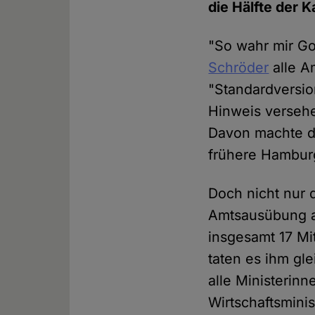
die Hälfte der K
"So wahr mir Go
Schröder
alle A
"Standardversi
Hinweis verseh
Davon machte de
frühere Hambur
Doch nicht nur 
Amtsausübung au
insgesamt 17 Mi
taten es ihm gl
alle Ministerin
Wirtschaftsmini