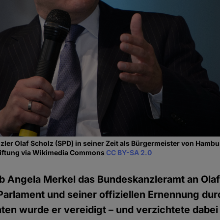
zler Olaf Scholz (SPD) in seiner Zeit als Bürgermeister von Hamb
Stiftung via Wikimedia Commons
CC BY-SA 2.0
b Angela Merkel das Bundeskanzleramt an Olaf
Parlament und seiner offiziellen Ernennung du
en wurde er vereidigt – und verzichtete dabei