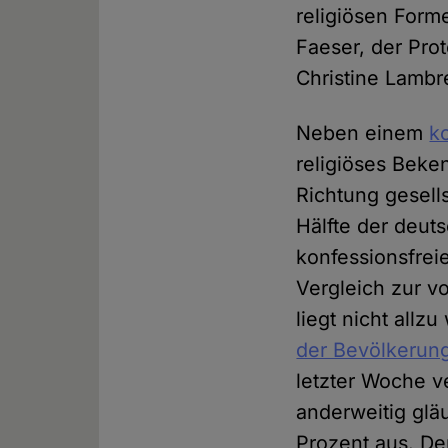
religiösen Form
Faeser, der Prot
Christine Lambr
Neben einem
k
religiöses Beke
Richtung gesells
Hälfte der deuts
konfessionsfreie
Vergleich zur 
liegt nicht allz
der Bevölkerun
letzter Woche v
anderweitig glä
Prozent aus. Der