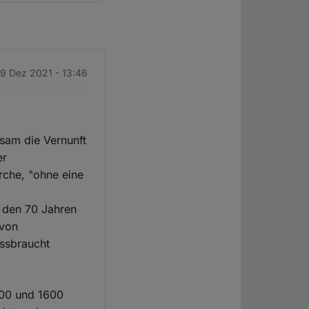
 9 Dez 2021 - 13:46
gsam die Vernunft
er
rche, "ohne eine
 den 70 Jahren
 von
issbraucht
200 und 1600