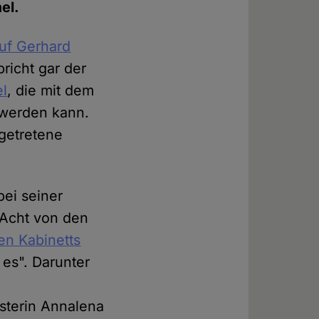
el.
auf Gerhard
richt gar der
el
, die mit dem
 werden kann.
getretene
bei seiner
 Acht von den
en Kabinetts
 es". Darunter
isterin Annalena