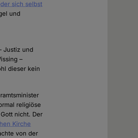
(
der sich selbst
gel und
– Justiz und
issing –
hl dieser kein
eramtsminister
rmal religiöse
Gott nicht. Der
chen Kirche
achte von der