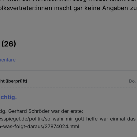
 Volksvertreter:innen macht gar keine Angaben z
e
(26)
mentare
ht überprüft)
Do.
ichtig.
htig. Gerhard Schröder war der erste:
sspiegel.de/politik/so-wahr-mir-gott-helfe-war-einmal-das-
n-was-folgt-daraus/27874024.html