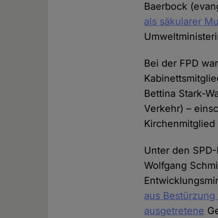
Baerbock (evang
als säkularer M
Umweltministeri
Bei der FPD war
Kabinettsmitgli
Bettina Stark-W
Verkehr) – einsc
Kirchenmitglied 
Unter den SPD-M
Wolfgang Schmid
Entwicklungsmin
aus Bestürzung 
ausgetretene
Ge