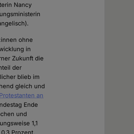
terin Nancy
gungsministerin
ngelisch).
:innen ohne
wicklung in
erner Zukunft die
teil der
licher blieb im
hend gleich und
Protestanten an
undestag Ende
ischen und
ungsweise 1,1
 0,3 Prozent.