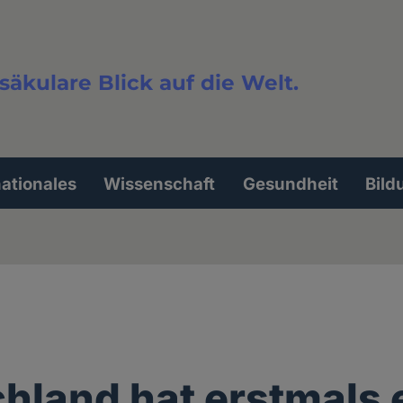
säkulare Blick auf die Welt.
extsuche
nationales
Wissenschaft
Gesundheit
Bild
hland hat erstmals 