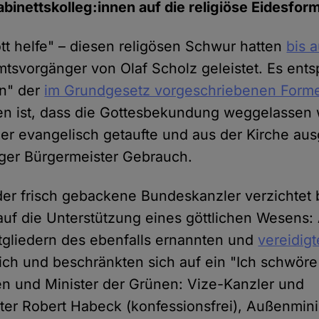
abinettskolleg:innen auf die religiöse Eidesform
tt helfe" – diesen religösen Schwur hatten
bis 
mtsvorgänger von Olaf Scholz geleistet. Es entsp
on" der
im Grundgesetz vorgeschriebenen Form
en ist, dass die Gottesbekundung weggelassen
r evangelisch getaufte und aus der Kirche aus
ger Bürgermeister Gebrauch.
der frisch gebackene Bundeskanzler verzichtet 
f die Unterstützung eines göttlichen Wesens:
tgliedern des ebenfalls ernannten und
vereidigt
eich und beschränkten sich auf ein "Ich schwöre
nen und Minister der Grünen: Vize-Kanzler und
ster Robert Habeck (konfessionsfrei), Außenmin