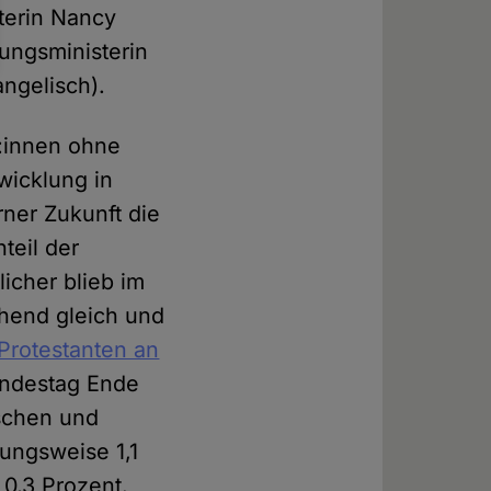
terin Nancy
gungsministerin
ngelisch).
:innen ohne
wicklung in
erner Zukunft die
teil der
licher blieb im
hend gleich und
Protestanten an
undestag Ende
ischen und
ungsweise 1,1
 0,3 Prozent.