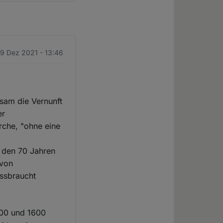
 9 Dez 2021 - 13:46
gsam die Vernunft
er
rche, "ohne eine
 den 70 Jahren
 von
issbraucht
200 und 1600