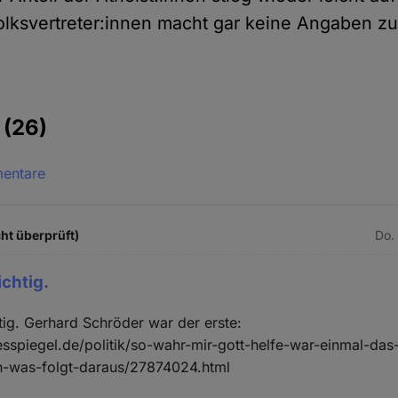
 Volksvertreter:innen macht gar keine Angaben z
e
(26)
mentare
ht überprüft)
Do.
ichtig.
htig. Gerhard Schröder war der erste:
sspiegel.de/politik/so-wahr-mir-gott-helfe-war-einmal-das-
n-was-folgt-daraus/27874024.html