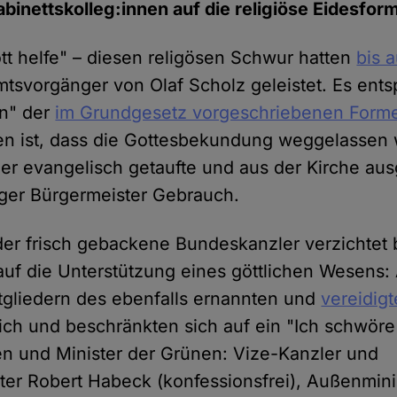
abinettskolleg:innen auf die religiöse Eidesform
tt helfe" – diesen religösen Schwur hatten
bis 
mtsvorgänger von Olaf Scholz geleistet. Es entsp
on" der
im Grundgesetz vorgeschriebenen Form
en ist, dass die Gottesbekundung weggelassen
r evangelisch getaufte und aus der Kirche aus
ger Bürgermeister Gebrauch.
der frisch gebackene Bundeskanzler verzichtet 
f die Unterstützung eines göttlichen Wesens:
tgliedern des ebenfalls ernannten und
vereidigt
eich und beschränkten sich auf ein "Ich schwöre
nen und Minister der Grünen: Vize-Kanzler und
ster Robert Habeck (konfessionsfrei), Außenmin