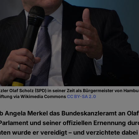
zler Olaf Scholz (SPD) in seiner Zeit als Bürgermeister von Hamb
Stiftung via Wikimedia Commons
CC BY-SA 2.0
b Angela Merkel das Bundeskanzleramt an Olaf
Parlament und seiner offiziellen Ernennung du
en wurde er vereidigt – und verzichtete dabei