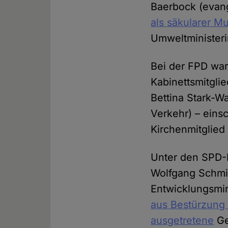
Baerbock (evang
als säkularer M
Umweltministeri
Bei der FPD war
Kabinettsmitgli
Bettina Stark-W
Verkehr) – einsc
Kirchenmitglied 
Unter den SPD-M
Wolfgang Schmid
Entwicklungsmin
aus Bestürzung 
ausgetretene
Ge