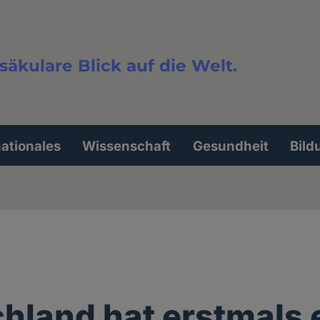
säkulare Blick auf die Welt.
extsuche
nationales
Wissenschaft
Gesundheit
Bild
hland hat erstmals 