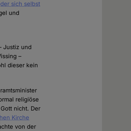
(
der sich selbst
gel und
– Justiz und
issing –
hl dieser kein
eramtsminister
rmal religiöse
Gott nicht. Der
chen Kirche
achte von der