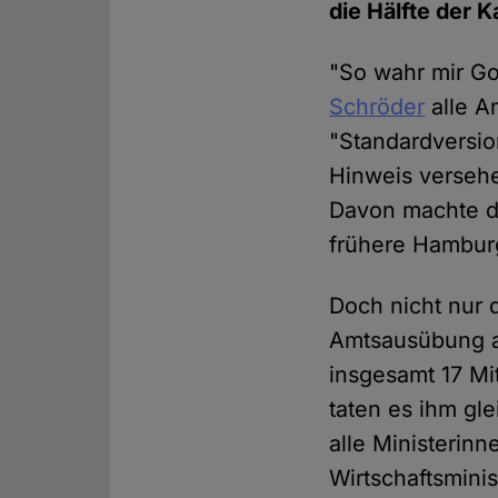
die Hälfte der K
"So wahr mir Go
Schröder
alle A
"Standardversi
Hinweis verseh
Davon machte de
frühere Hambur
Doch nicht nur 
Amtsausübung au
insgesamt 17 Mi
taten es ihm gl
alle Ministerin
Wirtschaftsmini