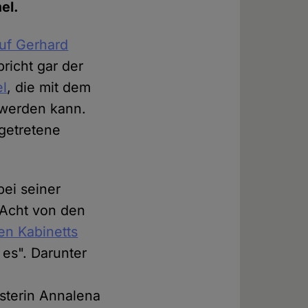
el.
auf Gerhard
richt gar der
el
, die mit dem
 werden kann.
getretene
bei seiner
 Acht von den
en Kabinetts
 es". Darunter
isterin Annalena