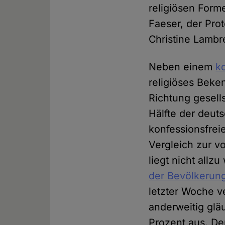
religiösen Form
Faeser, der Prot
Christine Lambr
Neben einem
k
religiöses Beke
Richtung gesells
Hälfte der deuts
konfessionsfreie
Vergleich zur 
liegt nicht allz
der Bevölkerun
letzter Woche v
anderweitig glä
Prozent aus. Der