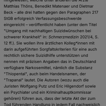
hingewiesen, welche unter anderen die Ärzte
Matthias Thöns, Benedikt Matenaer und Dietmar
Beck – alle drei hatten gegen den Paragraphen 217
StGB erfolgreich Verfassungsbeschwerde
eingereicht – veröffentlicht haben (unter dem Titel
"Umgang mit nachhaltigen Suizidwünschen bei
schwerer Krankheit" in:
Schmerzmedizin
2021/4, S.
12 ff.). Sie wollen ihre ärztlichen Kolleg*innen mit
darin aufgeführten Sorgfaltskriterien für eine auch
rechtlich sichere Suizidhilfe unterstützen und
nennen mit präzisen Angaben das in Deutschland
verfügbare Narkosemittel, nämlich die Substanz
"Thiopental", auch beim Handelsnamen, der
"Trapanal" lautet. Die Autoren (wozu auch die
Juristen Wolfgang Putz und Eric Hilgendorf sowie
ein Psychiater und ein Kriminalhauptkommissar
gehören) führen aus, dass der letzte Akt der zum
Tod führenden Handlung in jedem Fall nachweislich