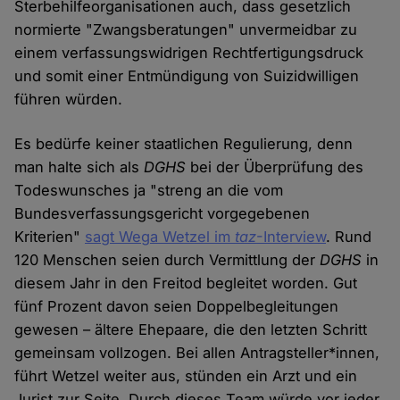
Sterbehilfeorganisationen auch, dass gesetzlich
normierte "Zwangsberatungen" unvermeidbar zu
einem verfassungswidrigen Rechtfertigungsdruck
und somit einer Entmündigung von Suizidwilligen
führen würden.
Es bedürfe keiner staatlichen Regulierung, denn
man halte sich als
DGHS
bei der Überprüfung des
Todeswunsches ja "streng an die vom
Bundesverfassungsgericht vorgegebenen
Kriterien"
sagt Wega Wetzel im
taz
-Interview
. Rund
120 Menschen seien durch Vermittlung der
DGHS
in
diesem Jahr in den Freitod begleitet worden. Gut
fünf Prozent davon seien Doppelbegleitungen
gewesen – ältere Ehepaare, die den letzten Schritt
gemeinsam vollzogen. Bei allen Antragsteller*innen,
führt Wetzel weiter aus, stünden ein Arzt und ein
Jurist zur Seite. Durch dieses Team würde vor jeder