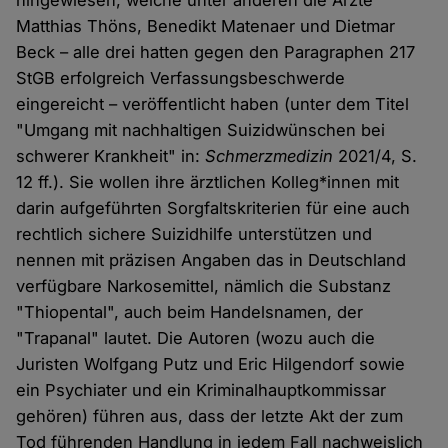
hingewiesen, welche unter anderen die Ärzte
Matthias Thöns, Benedikt Matenaer und Dietmar
Beck – alle drei hatten gegen den Paragraphen 217
StGB erfolgreich Verfassungsbeschwerde
eingereicht – veröffentlicht haben (unter dem Titel
"Umgang mit nachhaltigen Suizidwünschen bei
schwerer Krankheit" in:
Schmerzmedizin
2021/4, S.
12 ff.). Sie wollen ihre ärztlichen Kolleg*innen mit
darin aufgeführten Sorgfaltskriterien für eine auch
rechtlich sichere Suizidhilfe unterstützen und
nennen mit präzisen Angaben das in Deutschland
verfügbare Narkosemittel, nämlich die Substanz
"Thiopental", auch beim Handelsnamen, der
"Trapanal" lautet. Die Autoren (wozu auch die
Juristen Wolfgang Putz und Eric Hilgendorf sowie
ein Psychiater und ein Kriminalhauptkommissar
gehören) führen aus, dass der letzte Akt der zum
Tod führenden Handlung in jedem Fall nachweislich