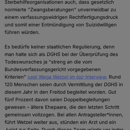
Sterbehilfeorganisationen auch, dass gesetzlich
normierte "Zwangsberatungen" unvermeidbar zu
einem verfassungswidrigen Rechtfertigungsdruck
und somit einer Entmündigung von Suizidwilligen
führen würden.
Es bedürfe keiner staatlichen Regulierung, denn
man halte sich als
DGHS
bei der Überprüfung des
Todeswunsches ja "streng an die vom
Bundesverfassungsgericht vorgegebenen
Kriterien"
sagt Wega Wetzel im
taz
-Interview
. Rund
120 Menschen seien durch Vermittlung der
DGHS
in
diesem Jahr in den Freitod begleitet worden. Gut
fünf Prozent davon seien Doppelbegleitungen
gewesen – ältere Ehepaare, die den letzten Schritt
gemeinsam vollzogen. Bei allen Antragsteller*innen,
führt Wetzel weiter aus, stünden ein Arzt und ein
Jurist zur Seite. Durch dieses Team würde vor jeder