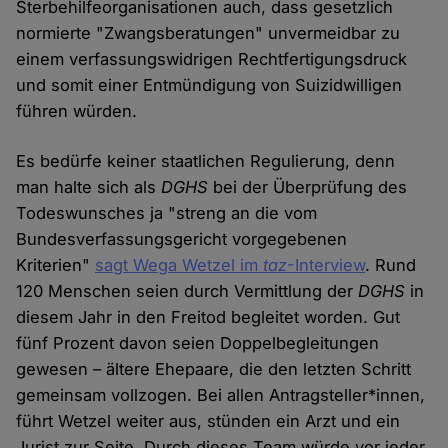
Sterbehilfeorganisationen auch, dass gesetzlich
normierte "Zwangsberatungen" unvermeidbar zu
einem verfassungswidrigen Rechtfertigungsdruck
und somit einer Entmündigung von Suizidwilligen
führen würden.
Es bedürfe keiner staatlichen Regulierung, denn
man halte sich als
DGHS
bei der Überprüfung des
Todeswunsches ja "streng an die vom
Bundesverfassungsgericht vorgegebenen
Kriterien"
sagt Wega Wetzel im
taz
-Interview
. Rund
120 Menschen seien durch Vermittlung der
DGHS
in
diesem Jahr in den Freitod begleitet worden. Gut
fünf Prozent davon seien Doppelbegleitungen
gewesen – ältere Ehepaare, die den letzten Schritt
gemeinsam vollzogen. Bei allen Antragsteller*innen,
führt Wetzel weiter aus, stünden ein Arzt und ein
Jurist zur Seite. Durch dieses Team würde vor jeder