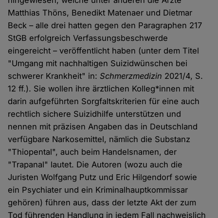
hingewiesen, welche unter anderen die Ärzte
Matthias Thöns, Benedikt Matenaer und Dietmar
Beck – alle drei hatten gegen den Paragraphen 217
StGB erfolgreich Verfassungsbeschwerde
eingereicht – veröffentlicht haben (unter dem Titel
"Umgang mit nachhaltigen Suizidwünschen bei
schwerer Krankheit" in:
Schmerzmedizin
2021/4, S.
12 ff.). Sie wollen ihre ärztlichen Kolleg*innen mit
darin aufgeführten Sorgfaltskriterien für eine auch
rechtlich sichere Suizidhilfe unterstützen und
nennen mit präzisen Angaben das in Deutschland
verfügbare Narkosemittel, nämlich die Substanz
"Thiopental", auch beim Handelsnamen, der
"Trapanal" lautet. Die Autoren (wozu auch die
Juristen Wolfgang Putz und Eric Hilgendorf sowie
ein Psychiater und ein Kriminalhauptkommissar
gehören) führen aus, dass der letzte Akt der zum
Tod führenden Handlung in jedem Fall nachweislich