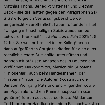
hingewiesen, welche unter anderen die Ärzte
Matthias Thöns, Benedikt Matenaer und Dietmar
Beck – alle drei hatten gegen den Paragraphen 217
StGB erfolgreich Verfassungsbeschwerde
eingereicht – veröffentlicht haben (unter dem Titel
"Umgang mit nachhaltigen Suizidwünschen bei
schwerer Krankheit" in:
Schmerzmedizin
2021/4, S.
12 ff.). Sie wollen ihre ärztlichen Kolleg*innen mit
darin aufgeführten Sorgfaltskriterien für eine auch
rechtlich sichere Suizidhilfe unterstützen und
nennen mit präzisen Angaben das in Deutschland
verfügbare Narkosemittel, nämlich die Substanz
"Thiopental", auch beim Handelsnamen, der
"Trapanal" lautet. Die Autoren (wozu auch die
Juristen Wolfgang Putz und Eric Hilgendorf sowie
ein Psychiater und ein Kriminalhauptkommissar
gehören) führen aus, dass der letzte Akt der zum
Tod führenden Handlung in jedem Fall nachweislich