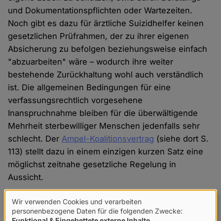
und Dokumentationspflichten oder Wartezeiten.
Noch gibt es dazu für ärztliche Suizidhelfer keinen
gesetzlichen Prüfrahmen, der zu ihrer eigenen
Absicherung zu befolgen beziehungsweise einfach
"abzuarbeiten" wäre – wodurch ihre weiter
bestehende Zurückhaltung wohl auch verständlich
ist. Die allgemeinen Bedingungen für eine
verfassungsrechtlich vorgesehene
Inanspruchnahme bleiben für die überwältigende
Mehrheit sterbewilliger Menschen jedenfalls sehr
schlecht. Der
Ampel-Koalitionsvertrag
(siehe dort S.
113) stellt dazu in einem einzigen kurzen Satz eine
möglichst zeitnahe gesetzliche Regelung in
Aussicht.
Dagegen wehren sich die Sterbehilfeorganisationen
Wir verwenden Cookies und verarbeiten
Verwendung
personenbezogene Daten für die folgenden Zwecke:
teils in drastischer Weise. Sie können derzeit in
Funktional & Eingebettete externe Inhalte
.