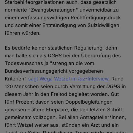
Sterbehilfeorganisationen auch, dass gesetzlich
normierte "Zwangsberatungen" unvermeidbar zu
einem verfassungswidrigen Rechtfertigungsdruck
und somit einer Entmündigung von Suizidwilligen
führen würden.
Es bedürfe keiner staatlichen Regulierung, denn
man halte sich als
DGHS
bei der Überprüfung des
Todeswunsches ja "streng an die vom
Bundesverfassungsgericht vorgegebenen
Kriterien"
sagt Wega Wetzel im
taz
-Interview
. Rund
120 Menschen seien durch Vermittlung der
DGHS
in
diesem Jahr in den Freitod begleitet worden. Gut
fünf Prozent davon seien Doppelbegleitungen
gewesen – ältere Ehepaare, die den letzten Schritt
gemeinsam vollzogen. Bei allen Antragsteller*innen,
führt Wetzel weiter aus, stünden ein Arzt und ein
Jurist zur Seite. Durch dieses Team würde vor jeder