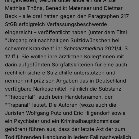
hingewiesen, welche unter anderen die Ärzte
Matthias Thöns, Benedikt Matenaer und Dietmar
Beck – alle drei hatten gegen den Paragraphen 217
StGB erfolgreich Verfassungsbeschwerde
eingereicht – veröffentlicht haben (unter dem Titel
"Umgang mit nachhaltigen Suizidwünschen bei
schwerer Krankheit" in:
Schmerzmedizin
2021/4, S.
12 ff.). Sie wollen ihre ärztlichen Kolleg*innen mit
darin aufgeführten Sorgfaltskriterien für eine auch
rechtlich sichere Suizidhilfe unterstützen und
nennen mit präzisen Angaben das in Deutschland
verfügbare Narkosemittel, nämlich die Substanz
"Thiopental", auch beim Handelsnamen, der
"Trapanal" lautet. Die Autoren (wozu auch die
Juristen Wolfgang Putz und Eric Hilgendorf sowie
ein Psychiater und ein Kriminalhauptkommissar
gehören) führen aus, dass der letzte Akt der zum
Tod führenden Handlung in jedem Fall nachweislich