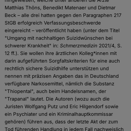
hingewiesen, welche unter anderen die Ärzte
Matthias Thöns, Benedikt Matenaer und Dietmar
Beck – alle drei hatten gegen den Paragraphen 217
StGB erfolgreich Verfassungsbeschwerde
eingereicht – veröffentlicht haben (unter dem Titel
"Umgang mit nachhaltigen Suizidwünschen bei
schwerer Krankheit" in:
Schmerzmedizin
2021/4, S.
12 ff.). Sie wollen ihre ärztlichen Kolleg*innen mit
darin aufgeführten Sorgfaltskriterien für eine auch
rechtlich sichere Suizidhilfe unterstützen und
nennen mit präzisen Angaben das in Deutschland
verfügbare Narkosemittel, nämlich die Substanz
"Thiopental", auch beim Handelsnamen, der
"Trapanal" lautet. Die Autoren (wozu auch die
Juristen Wolfgang Putz und Eric Hilgendorf sowie
ein Psychiater und ein Kriminalhauptkommissar
gehören) führen aus, dass der letzte Akt der zum
Tod führenden Handlung in jedem Fall nachweislich