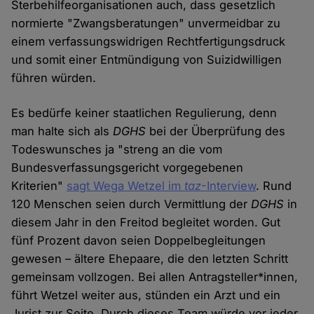
Sterbehilfeorganisationen auch, dass gesetzlich
normierte "Zwangsberatungen" unvermeidbar zu
einem verfassungswidrigen Rechtfertigungsdruck
und somit einer Entmündigung von Suizidwilligen
führen würden.
Es bedürfe keiner staatlichen Regulierung, denn
man halte sich als
DGHS
bei der Überprüfung des
Todeswunsches ja "streng an die vom
Bundesverfassungsgericht vorgegebenen
Kriterien"
sagt Wega Wetzel im
taz
-Interview
. Rund
120 Menschen seien durch Vermittlung der
DGHS
in
diesem Jahr in den Freitod begleitet worden. Gut
fünf Prozent davon seien Doppelbegleitungen
gewesen – ältere Ehepaare, die den letzten Schritt
gemeinsam vollzogen. Bei allen Antragsteller*innen,
führt Wetzel weiter aus, stünden ein Arzt und ein
Jurist zur Seite. Durch dieses Team würde vor jeder