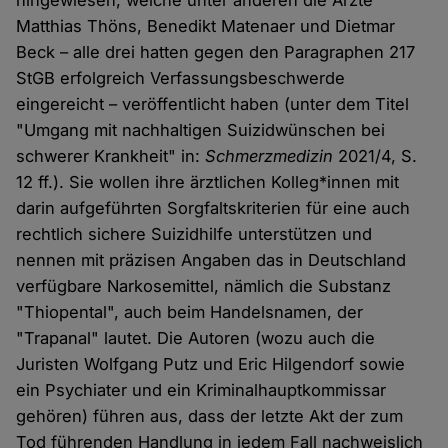
hingewiesen, welche unter anderen die Ärzte
Matthias Thöns, Benedikt Matenaer und Dietmar
Beck – alle drei hatten gegen den Paragraphen 217
StGB erfolgreich Verfassungsbeschwerde
eingereicht – veröffentlicht haben (unter dem Titel
"Umgang mit nachhaltigen Suizidwünschen bei
schwerer Krankheit" in:
Schmerzmedizin
2021/4, S.
12 ff.). Sie wollen ihre ärztlichen Kolleg*innen mit
darin aufgeführten Sorgfaltskriterien für eine auch
rechtlich sichere Suizidhilfe unterstützen und
nennen mit präzisen Angaben das in Deutschland
verfügbare Narkosemittel, nämlich die Substanz
"Thiopental", auch beim Handelsnamen, der
"Trapanal" lautet. Die Autoren (wozu auch die
Juristen Wolfgang Putz und Eric Hilgendorf sowie
ein Psychiater und ein Kriminalhauptkommissar
gehören) führen aus, dass der letzte Akt der zum
Tod führenden Handlung in jedem Fall nachweislich