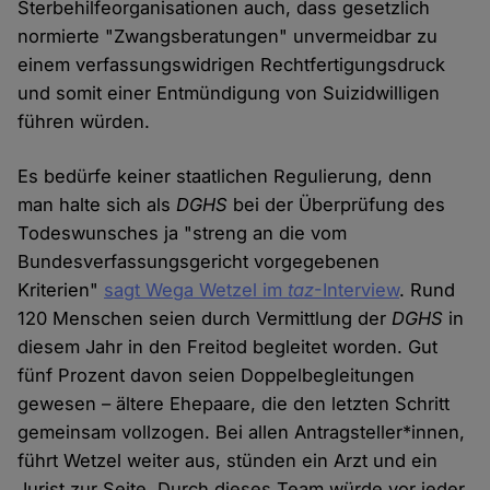
Sterbehilfeorganisationen auch, dass gesetzlich
normierte "Zwangsberatungen" unvermeidbar zu
einem verfassungswidrigen Rechtfertigungsdruck
und somit einer Entmündigung von Suizidwilligen
führen würden.
Es bedürfe keiner staatlichen Regulierung, denn
man halte sich als
DGHS
bei der Überprüfung des
Todeswunsches ja "streng an die vom
Bundesverfassungsgericht vorgegebenen
Kriterien"
sagt Wega Wetzel im
taz
-Interview
. Rund
120 Menschen seien durch Vermittlung der
DGHS
in
diesem Jahr in den Freitod begleitet worden. Gut
fünf Prozent davon seien Doppelbegleitungen
gewesen – ältere Ehepaare, die den letzten Schritt
gemeinsam vollzogen. Bei allen Antragsteller*innen,
führt Wetzel weiter aus, stünden ein Arzt und ein
Jurist zur Seite. Durch dieses Team würde vor jeder