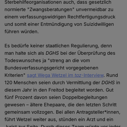
Sterbehilfeorganisationen auch, dass gesetzlich
normierte "Zwangsberatungen" unvermeidbar zu
einem verfassungswidrigen Rechtfertigungsdruck
und somit einer Entmündigung von Suizidwilligen
führen würden.
Es bedürfe keiner staatlichen Regulierung, denn
man halte sich als
DGHS
bei der Überprüfung des
Todeswunsches ja "streng an die vom
Bundesverfassungsgericht vorgegebenen
Kriterien"
sagt Wega Wetzel im
taz
-Interview
. Rund
120 Menschen seien durch Vermittlung der
DGHS
in
diesem Jahr in den Freitod begleitet worden. Gut
fünf Prozent davon seien Doppelbegleitungen
gewesen – ältere Ehepaare, die den letzten Schritt
gemeinsam vollzogen. Bei allen Antragsteller*innen,
führt Wetzel weiter aus, stünden ein Arzt und ein
Jurist zur Seite. Durch dieses Team würde vor jeder