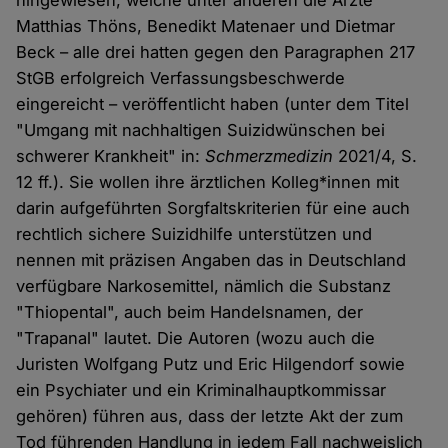
hingewiesen, welche unter anderen die Ärzte
Matthias Thöns, Benedikt Matenaer und Dietmar
Beck – alle drei hatten gegen den Paragraphen 217
StGB erfolgreich Verfassungsbeschwerde
eingereicht – veröffentlicht haben (unter dem Titel
"Umgang mit nachhaltigen Suizidwünschen bei
schwerer Krankheit" in:
Schmerzmedizin
2021/4, S.
12 ff.). Sie wollen ihre ärztlichen Kolleg*innen mit
darin aufgeführten Sorgfaltskriterien für eine auch
rechtlich sichere Suizidhilfe unterstützen und
nennen mit präzisen Angaben das in Deutschland
verfügbare Narkosemittel, nämlich die Substanz
"Thiopental", auch beim Handelsnamen, der
"Trapanal" lautet. Die Autoren (wozu auch die
Juristen Wolfgang Putz und Eric Hilgendorf sowie
ein Psychiater und ein Kriminalhauptkommissar
gehören) führen aus, dass der letzte Akt der zum
Tod führenden Handlung in jedem Fall nachweislich