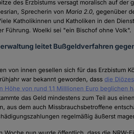
itze des Erzbistums versagt moralisch auf der g
Mesrian, Sprecherin von
Maria 2.0
, gegenüber 
Viele Katholikinnen und Katholiken in den Dien
eser Führung. Woelki sei "ein Bischof ohne Volk
rwaltung leitet Bußgeldverfahren gege
n von innen gesellen sich für das Erzbistum K
Frühjahr war bekannt geworden, dass
die Diöze
in Höhe von rund 1,1 Milllionen Euro beglichen h
tammte das Geld mindestens zum Teil aus eine
, aus dem auch Missbrauchsbetroffene entsch
chädigungszahlungen regelmäßig äußerst mager 
en Woche nun wurde öffentlich, dass die NRW-F