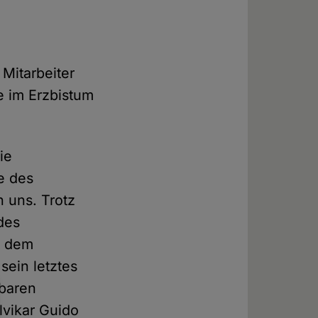
 Mitarbeiter
e im Erzbistum
ie
e des
n uns. Trotz
des
t dem
sein letztes
lbaren
lvikar Guido