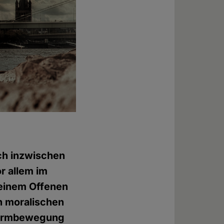
och inzwischen
or allem im
 einem Offenen
n moralischen
eformbewegung