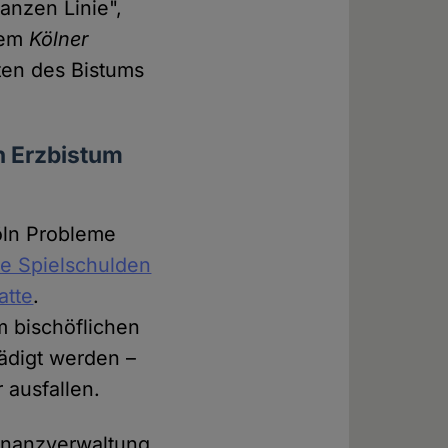
anzen Linie",
dem
Kölner
sten des Bistums
".
n Erzbistum
öln Probleme
se Spielschulden
atte
.
m bischöflichen
ädigt werden –
ausfallen.
inanzverwaltung