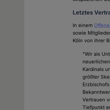
Letztes Vertr
In einem
Offene
sowie Mitgliede
Köln von ihrer B
"Wir als Un
neuerlichen
Kardinals u
größter Ske
Erzbischofs
Bekanntwerd
Vertrauen v
Tiefpunkt e