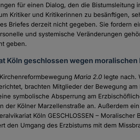
ngen für einen Dialog, den die Bistumsleitung 
um Kritiker und Kritikerinnen zu besänftigen, se
es Briefes derzeit nicht gegeben. Sie fordern 
rsonelle und systemische Veränderungen gehört
cht geben.
iat Köln geschlossen wegen moralischen 
e Kirchenreformbewegung
Maria 2.0
legte nach.
richtet, brachten Mitglieder der Bewegung a
 eine symbolische Absperrung am Erzbischöflic
 in der Kölner Marzellenstraße an. Außerdem ein 
neralvikariat Köln GESCHLOSSEN – Moralischer B
siert den Umgang des Erzbistums mit dem Missbr