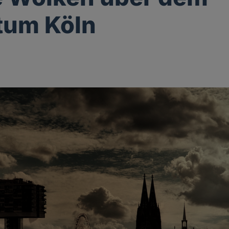
tum Köln
g