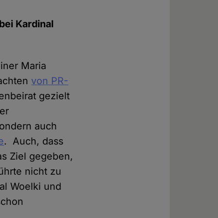
bei Kardinal
iner Maria
tachten
von PR-
nbeirat gezielt
der
sondern auch
e
. Auch, dass
as Ziel gegeben,
ührte nicht zu
nal Woelki und
schon