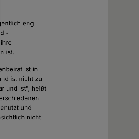
gentlich eng
d -
ihre
 ist.
beirat ist in
nd ist nicht zu
 und ist", heißt
 verschiedenen
enutzt und
sichtlich nicht