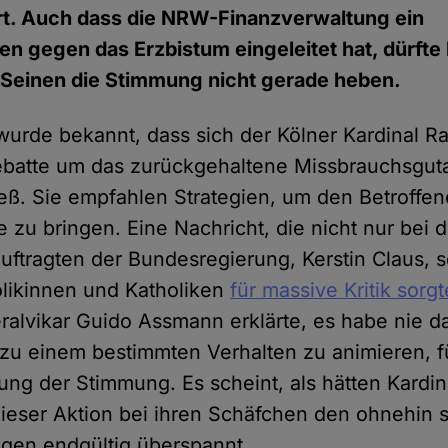
rt. Auch dass die NRW-Finanzverwaltung ein
n gegen das Erzbistum eingeleitet hat, dürfte 
 Seinen die Stimmung nicht gerade heben.
urde bekannt, dass sich der Kölner Kardinal Ra
Debatte um das zurückgehaltene Missbrauchsgu
eß. Sie empfahlen Strategien, um den Betroffene
e zu bringen. Eine Nachricht, die nicht nur bei 
ftragten der Bundesregierung, Kerstin Claus, 
olikinnen und Katholiken
für massive Kritik sorgt
ralvikar Guido Assmann erklärte, es habe nie d
 zu einem bestimmten Verhalten zu animieren, f
ung der Stimmung. Es scheint, als hätten Kardi
dieser Aktion bei ihren Schäfchen den ohnehin 
ogen endgültig überspannt.