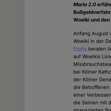
Maria 2.0
erfäh
Bußgeldverfahre
Woelki und den
Anfang August w
Woelki in der 
Profis
beraten li
auf Woelkis Lini
Missbrauchsbeau
bei Kölner Kath
der Kölner Gene
die Betroffenen
einer Verbesser
die Seinen mit 
strapazierten B