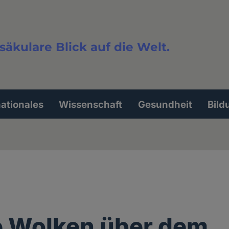
säkulare Blick auf die Welt.
extsuche
nationales
Wissenschaft
Gesundheit
Bild
e Wolken über dem