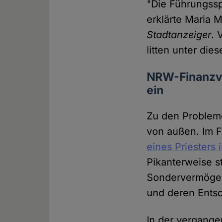
"Die Führungssp
erklärte Maria 
Stadtanzeiger
. 
litten unter di
NRW-Finanzve
ein
Zu den Probleme
von außen. Im 
eines Priesters 
Pikanterweise s
Sondervermögen
und deren Ents
In der vergang