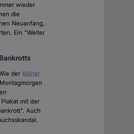
immer wieder
hen die
einen Neuanfang,
en. Ein "Weiter
Bankrotts
 Wie der
Kölner
m Montagmorgen
hen
Plakat mit der
ankrott". Auch
auchsskandal.