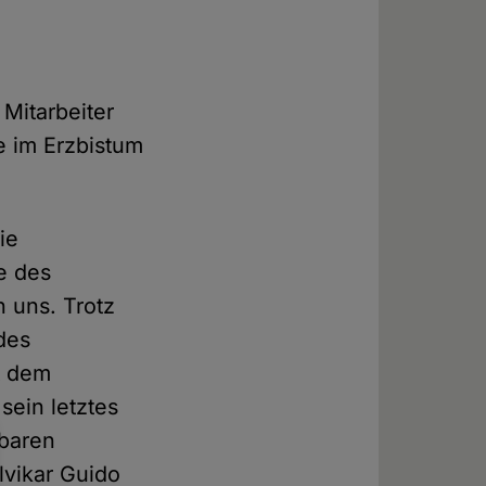
 Mitarbeiter
e im Erzbistum
ie
e des
n uns. Trotz
des
t dem
sein letztes
lbaren
lvikar Guido