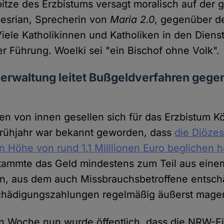
itze des Erzbistums versagt moralisch auf der g
Mesrian, Sprecherin von
Maria 2.0
, gegenüber 
Viele Katholikinnen und Katholiken in den Dien
eser Führung. Woelki sei "ein Bischof ohne Volk
rwaltung leitet Bußgeldverfahren gege
n von innen gesellen sich für das Erzbistum K
Frühjahr war bekannt geworden, dass
die Diöze
in Höhe von rund 1,1 Milllionen Euro beglichen h
tammte das Geld mindestens zum Teil aus eine
, aus dem auch Missbrauchsbetroffene entsch
chädigungszahlungen regelmäßig äußerst mager 
en Woche nun wurde öffentlich, dass die NRW-F