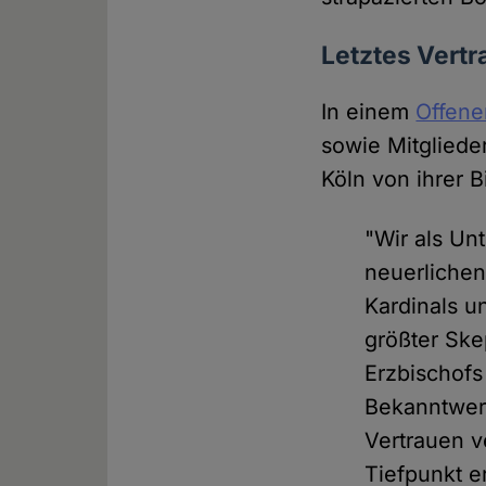
Letztes Vertr
In einem
Offene
sowie Mitgliede
Köln von ihrer B
"Wir als Un
neuerlichen
Kardinals u
größter Ske
Erzbischofs
Bekanntwerd
Vertrauen v
Tiefpunkt e