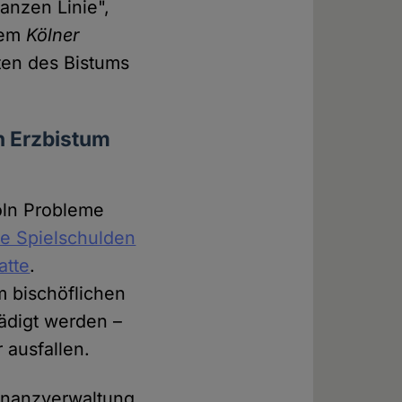
anzen Linie",
dem
Kölner
sten des Bistums
".
n Erzbistum
öln Probleme
se Spielschulden
atte
.
m bischöflichen
ädigt werden –
ausfallen.
inanzverwaltung