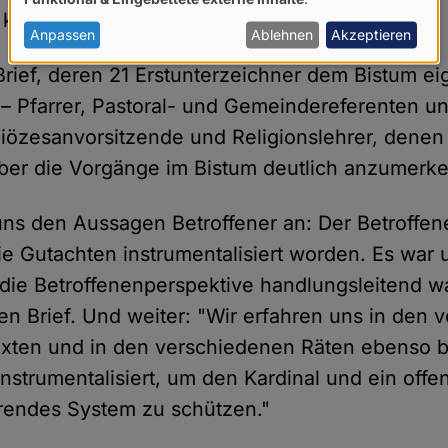
von
keiner Weise bewältigen kann."
personenbezogenen
Anpassen
Ablehnen
Akzeptieren
Daten
Brief, deren 21 Erstunterzeichner dem Bistum ei
und
– Pfarrer, Pastoral- und Gemeindereferenten un
Cookies
Diözesanvorsitzende und Religionslehrer, denen 
ber die Vorgänge im Bistum deutlich anzumerken
uns den Aussagen Betroffener an: Der Betroffenen
e Gutachten instrumentalisiert worden. Es war u
die Betroffenenperspektive handlungsleitend war
en Brief. Und weiter: "Wir erfahren uns in den
xten und in den verschiedenen Räten ebenso b
nstrumentalisiert, um den Kardinal und ein offen
rendes System zu schützen."