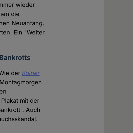
immer wieder
hen die
einen Neuanfang,
en. Ein "Weiter
Bankrotts
 Wie der
Kölner
m Montagmorgen
hen
Plakat mit der
ankrott". Auch
auchsskandal.