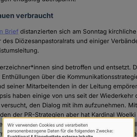
auen verbraucht
n Brief
distanzierten sich am Sonntag kirchliche
r des Diözesanpastoralrats und einiger Verbänd
istumsleitung.
terzeichner*innen sind betroffen und entsetzt. D
 Enthüllungen über die Kommunikationsstrategi
nd seiner Mitarbeitenden in der Leitung empöre
psis haben einige von uns seit der Wiederkehr 
 versucht, den Dialog mit ihm aufzunehmen. Mi
en der PR-Strategien aber hat Kardinal Woelki 
erbraucht. Die Krise hat nun einen nicht vorstel
Wir verwenden Cookies und verarbeiten
Verwendung
personenbezogene Daten für die folgenden Zwecke:
rreicht, die auch die Stellungnahme von Genera
Funktional & Eingebettete externe Inhalte
.