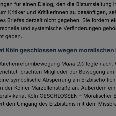
ngen für einen Dialog, den die Bistumsleitung 
um Kritiker und Kritikerinnen zu besänftigen, se
es Briefes derzeit nicht gegeben. Sie fordern 
rsonelle und systemische Veränderungen gehört
cht geben.
iat Köln geschlossen wegen moralischen 
e Kirchenreformbewegung
Maria 2.0
legte nach.
richtet, brachten Mitglieder der Bewegung a
 eine symbolische Absperrung am Erzbischöflic
 in der Kölner Marzellenstraße an. Außerdem ein 
neralvikariat Köln GESCHLOSSEN – Moralischer B
siert den Umgang des Erzbistums mit dem Missbr