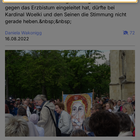
die NRW-Finanzverwaltung ein Bußgeldverfahren
Daten
gegen das Erzbistum eingeleitet hat, dürfte bei
und
Kardinal Woelki und den Seinen die Stimmung nicht
Cookies
gerade heben.&nbsp;&nbsp;
Daniela Wakonigg
72
16.08.2022