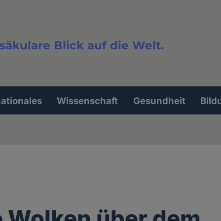
säkulare Blick auf die Welt.
extsuche
nationales
Wissenschaft
Gesundheit
Bild
e Wolken über dem