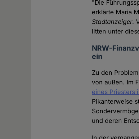
"Die Führungssp
erklärte Maria 
Stadtanzeiger
. 
litten unter di
NRW-Finanzve
ein
Zu den Probleme
von außen. Im 
eines Priesters 
Pikanterweise s
Sondervermögen
und deren Ents
In der vergang