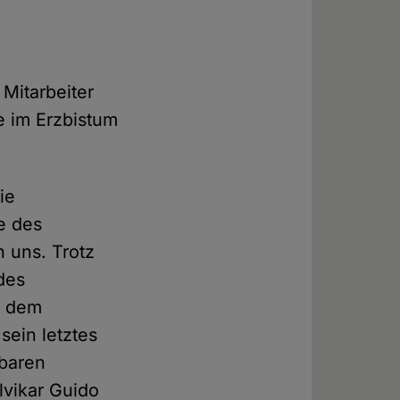
 Mitarbeiter
e im Erzbistum
ie
e des
n uns. Trotz
des
t dem
sein letztes
lbaren
lvikar Guido