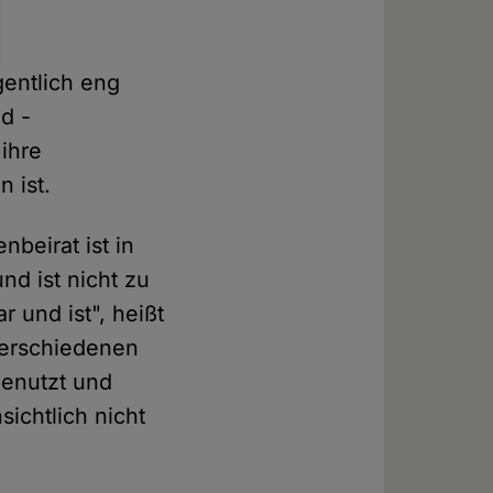
gentlich eng
d -
ihre
 ist.
beirat ist in
nd ist nicht zu
 und ist", heißt
 verschiedenen
enutzt und
sichtlich nicht