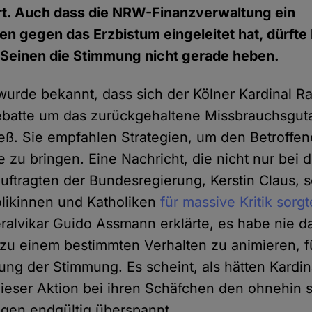
rt. Auch dass die NRW-Finanzverwaltung ein
n gegen das Erzbistum eingeleitet hat, dürfte 
 Seinen die Stimmung nicht gerade heben.
urde bekannt, dass sich der Kölner Kardinal Ra
Debatte um das zurückgehaltene Missbrauchsgu
eß. Sie empfahlen Strategien, um den Betroffene
e zu bringen. Eine Nachricht, die nicht nur bei 
ftragten der Bundesregierung, Kerstin Claus, 
olikinnen und Katholiken
für massive Kritik sorgt
ralvikar Guido Assmann erklärte, es habe nie d
 zu einem bestimmten Verhalten zu animieren, f
ung der Stimmung. Es scheint, als hätten Kardi
dieser Aktion bei ihren Schäfchen den ohnehin 
ogen endgültig überspannt.