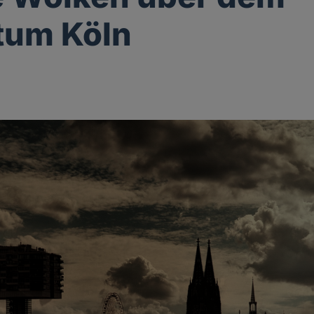
tum Köln
g