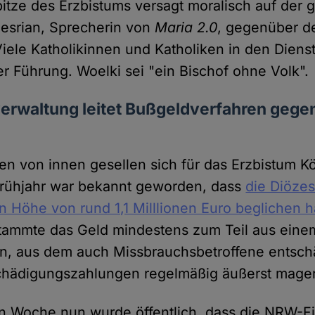
itze des Erzbistums versagt moralisch auf der g
Mesrian, Sprecherin von
Maria 2.0
, gegenüber 
Viele Katholikinnen und Katholiken in den Dien
eser Führung. Woelki sei "ein Bischof ohne Volk
rwaltung leitet Bußgeldverfahren gege
n von innen gesellen sich für das Erzbistum K
Frühjahr war bekannt geworden, dass
die Diöze
in Höhe von rund 1,1 Milllionen Euro beglichen h
tammte das Geld mindestens zum Teil aus eine
, aus dem auch Missbrauchsbetroffene entsch
chädigungszahlungen regelmäßig äußerst mager 
en Woche nun wurde öffentlich, dass die NRW-F