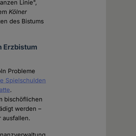
anzen Linie",
dem
Kölner
sten des Bistums
".
n Erzbistum
öln Probleme
se Spielschulden
atte
.
m bischöflichen
ädigt werden –
ausfallen.
inanzverwaltung