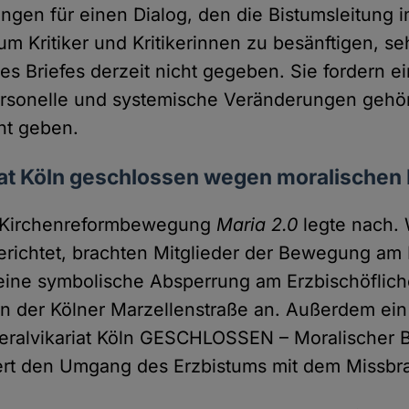
ngen für einen Dialog, den die Bistumsleitung 
um Kritiker und Kritikerinnen zu besänftigen, se
es Briefes derzeit nicht gegeben. Sie fordern 
rsonelle und systemische Veränderungen gehört
cht geben.
iat Köln geschlossen wegen moralischen 
e Kirchenreformbewegung
Maria 2.0
legte nach.
richtet, brachten Mitglieder der Bewegung a
 eine symbolische Absperrung am Erzbischöflic
 in der Kölner Marzellenstraße an. Außerdem ein 
neralvikariat Köln GESCHLOSSEN – Moralischer B
siert den Umgang des Erzbistums mit dem Missbr