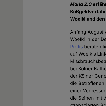
Maria 2.0
erfäh
Bußgeldverfahre
Woelki und den
Anfang August w
Woelki in der 
Profis
beraten li
auf Woelkis Lini
Missbrauchsbeau
bei Kölner Kath
der Kölner Gene
die Betroffenen
einer Verbesser
die Seinen mit 
strapazierten B