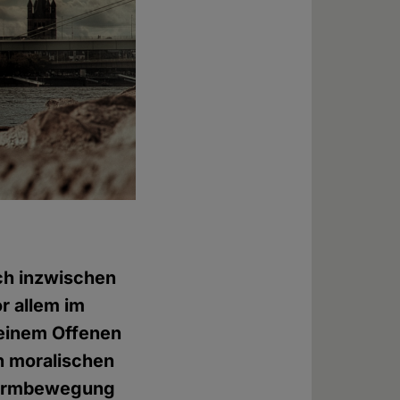
och inzwischen
or allem im
 einem Offenen
n moralischen
eformbewegung