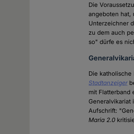
Die Voraussetzu
angeboten hat, 
Unterzeichner d
zu dem auch pe
so" dürfe es ni
Generalvikar
Die katholisch
Stadtanzeiger
be
mit Flatterband
Generalvikariat
Aufschrift: "Ge
Maria 2.0
kriti