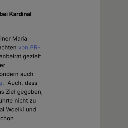
bei Kardinal
iner Maria
tachten
von PR-
nbeirat gezielt
der
sondern auch
e
. Auch, dass
as Ziel gegeben,
ührte nicht zu
nal Woelki und
schon