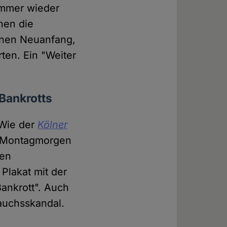
immer wieder
hen die
einen Neuanfang,
en. Ein "Weiter
Bankrotts
 Wie der
Kölner
m Montagmorgen
hen
Plakat mit der
ankrott". Auch
auchsskandal.