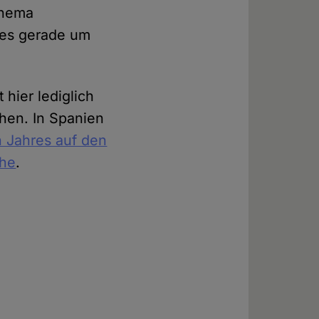
Thema
 es gerade um
hier lediglich
en. In Spanien
n Jahres auf den
che
.