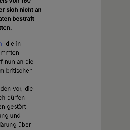
eis von 150
r sich nicht an
aten bestraft
tten.
n
, die in
timmten
f nun an die
em britischen
en vor, die
ch dürfen
n gestört
ung und
lärung über