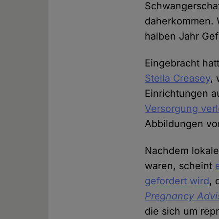
Schwangerschaft
daherkommen. W
halben Jahr Gef
Eingebracht ha
Stella Creasey
,
Einrichtungen 
Versorgung verl
Abbildungen von
Nachdem lokale
waren, scheint
gefordert wird
,
Pregnancy Advi
die sich um rep