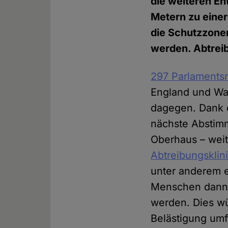
die weiteren E
Metern zu einer
die Schutzzonen 
werden. Abtrei
297 Parlamentsm
England und Wa
dagegen. Dank d
nächste Abstim
Oberhaus – weit
Abtreibungskli
unter anderem e
Menschen dann 
werden. Dies w
Belästigung umf