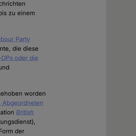
chrichten
bis zu einem
abour Party
nte, die diese
t-OPs oder die
 und
fgehoben worden
on Abgeordneten
sation
British
tungsdienst),
 Form der