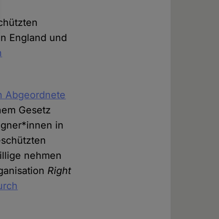
chützten
 in England und
n
ch Abgeordnete
inem Gesetz
gner*innen in
eschützten
illige nehmen
ganisation
Right
urch