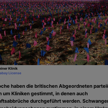
iner Klinik
xabay License
he haben die britischen Abgeordneten partei
n um Kliniken gestimmt, in denen auch
ftsabbrüche durchgeführt werden. Schwanger