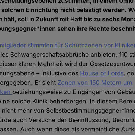
ntscheidungsebenen zustimmen, in einem Umkr
 solchen Einrichtung nicht belästigt werden. We
hält, soll in Zukunft mit Haft bis zu sechs Mon
bungsgegner*innen sehen ihre Rechte beschni
itglieder stimmten für Schutzzonen vor Klinike
les Schwangerschaftsabbrüche anbieten, 110 s
ieser klaren Mehrheit wird der Gesetzesentwur
mungsebene – inklusive des
House of Lords
, d
ergegeben. Er sieht
Zonen von 150 Metern um
niken
beziehungsweise zu Eingängen von Gebäud
ine solche Klinik beherbergen. In diesem Berei
nicht mehr von Selbstbestimmungsgegner*inne
ürde auch Versuche der Beeinflussung, Bedroh
assen. Auch wenn diese als vermeintliche Aufk