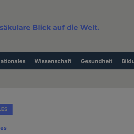
säkulare Blick auf die Welt.
extsuche
nationales
Wissenschaft
Gesundheit
Bild
LES
les