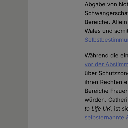
Abgabe von Not
Schwangerschaf
Bereiche. Allei
Wales und somi
Selbstbestimmu
Während die ein
vor der Abstimm
über Schutzzon
ihren Rechten e
Bereiche Frauen
würden. Catheri
to Life UK
, ist s
selbsternannte