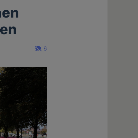
nen
ken
6