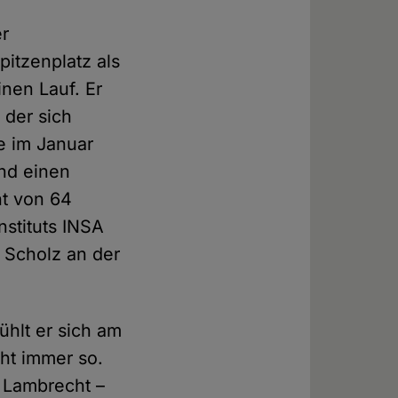
er
itzenplatz als
inen Lauf. Er
 der sich
e im Januar
and einen
ht von 64
stituts INSA
e Scholz an der
ühlt er sich am
cht immer so.
 Lambrecht –