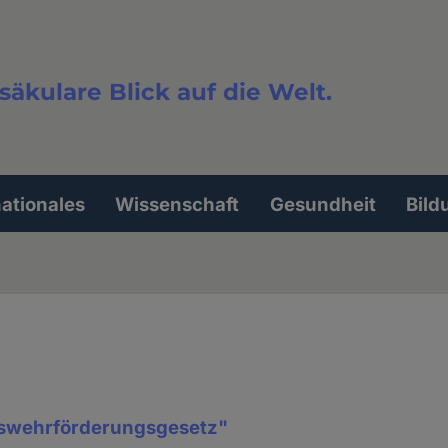
säkulare Blick auf die Welt.
extsuche
nationales
Wissenschaft
Gesundheit
Bild
swehrförderungsgesetz"