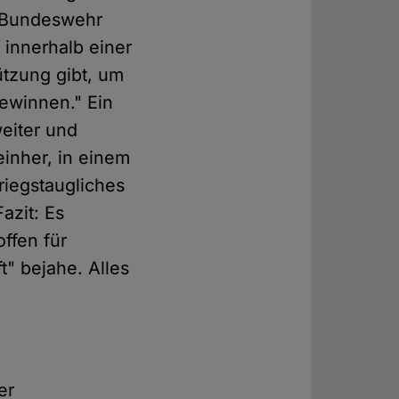
 Bundeswehr
 innerhalb einer
ützung gibt, um
ewinnen." Ein
weiter und
 einher, in einem
riegstaugliches
azit: Es
ffen für
t" bejahe. Alles
er