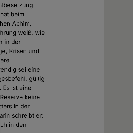
Fehlbesetzung.
 hat beim
chen Achim,
ahrung weiß, wie
h in der
ege, Krisen und
sere
endig sei eine
esbefehl, gültig
 Es ist eine
e Reserve keine
ters in der
arin schreibt er:
ich in den