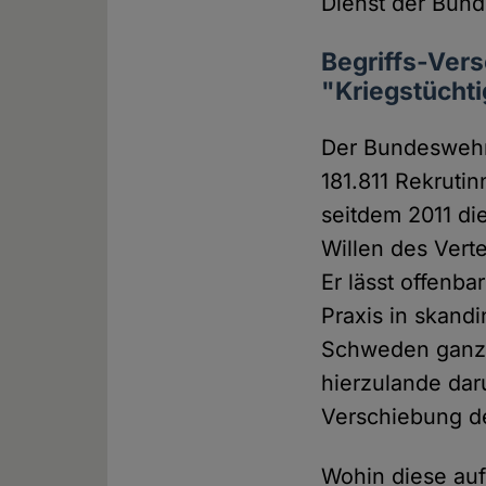
Dienst der Bund
Begriffs-Vers
"Kriegstüchti
Der Bundeswehr
181.811 Rekruti
seitdem 2011 di
Willen des Vert
Er lässt offenba
Praxis in skand
Schweden ganze
hierzulande dar
Verschiebung de
Wohin diese auf