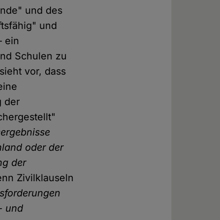
ende" und des
tsfähig" und
 ein
nd Schulen zu
sieht vor, dass
eine
 der
hergestellt"
sergebnisse
hland oder der
ng der
enn Zivilklauseln
usforderungen
- und