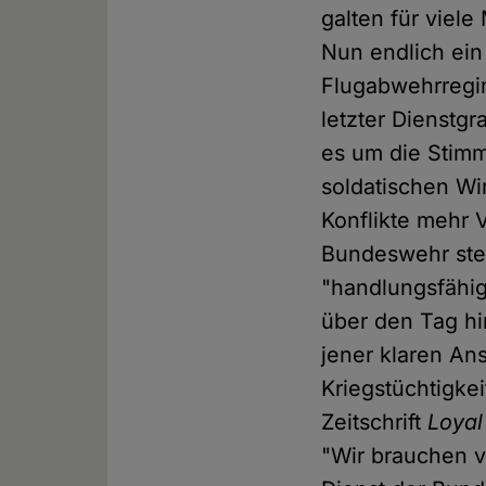
galten für viele
Nun endlich ein
Flugabwehrregi
letzter Dienstg
es um die Stimmu
soldatischen Wir
Konflikte mehr 
Bundeswehr steh
"handlungsfähig
über den Tag hi
jener klaren Ans
Kriegstüchtigkei
Zeitschrift
Loya
"Wir brauchen v