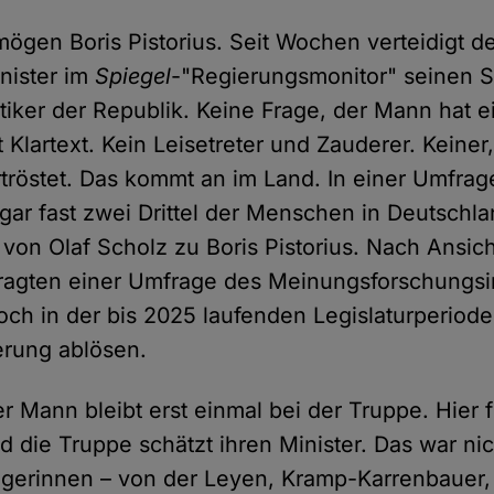
ögen Boris Pistorius. Seit Wochen verteidigt d
nister im
Spiegel
-"Regierungsmonitor" seinen Sp
itiker der Republik. Keine Frage, der Mann hat e
t Klartext. Kein Leisetreter und Zauderer. Keiner,
tröstet. Das kommt an im Land. In einer Umfrag
gar fast zwei Drittel der Menschen in Deutschl
von Olaf Scholz zu Boris Pistorius. Nach Ansic
ragten einer Umfrage des Meinungsforschungsin
noch in der bis 2025 laufenden Legislaturperiod
erung ablösen.
 Mann bleibt erst einmal bei der Truppe. Hier f
d die Truppe schätzt ihren Minister. Das war ni
ngerinnen – von der Leyen, Kramp-Karrenbauer,