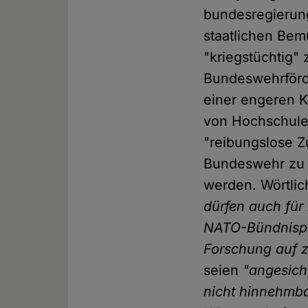
bundesregierung
staatlichen Bem
"kriegstüchtig
Bundeswehrförd
einer engeren K
von Hochschulen
"reibungslose 
Bundeswehr zu 
werden. Wörtlic
dürfen auch für
NATO-Bündnispa
Forschung auf zi
seien
"angesich
nicht hinnehmb