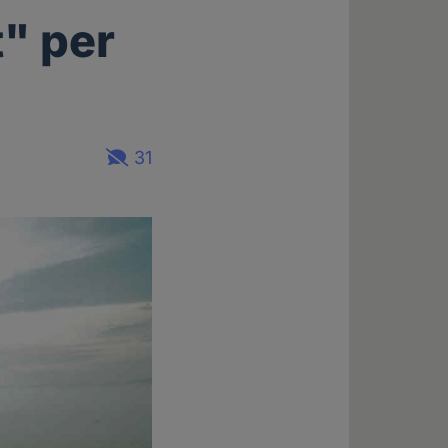
" per
31