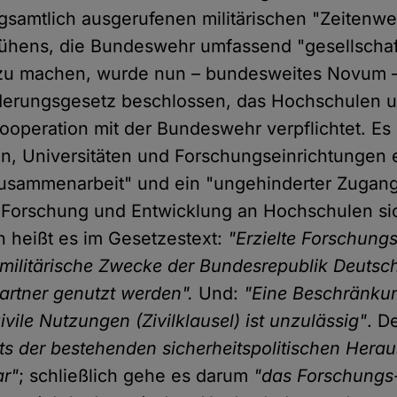
samtlich ausgerufenen militärischen "Zeitenw
ühens, die Bundeswehr umfassend "gesellschaf
" zu machen, wurde nun – bundesweites Novum –
erungsgesetz beschlossen, das Hochschulen u
ooperation mit der Bundeswehr verpflichtet. Es 
, Universitäten und Forschungseinrichtungen 
Zusammenarbeit" und ein "ungehinderter Zugang
Forschung und Entwicklung an Hochschulen sic
h heißt es im Gesetzestext:
"Erzielte Forschung
 militärische Zwecke der Bundesrepublik Deutsc
rtner genutzt werden".
Und:
"Eine Beschränku
vile Nutzungen (Zivilklausel) ist unzulässig"
. D
ts der bestehenden sicherheitspolitischen Hera
ar"
; schließlich gehe es darum
"das Forschungs