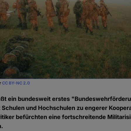
kr
CC BY-NC 2.0
eßt ein bundesweit erstes "Bundeswehrförder
t Schulen und Hochschulen zu engerer Koopera
tiker befürchten eine fortschreitende Militaris
h.