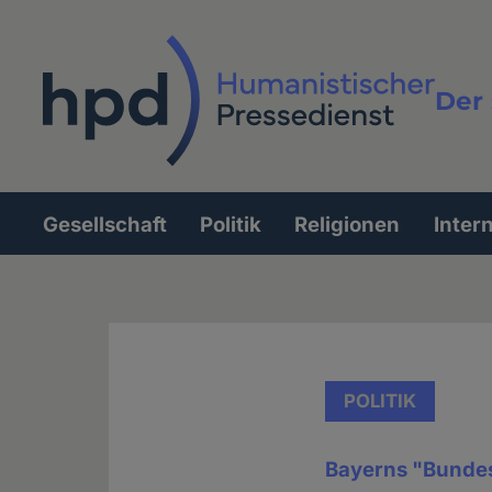
Direkt
zum
Inhalt
Der 
Vollt
Gesellschaft
Politik
Religionen
Inter
Hauptnavigation
POLITIK
Bayerns "Bunde