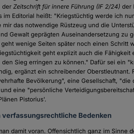
in der
Zeitschrift für innere Führung (IF 2/24)
der
im Editorial heißt: "Kriegstüchtig werde ich nur
ie mir das notwendige Rüstzeug und die Unterst
und Gewalt geprägten Auseinandersetzung zu g
 geht wenige Seiten später noch einen Schritt 
riegstüchtigkeit geht explizit auch die Fähigkeit
 den Sieg erringen zu können." Dafür sei ein "k
dig, ergänzt ein schreibender Oberstleutnant. F
ehrhafte Bevölkerung", eine Gesellschaft, "die o
 und eine "persönliche Verteidigungsbereitschaf
länen Pistorius'.
en verfassungsrechtliche Bedenken
man damit voran. Offensichtlich ganz im Sinne d