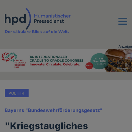
Direkt
zum
Inhalt
Menu
Der säkulare Blick auf die Welt.
Anzeige
Advertising
vor
Inhalt
POLITIK
Bayerns "Bundeswehrförderungsgesetz"
"Kriegstaugliches