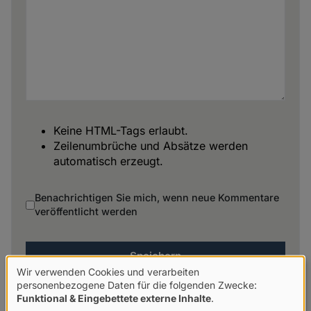
Keine HTML-Tags erlaubt.
Zeilenumbrüche und Absätze werden
automatisch erzeugt.
Benachrichtigen Sie mich, wenn neue Kommentare
veröffentlicht werden
Wir verwenden Cookies und verarbeiten
Verwendung
personenbezogene Daten für die folgenden Zwecke:
Funktional & Eingebettete externe Inhalte
.
von