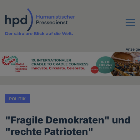
Direkt
zum
Inhalt
Menu
Der säkulare Blick auf die Welt.
Anzeige
Advertising
vor
Inhalt
POLITIK
"Fragile Demokraten" und
"rechte Patrioten"