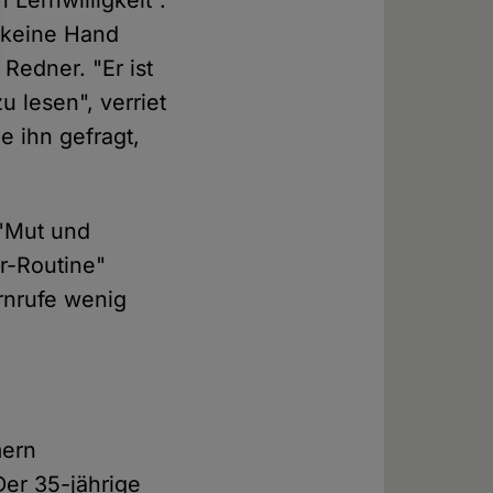
Lernwilligkeit".
e keine Hand
Redner. "Er ist
 lesen", verriet
e ihn gefragt,
 "Mut und
er-Routine"
rnrufe wenig
mern
Der 35-jährige