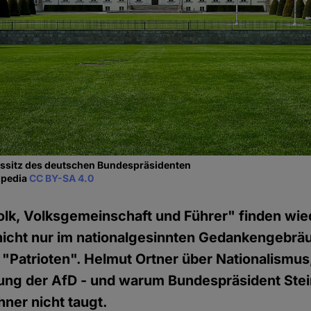
tssitz des deutschen Bundespräsidenten
ipedia
CC BY-SA 4.0
olk, Volksgemeinschaft und Führer" finden wie
icht nur im nationalgesinnten Gedankengebrä
"Patrioten". Helmut Ortner über Nationalismus,
ung der AfD - und warum Bundespräsident Stei
ner nicht taugt.