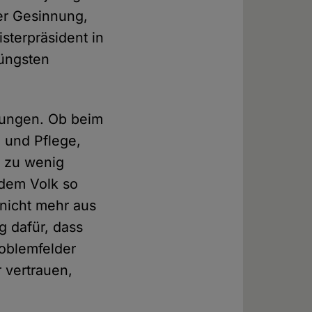
her Gesinnung,
isterpräsident in
jüngsten
ssungen. Ob beim
e und Pflege,
, zu wenig
k dem Volk so
 nicht mehr aus
g dafür, dass
oblemfelder
 vertrauen,