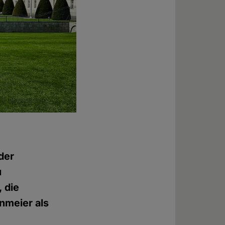
der
u
 die
nmeier als