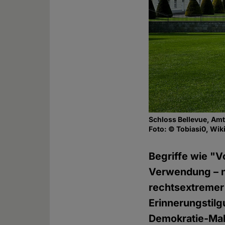
Schloss Bellevue, Am
Foto: © Tobiasi0, Wik
Begriffe wie "V
Verwendung – n
rechtsextremer 
Erinnerungstilg
Demokratie-Mah