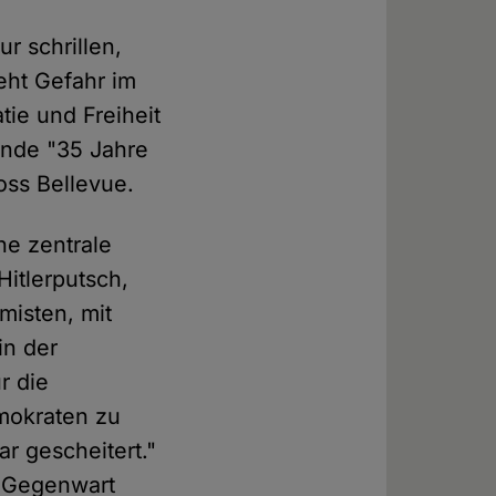
r schrillen,
eht Gefahr im
ie und Freiheit
tunde "35 Jahre
oss Bellevue.
ne zentrale
Hitlerputsch,
misten, mit
in der
r die
mokraten zu
r gescheitert."
e Gegenwart