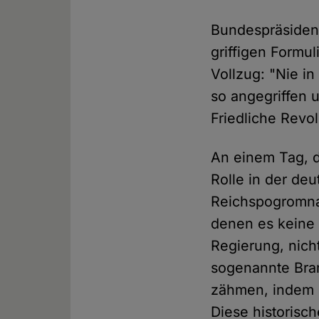
Bundespräsident 
griffigen Formu
Vollzug: "Nie i
so angegriffen 
Friedliche Revo
An einem Tag, d
Rolle in der de
Reichspogromnac
denen es keine 
Regierung, nicht
sogenannte Bra
zähmen, indem m
Diese historisc