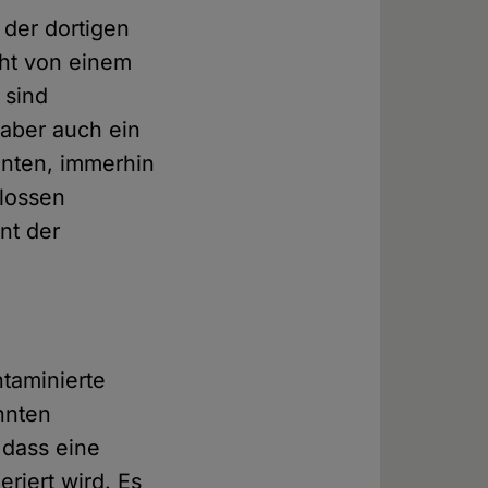
der dortigen
cht von einem
 sind
 aber auch ein
nnten, immerhin
hlossen
nt der
ntaminierte
nnten
 dass eine
riert wird. Es