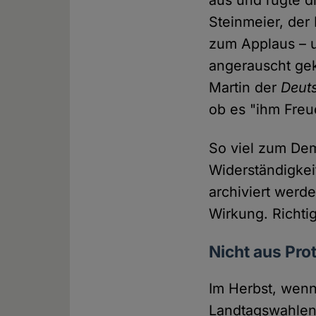
aus und rügte d
Steinmeier, der
zum Applaus – un
angerauscht gek
Martin der
Deut
ob es "ihm Freu
So viel zum Dem
Widerständigkeit
archiviert werd
Wirkung. Richti
Nicht aus Pr
Im Herbst, wen
Landtagswahlen 