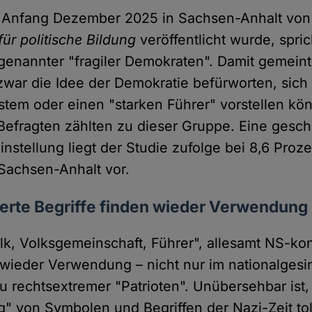
e Anfang Dezember 2025 in Sachsen-Anhalt von 
ür politische Bildung
veröffentlicht wurde, spri
genannter "fragiler Demokraten". Damit gemeint
war die Idee der Demokratie befürworten, sich
stem oder einen "starken Führer" vorstellen kö
Befragten zählten zu dieser Gruppe. Eine gesc
nstellung liegt der Studie zufolge bei 8,6 Proze
Sachsen-Anhalt vor.
erte Begriffe finden wieder Verwendung
olk, Volksgemeinschaft, Führer", allesamt NS-ko
n wieder Verwendung – nicht nur im nationalgesi
rechtsextremer "Patrioten". Unübersehbar ist,
g" von Symbolen und Begriffen der Nazi-Zeit tole