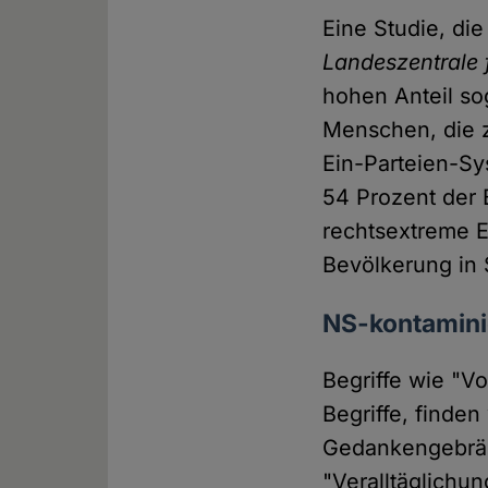
Eine Studie, di
Landeszentrale f
hohen Anteil so
Menschen, die z
Ein-Parteien-Sy
54 Prozent der 
rechtsextreme Ei
Bevölkerung in 
NS-kontamini
Begriffe wie "V
Begriffe, finde
Gedankengebräu 
"Veralltäglichun