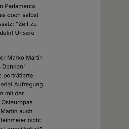
en Parlaments
ss doch selbst
satz: "Zeit zu
ndeln! Unsere
ler Marko Martin
es Denken"
 porträtierte,
lerlei Aufregung
n mit der
d Osteuropas
 Martin auch
teinmeier nicht