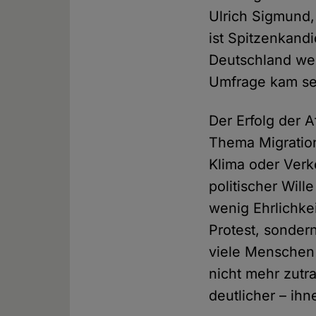
Ulrich Sigmund,
ist Spitzenkandi
Deutschland wer
Umfrage kam sei
Der Erfolg der 
Thema Migration
Klima oder Verk
politischer Will
wenig Ehrlichke
Protest, sonder
viele Menschen 
nicht mehr zutr
deutlicher – ihn