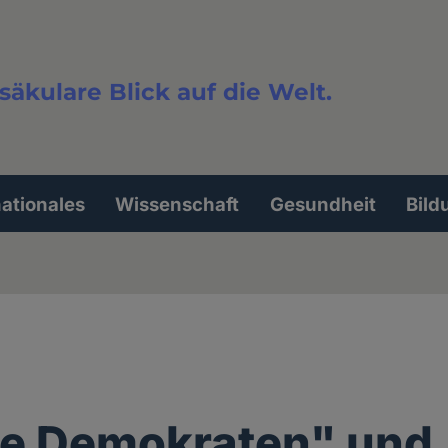
säkulare Blick auf die Welt.
extsuche
nationales
Wissenschaft
Gesundheit
Bild
le Demokraten" und