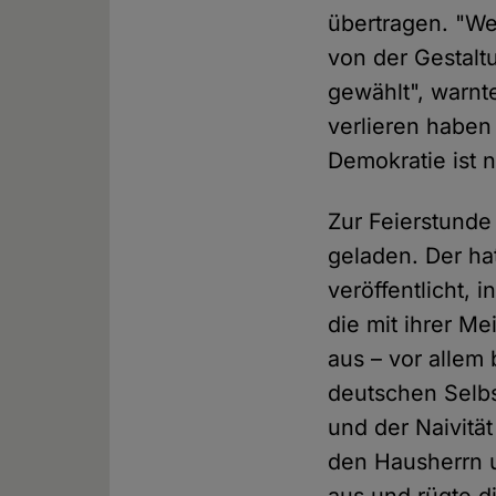
übertragen. "We
von der Gestalt
gewählt", warnte
verlieren haben
Demokratie ist n
Zur Feierstunde
geladen. Der ha
veröffentlicht, i
die mit ihrer Me
aus – vor allem 
deutschen Selbs
und der Naivitä
den Hausherrn u