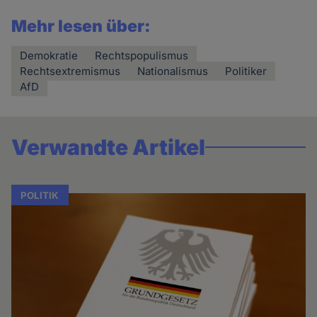
Mehr lesen über:
Demokratie
Rechtspopulismus
Rechtsextremismus
Nationalismus
Politiker
AfD
Verwandte Artikel
POLITIK