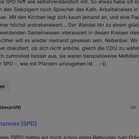
ie SPD hilft wie selbstverständlich mit. So etwas habe ich b
in den Siebzigern noch Sprecher des Kath. Arbeitskreises i
 war. Mit den Kirchen legt sich kaum jemand an, und eine Pap
mmer höchst erstrebenswert... Der Wandel hin zu einem glüc
 werdenden Gemeinwesen interessiert in diesen Kreisen ni
achher will es wieder niemand gewesen sein. Nebenbei: Wir
er diskutiert, ob sich nicht anböte, gleich die CDU zu wähl
ch zumindest besser aus, sie waren beispielsweise Meßdien
 SPD -, wie mit Pfarrern umzugehen ist... ;-))
en
überprüft)
Mi.
ohannes (SPD)
nes (SPD) hatten wir doch schon einen Betbruder zum Präsi