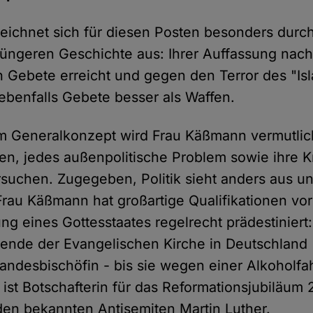
ichnet sich für diesen Posten besonders durch
jüngeren Geschichte aus: Ihrer Auffassung nach
 Gebete erreicht und gegen den Terror des "Is
 ebenfalls Gebete besser als Waffen.
m Generalkonzept wird Frau Käßmann vermutlic
en, jedes außenpolitische Problem sowie ihre Kr
uchen. Zugegeben, Politik sieht anders aus un
rau Käßmann hat großartige Qualifikationen vo
ung eines Gottesstaates regelrecht prädestiniert
zende der Evangelischen Kirche in Deutschland
ndesbischöfin - bis sie wegen einer Alkoholfah
ist Botschafterin für das Reformationsjubiläum 
 den bekannten Antisemiten Martin Luther.