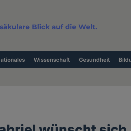
säkulare Blick auf die Welt.
extsuche
nationales
Wissenschaft
Gesundheit
Bild
briel wünscht sich