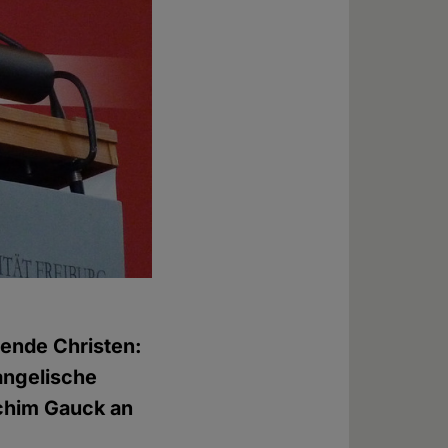
nende Christen:
angelische
chim Gauck an