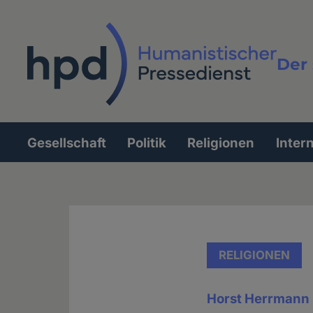
Direkt
zum
Inhalt
Der 
Vollt
Gesellschaft
Politik
Religionen
Inter
Hauptnavigation
RELIGIONEN
Horst Herrmann