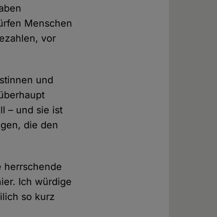
haben
Dürfen Menschen
ezahlen, vor
istinnen und
 überhaupt
l – und sie ist
ugen, die den
e herrschende
ier. Ich würdige
lich so kurz