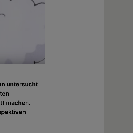
en untersucht
sten
ott machen.
spektiven