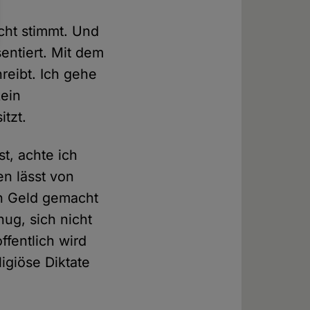
cht stimmt. Und
sentiert. Mit dem
reibt. Ich gehe
kein
itzt.
st, achte ich
en lässt von
en Geld gemacht
ug, sich nicht
ffentlich wird
igiöse Diktate