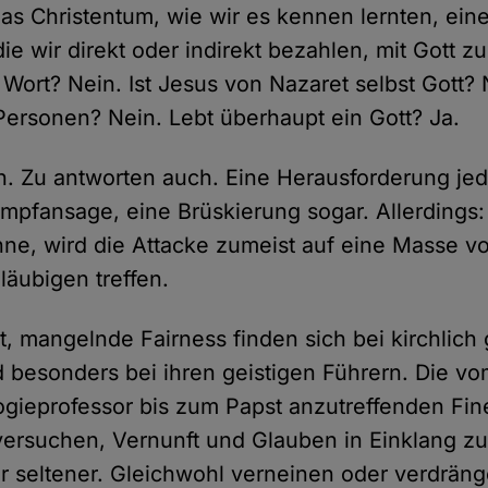
das Christentum, wie wir es kennen lernten, ein
die wir direkt oder indirekt bezahlen, mit Gott zu
 Wort? Nein. Ist Jesus von Nazaret selbst Gott? N
 Personen? Nein. Lebt überhaupt ein Gott? Ja.
. Zu antworten auch. Eine Herausforderung jede
pfansage, eine Brüskierung sogar. Allerdings:
nne, wird die Attacke zumeist auf eine Masse v
läubigen treffen.
, mangelnde Fairness finden sich bei kirchlic
besonders bei ihren geistigen Führern. Die vo
gieprofessor bis zum Papst anzutreffenden Fin
ersuchen, Vernunft und Glauben in Einklang zu
 seltener. Gleichwohl verneinen oder verdräng