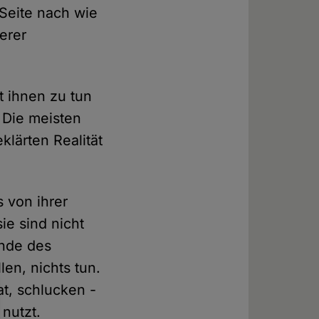
 Seite nach wie
erer
t ihnen zu tun
 Die meisten
lärten Realität
 von ihrer
ie sind nicht
Ende des
en, nichts tun.
t, schlucken -
 nutzt.