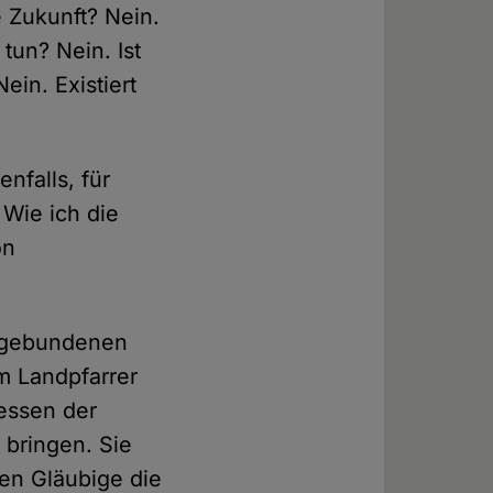
e Zukunft? Nein.
 tun? Nein. Ist
ein. Existiert
nfalls, für
 Wie ich die
on
h gebundenen
m Landpfarrer
essen der
 bringen. Sie
en Gläubige die