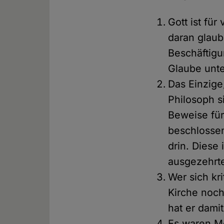
Gott ist für
daran glau
Beschäftigu
Glaube unte
Das Einzige
Philosoph s
Beweise für
beschlossen
drin. Diese
ausgezehrten
Wer sich kr
Kirche noch
hat er dami
Es waren Me