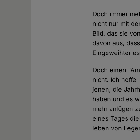
Doch immer mehr
nicht nur mit de
Bild, das sie v
davon aus, dass
Eingeweihter es 
Doch einen "Amts
nicht. Ich hoffe
jenen, die Jahr
haben und es we
mehr anlügen zu 
eines Tages die
leben von Lege