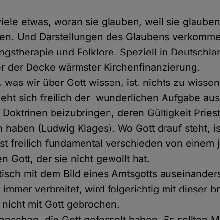
 viele etwas, woran sie glauben, weil sie glauben
ben. Und Darstellungen des Glaubens verkomm
ngstherapie und Folklore. Speziell in Deutschlan
r der Decke wärmster Kirchenfinanzierung.
, was wir über Gott wissen, ist, nichts zu wisse
ieht sich freilich der wunderlichen Aufgabe aus
 Doktrinen beizubringen, deren Gültigkeit Priest
 haben (Ludwig Klages). Wo Gott drauf steht, is
 ist freilich fundamental verschieden von einem 
 Gott, der sie nicht gewollt hat.
itisch mit dem Bild eines Amtsgotts auseinanders
 immer verbreitet, wird folgerichtig mit dieser 
t nicht mit Gott gebrochen.
nschen, die Gott gefesselt haben. Es sollten 