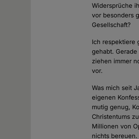
Widersprüche ih
vor besonders 
Gesellschaft?
Ich respektiere
gehabt. Gerade 
ziehen immer no
vor.
Was mich seit J
eigenen Konfess
mutig genug, K
Christentums zu
Millionen von O
nichts bereuen. 