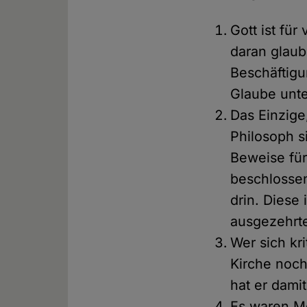
Gott ist für
daran glau
Beschäftigu
Glaube unte
Das Einzige
Philosoph s
Beweise für
beschlossen
drin. Diese
ausgezehrten
Wer sich kr
Kirche noch
hat er dami
Es waren Me