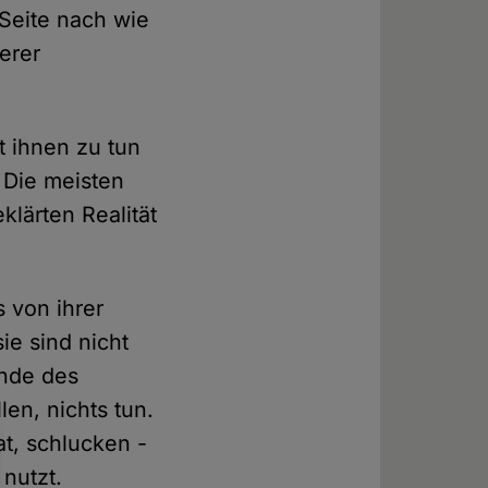
 Seite nach wie
erer
t ihnen zu tun
 Die meisten
lärten Realität
 von ihrer
ie sind nicht
Ende des
en, nichts tun.
t, schlucken -
 nutzt.