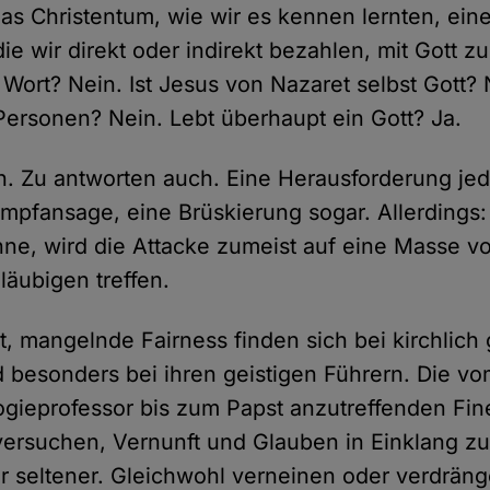
das Christentum, wie wir es kennen lernten, ein
die wir direkt oder indirekt bezahlen, mit Gott zu
 Wort? Nein. Ist Jesus von Nazaret selbst Gott? N
 Personen? Nein. Lebt überhaupt ein Gott? Ja.
. Zu antworten auch. Eine Herausforderung jede
pfansage, eine Brüskierung sogar. Allerdings:
nne, wird die Attacke zumeist auf eine Masse v
läubigen treffen.
, mangelnde Fairness finden sich bei kirchlic
besonders bei ihren geistigen Führern. Die vo
gieprofessor bis zum Papst anzutreffenden Fin
ersuchen, Vernunft und Glauben in Einklang zu
 seltener. Gleichwohl verneinen oder verdräng