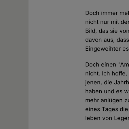
Doch immer mehr
nicht nur mit de
Bild, das sie v
davon aus, dass
Eingeweihter es 
Doch einen "Amts
nicht. Ich hoffe
jenen, die Jahr
haben und es we
mehr anlügen zu 
eines Tages die
leben von Lege