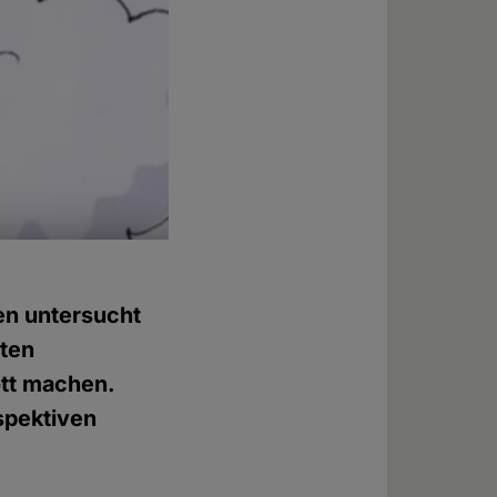
en untersucht
sten
ott machen.
spektiven