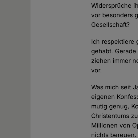
Widersprüche ih
vor besonders 
Gesellschaft?
Ich respektiere
gehabt. Gerade 
ziehen immer no
vor.
Was mich seit J
eigenen Konfess
mutig genug, K
Christentums zu
Millionen von O
nichts bereuen. 