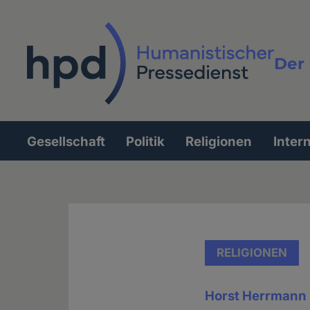
Direkt
zum
Inhalt
Der 
Vollt
Gesellschaft
Politik
Religionen
Inter
Hauptnavigation
RELIGIONEN
Horst Herrmann