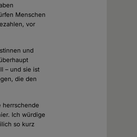
haben
Dürfen Menschen
ezahlen, vor
istinnen und
 überhaupt
l – und sie ist
ugen, die den
e herrschende
ier. Ich würdige
lich so kurz