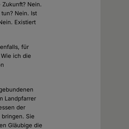
e Zukunft? Nein.
 tun? Nein. Ist
ein. Existiert
nfalls, für
 Wie ich die
on
h gebundenen
m Landpfarrer
essen der
 bringen. Sie
en Gläubige die