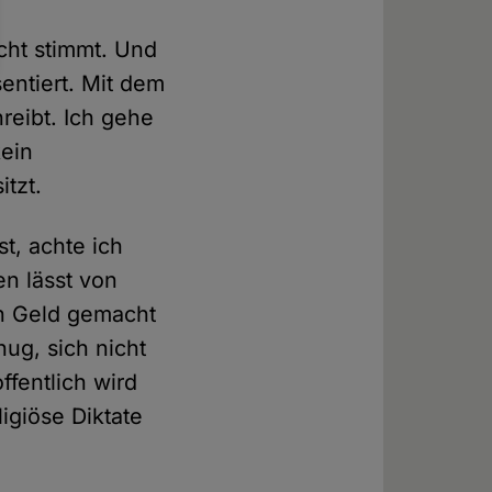
cht stimmt. Und
sentiert. Mit dem
reibt. Ich gehe
kein
itzt.
st, achte ich
en lässt von
en Geld gemacht
ug, sich nicht
ffentlich wird
igiöse Diktate