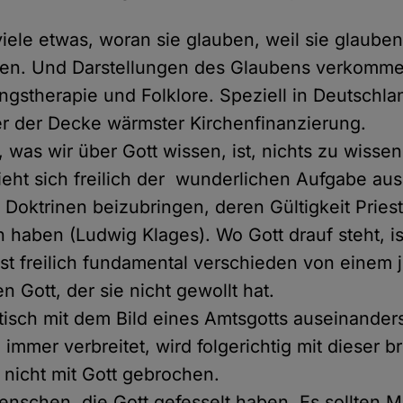
 viele etwas, woran sie glauben, weil sie glauben
ben. Und Darstellungen des Glaubens verkomm
ngstherapie und Folklore. Speziell in Deutschlan
r der Decke wärmster Kirchenfinanzierung.
, was wir über Gott wissen, ist, nichts zu wisse
ieht sich freilich der wunderlichen Aufgabe aus
 Doktrinen beizubringen, deren Gültigkeit Priest
 haben (Ludwig Klages). Wo Gott drauf steht, is
 ist freilich fundamental verschieden von einem 
 Gott, der sie nicht gewollt hat.
itisch mit dem Bild eines Amtsgotts auseinanders
 immer verbreitet, wird folgerichtig mit dieser 
t nicht mit Gott gebrochen.
nschen, die Gott gefesselt haben. Es sollten 