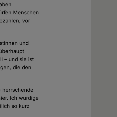
haben
Dürfen Menschen
ezahlen, vor
istinnen und
 überhaupt
l – und sie ist
ugen, die den
e herrschende
ier. Ich würdige
lich so kurz