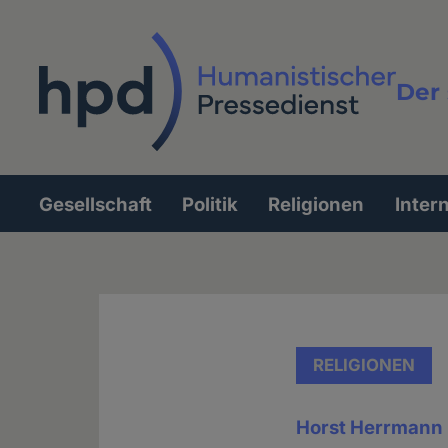
Direkt
zum
Inhalt
Der 
Vollt
Gesellschaft
Politik
Religionen
Inter
Hauptnavigation
RELIGIONEN
Horst Herrmann