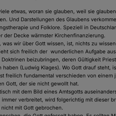
 viele etwas, woran sie glauben, weil sie glauben
ben. Und Darstellungen des Glaubens verkomm
ngstherapie und Folklore. Speziell in Deutschlan
r der Decke wärmster Kirchenfinanzierung.
, was wir über Gott wissen, ist, nichts zu wisse
ieht sich freilich der wunderlichen Aufgabe aus
 Doktrinen beizubringen, deren Gültigkeit Priest
 haben (Ludwig Klages). Wo Gott drauf steht, is
 ist freilich fundamental verschieden von einem 
 Gott, der sie nicht gewollt hat.
itisch mit dem Bild eines Amtsgotts auseinanders
 immer verbreitet, wird folgerichtig mit dieser 
t nicht mit Gott gebrochen.
nschen, die Gott gefesselt haben. Es sollten 