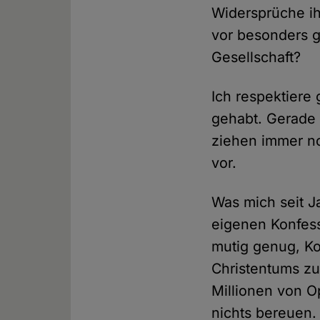
Widersprüche ih
vor besonders 
Gesellschaft?
Ich respektiere
gehabt. Gerade 
ziehen immer no
vor.
Was mich seit J
eigenen Konfess
mutig genug, K
Christentums zu
Millionen von O
nichts bereuen. 