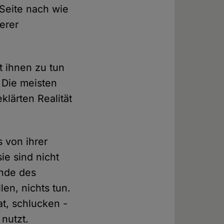
 Seite nach wie
erer
t ihnen zu tun
 Die meisten
lärten Realität
 von ihrer
ie sind nicht
Ende des
en, nichts tun.
t, schlucken -
 nutzt.