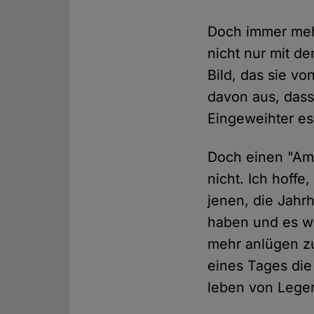
Doch immer mehr
nicht nur mit de
Bild, das sie v
davon aus, dass
Eingeweihter es 
Doch einen "Amts
nicht. Ich hoffe
jenen, die Jahr
haben und es we
mehr anlügen zu 
eines Tages die
leben von Lege