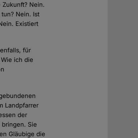
e Zukunft? Nein.
 tun? Nein. Ist
ein. Existiert
nfalls, für
 Wie ich die
on
h gebundenen
m Landpfarrer
essen der
 bringen. Sie
en Gläubige die