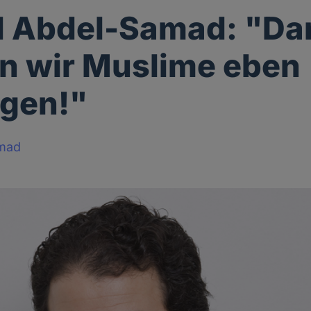
 Abdel-Samad: "Da
n wir Muslime eben
igen!"
mad