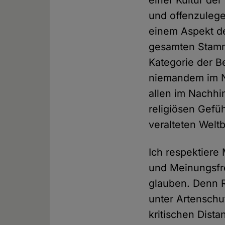
einer Kultur de
und offenzulege
einem Aspekt de
gesamten Stamm
Kategorie der B
niemandem im N
allen im Nachhi
religiösen Gefü
veralteten Weltb
Ich respektiere
und Meinungsfrei
glauben. Denn R
unter Artenschu
kritischen Dist