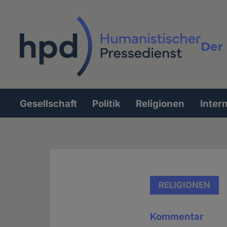
Direkt
zum
Inhalt
Der 
Vollt
Gesellschaft
Politik
Religionen
Inter
Hauptnavigation
RELIGIONEN
Kommentar