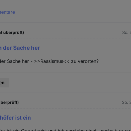
mentare
t überprüft)
So. 
on der Sache her
 der Sache her - >>Rassismus<< zu verorten?
en
überprüft)
So. 
öfer ist ein
r ist ein Opportunist und ich verstehe nicht, weshalb er so