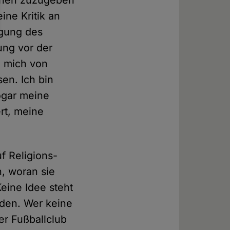
ächen zuzugeben
ne Kritik an
igung des
ung vor der
e mich von
en. Ich bin
ogar meine
rt, meine
f Religions-
n, woran sie
eine Idee steht
rden. Wer keine
er Fußballclub