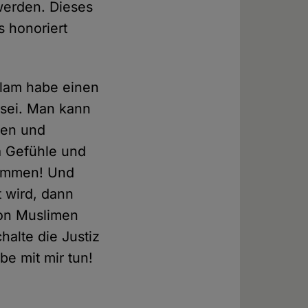
 werden. Dieses
 honoriert
slam habe einen
sei. Man kann
ren und
 Gefühle und
enommen! Und
t wird, dann
von Muslimen
halte die Justiz
be mit mir tun!