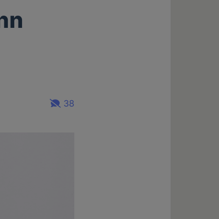
nn
38