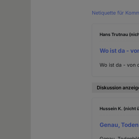
Netiquette für Kom
Hans Trutnau (nich
Wo ist da - v
Wo ist da - von
Diskussion anzeig
Hussein K. (nicht 
Genau, Todenh
Genau, Todenhöfe