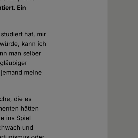
iert. Ein
tudiert hat, mir
n würde, kann ich
enn man selber
 gläubiger
nn jemand meine
che, die es
menten hätten
e ins Spiel
schwach und
ortunismus oder