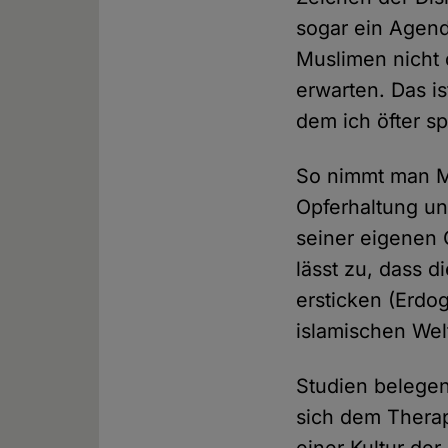
sogar ein Agend
Muslimen nicht 
erwarten. Das i
dem ich öfter s
So nimmt man Mu
Opferhaltung un
seiner eigenen 
lässt zu, dass 
ersticken (Erdo
islamischen Wel
Studien belegen
sich dem Therap