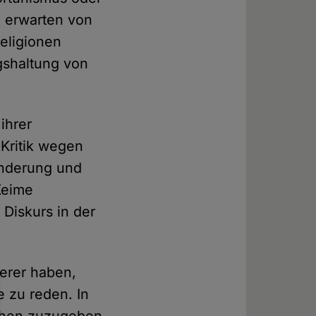
n erwarten von
eligionen
gshaltung von
ihrer
 Kritik wegen
änderung und
Keime
 Diskurs in der
erer haben,
 zu reden. In