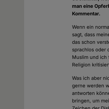
man eine Opferh
Kommentar.
Wenn ein normale
sagt, dass meine
das schon verst
sprachlos oder 
Muslim und ich 
Religion kritisie
Was ich aber ni
gerne werden wo
antworten könne
bringen, um mei
Zeichen der Dis