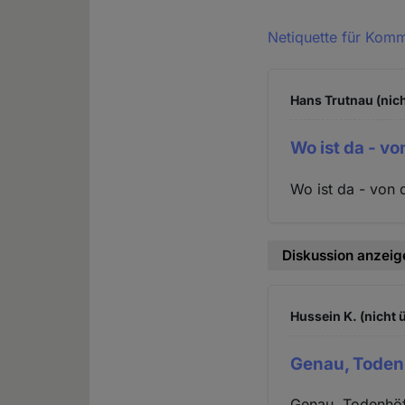
Netiquette für Kom
Hans Trutnau (nich
Wo ist da - v
Wo ist da - von
Diskussion anzeig
Hussein K. (nicht 
Genau, Todenh
Genau, Todenhöfe