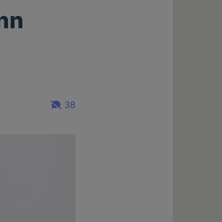
nn
38