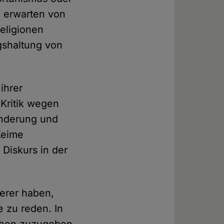
n erwarten von
eligionen
gshaltung von
ihrer
 Kritik wegen
änderung und
Keime
 Diskurs in der
erer haben,
 zu reden. In