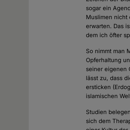
sogar ein Agend
Muslimen nicht 
erwarten. Das i
dem ich öfter s
So nimmt man Mu
Opferhaltung un
seiner eigenen 
lässt zu, dass 
ersticken (Erdo
islamischen Wel
Studien belegen
sich dem Therap