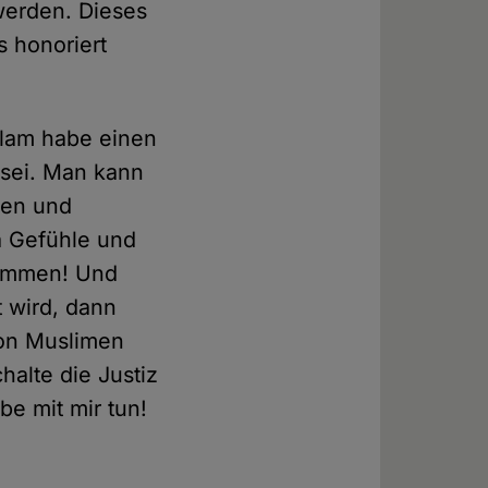
 werden. Dieses
 honoriert
slam habe einen
sei. Man kann
ren und
 Gefühle und
enommen! Und
t wird, dann
von Muslimen
halte die Justiz
be mit mir tun!