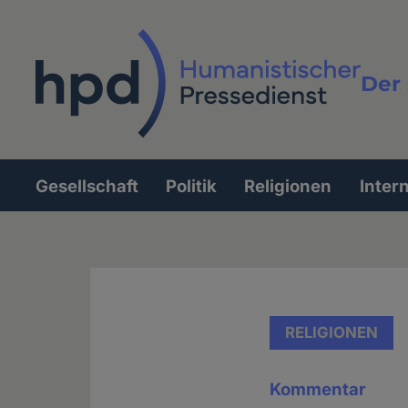
Direkt
zum
Inhalt
Der 
Vollt
Gesellschaft
Politik
Religionen
Inter
Hauptnavigation
RELIGIONEN
Kommentar