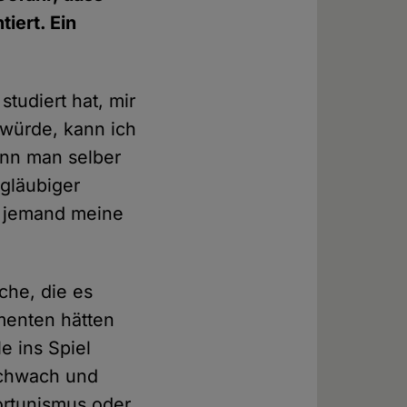
iert. Ein
tudiert hat, mir
n würde, kann ich
enn man selber
 gläubiger
nn jemand meine
che, die es
menten hätten
e ins Spiel
schwach und
ortunismus oder