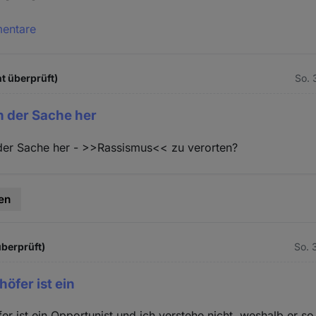
mentare
t überprüft)
So. 
on der Sache her
 der Sache her - >>Rassismus<< zu verorten?
en
überprüft)
So. 
öfer ist ein
r ist ein Opportunist und ich verstehe nicht, weshalb er so