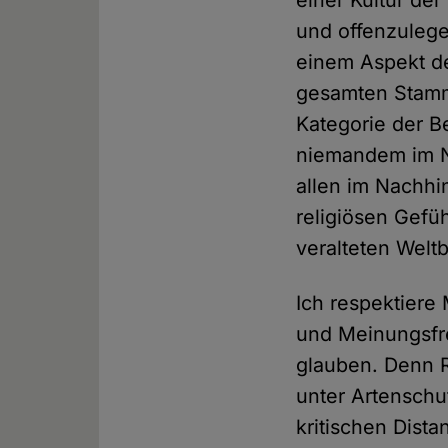
einer Kultur de
und offenzulege
einem Aspekt de
gesamten Stamm
Kategorie der B
niemandem im N
allen im Nachhi
religiösen Gefü
veralteten Weltb
Ich respektiere
und Meinungsfrei
glauben. Denn R
unter Artenschu
kritischen Dist