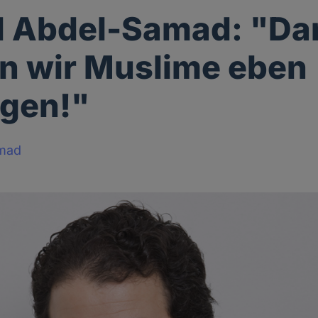
 Abdel-Samad: "Da
n wir Muslime eben
igen!"
mad