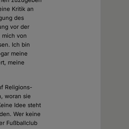
ächen zuzugeben
ne Kritik an
igung des
ung vor der
e mich von
en. Ich bin
ogar meine
rt, meine
f Religions-
n, woran sie
eine Idee steht
rden. Wer keine
er Fußballclub