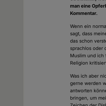
man eine Opferh
Kommentar.
Wenn ein normale
sagt, dass meine
das schon verst
sprachlos oder 
Muslim und ich 
Religion kritisie
Was ich aber ni
gerne werden wo
antworten könne
bringen, um mei
Zeichen der Dis