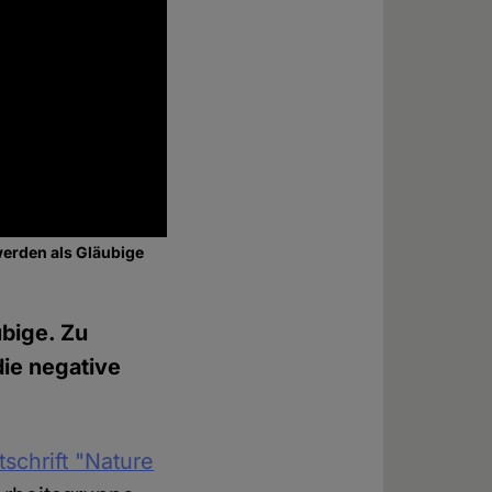
werden als Gläubige
ubige. Zu
die negative
tschrift "Nature