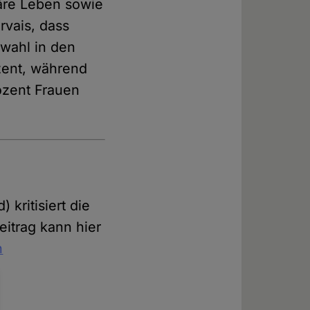
iäre Leben sowie
rvais, dass
swahl in den
zent, während
ozent Frauen
) kritisiert die
eitrag kann hier
h