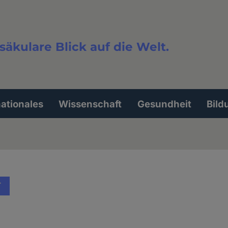
säkulare Blick auf die Welt.
extsuche
nationales
Wissenschaft
Gesundheit
Bild
T