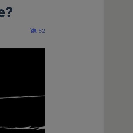
e?
52