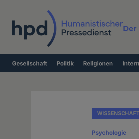
Direkt
zum
Inhalt
Der 
Vollt
Gesellschaft
Politik
Religionen
Inter
Hauptnavigation
WISSENSCHAF
Psychologie