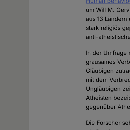
Human Behavio
um Will M. Gerv
aus 13 Ländern 
stark religiös g
anti-atheistisch
In der Umfrage 
grausames Verb
Gläubigen zutra
mit dem Verbrec
Ungläubigen zei
Atheisten bezei
gegenüber Athei
Die Forscher seh