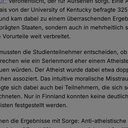
ur"
veröffentlicht, der für Aufsehen sorgt. Eine
ais von der University of Kentucky befragte 3
und kam dabei zu einem überraschenden Ergebni
eprägten Staaten, sondern auch in mehrheitlich 
e Vorurteile weit verbreitet.
mussten die Studienteilnehmer entscheiden, ob 
rechen wie ein Serienmord eher einem Atheist
uen würden. Der Atheist wurde dabei etwa dopp
hen assoziert. Das intuitive moralische Misstr
gte sich dabei auch bei Teilnehmern, die sich se
chneten. Nur in Finnland konnten keine deutlich
sten festgestellt werden.
en die Ergebnisse mit Sorge: Anti-atheistische 