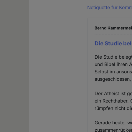
Netiquette für Kom
Bernd Kammermeier
Die Studie be
Die Studie belegt
und Bibel ihren 
Selbst im ansons
ausgeschlossen, 
Der Atheist ist g
ein Rechthaber. 
rümpfen nicht di
Gerade heute, w
zusammenrücken 