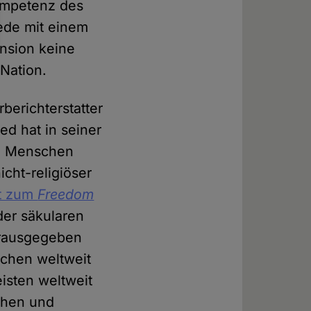
Kompetenz des
Rede mit einem
ension keine
 Nation.
berichterstatter
d hat in seiner
sen Menschen
icht-religiöser
t zum
Freedom
der säkularen
ausgegeben
chen weltweit
eisten weltweit
chen und