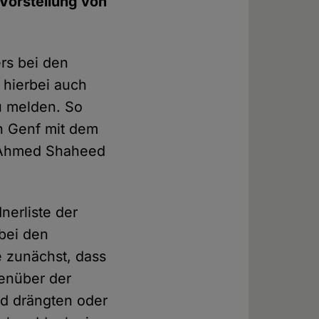
 Vorstellung von
rs bei den
 hierbei auch
u melden. So
n Genf mit dem
t Ahmed Shaheed
nerliste der
 bei den
e zunächst, dass
genüber der
nd drängten oder