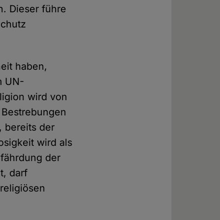
n. Dieser führe
Schutz
heit haben,
im UN-
ligion wird von
e Bestrebungen
 bereits der
sigkeit wird als
efährdung der
, darf
religiösen