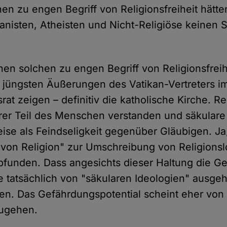
en zu engen Begriff von Religionsfreiheit hätte
nisten, Atheisten und Nicht-Religiöse keinen 
inen solchen zu engen Begriff von Religionsfrei
e jüngsten Äußerungen des Vatikan-Vertreters 
t zeigen – definitiv die katholische Kirche. Re
arer Teil des Menschen verstanden und säkular
se als Feindseligkeit gegenüber Gläubigen. Ja,
t von Religion" zur Umschreibung von Religionslo
funden. Dass angesichts dieser Haltung die G
tatsächlich von "säkularen Ideologien" ausgeht
en. Das Gefährdungspotential scheint eher von 
zugehen.