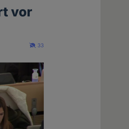
rt vor
33