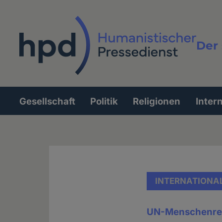
Direkt
zum
Inhalt
Der 
Vollt
Gesellschaft
Politik
Religionen
Inter
Hauptnavigation
INTERNATIONA
UN-Menschenre