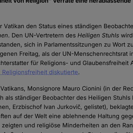
eiheit von Religion" verrate eine herablassende
er Vatikan den Status eines ständigen Beobachte
nen
. Den UN-Vertretern des
Heiligen Stuhls
wird
tanden, sich in Parlamentssitzungen zu Wort z
genen Freitag, als der UN-Menschenrechtsrat i
terstatter für Religions- und Glaubensfreihei
Religionsfreiheit diskutierte
.
Vatikans, Monsignore Mauro Cionini (in der Red
ch als ständiger Beobachter des Heiligen Stuhls
en, Erzbischof Ivan Jurkovič, gelistet), beklagt
aften auf der Welt eine ablehnende Haltung ge
it zeigten und religiöse Minderheiten an den Ra