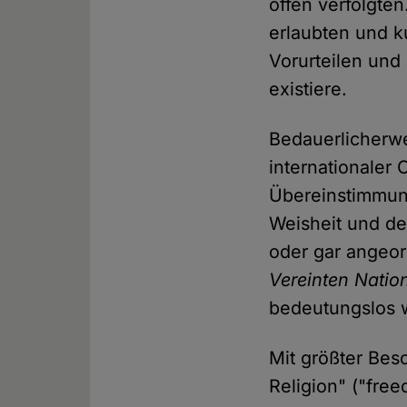
offen verfolgte
erlaubten und k
Vorurteilen und
existiere.
Bedauerlicherwe
internationaler 
Übereinstimmung
Weisheit und de
oder gar angeord
Vereinten Natio
bedeutungslos 
Mit größter Bes
Religion" ("free