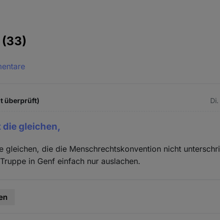
e
(33)
mentare
t überprüft)
Di.
 die gleichen,
ie gleichen, die die Menschrechtskonvention nicht untersch
 Truppe in Genf einfach nur auslachen.
en