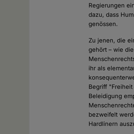
Regierungen ein
dazu, dass Huma
genössen.
Zu jenen, die e
gehört – wie di
Menschenrechtsra
ihr als element
konsequenterwei
Begriff "Freihei
Beleidigung emp
Menschenrechte 
bezweifelt werd
Hardlinern aus