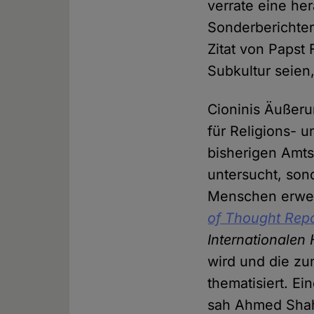
verrate eine he
Sonderberichter
Zitat von Papst 
Subkultur seien,
Cioninis Äußeru
für Religions- 
bisherigen Amts
untersucht, sond
Menschen erwei
of Thought Repo
Internationalen
wird und die z
thematisiert. Ei
sah Ahmed Shah