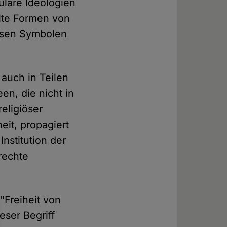
ulare Ideologien
elte Formen von
iösen Symbolen
 auch in Teilen
en, die nicht in
eligiöser
it, propagiert
nstitution der
rechte
"Freiheit von
eser Begriff