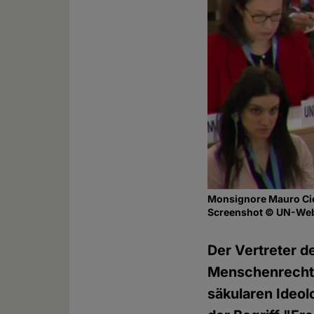
Monsignore Mauro Cio
Screenshot © UN-We
Der Vertreter de
Menschenrechts
säkularen Ideol