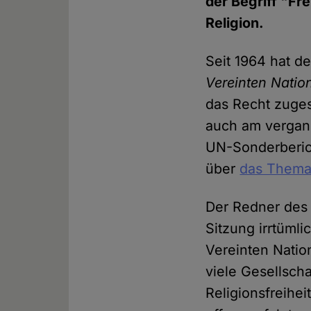
der Begriff "Fr
Religion.
Seit 1964 hat d
Vereinten Natio
das Recht zuges
auch am vergan
UN-Sonderberich
über
das Thema 
Der Redner des 
Sitzung irrtümli
Vereinten Nation
viele Gesellsch
Religionsfreihe