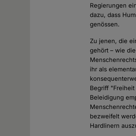
Regierungen ein
dazu, dass Huma
genössen.
Zu jenen, die e
gehört – wie di
Menschenrechtsra
ihr als element
konsequenterwei
Begriff "Freihei
Beleidigung emp
Menschenrechte 
bezweifelt werd
Hardlinern aus