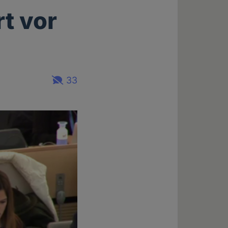
rt vor
33