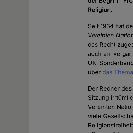
der Begriff "Fr
Religion.
Seit 1964 hat d
Vereinten Natio
das Recht zuges
auch am vergan
UN-Sonderberich
über
das Thema 
Der Redner des 
Sitzung irrtümli
Vereinten Nation
viele Gesellsch
Religionsfreihe