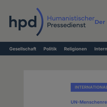
Direkt
zum
Inhalt
Der 
Vollt
Gesellschaft
Politik
Religionen
Inter
Hauptnavigation
INTERNATIONA
UN-Menschenre