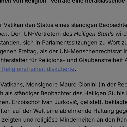
eiheit von Religion" verrate eine herablassende
er Vatikan den Status eines ständigen Beobachte
nen
. Den UN-Vertretern des
Heiligen Stuhls
wird
tanden, sich in Parlamentssitzungen zu Wort z
genen Freitag, als der UN-Menschenrechtsrat i
terstatter für Religions- und Glaubensfreihei
Religionsfreiheit diskutierte
.
Vatikans, Monsignore Mauro Cionini (in der Red
ch als ständiger Beobachter des Heiligen Stuhls
en, Erzbischof Ivan Jurkovič, gelistet), beklagt
aften auf der Welt eine ablehnende Haltung ge
it zeigten und religiöse Minderheiten an den Ra