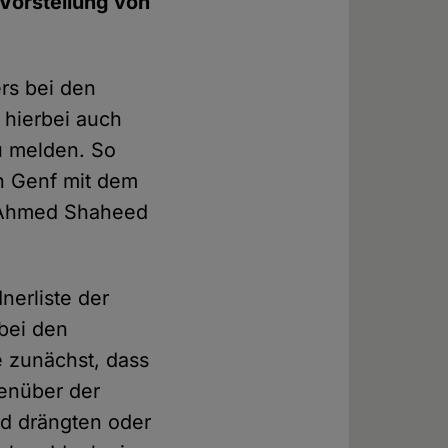
 Vorstellung von
rs bei den
 hierbei auch
u melden. So
n Genf mit dem
t Ahmed Shaheed
nerliste der
 bei den
e zunächst, dass
genüber der
nd drängten oder