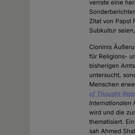
verrate eine he
Sonderberichter
Zitat von Papst 
Subkultur seien,
Cioninis Äußeru
für Religions- 
bisherigen Amts
untersucht, sond
Menschen erwei
of Thought Repo
Internationalen
wird und die z
thematisiert. Ei
sah Ahmed Shah