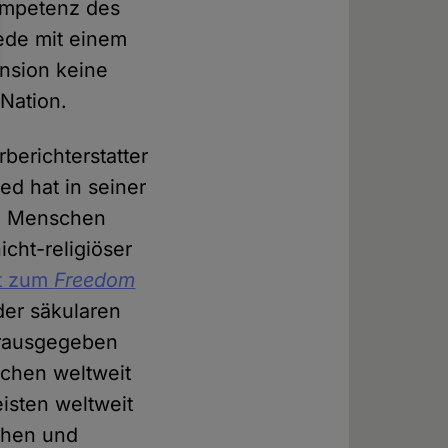
Kompetenz des
Rede mit einem
ension keine
 Nation.
berichterstatter
d hat in seiner
sen Menschen
icht-religiöser
t zum
Freedom
der säkularen
ausgegeben
chen weltweit
eisten weltweit
chen und