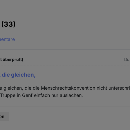
e
(33)
mentare
t überprüft)
Di.
 die gleichen,
ie gleichen, die die Menschrechtskonvention nicht untersch
 Truppe in Genf einfach nur auslachen.
en