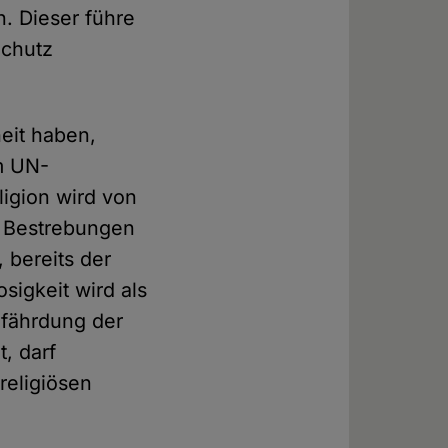
n. Dieser führe
Schutz
heit haben,
im UN-
ligion wird von
e Bestrebungen
 bereits der
sigkeit wird als
efährdung der
, darf
religiösen