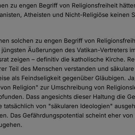
en zu engen Begriff von Religionsfreiheit hätte
nisten, Atheisten und Nicht-Religiöse keinen 
inen solchen zu engen Begriff von Religionsfrei
e jüngsten Äußerungen des Vatikan-Vertreters 
t zeigen – definitiv die katholische Kirche. Re
arer Teil des Menschen verstanden und säkular
se als Feindseligkeit gegenüber Gläubigen. Ja,
t von Religion" zur Umschreibung von Religionslo
funden. Dass angesichts dieser Haltung die G
tatsächlich von "säkularen Ideologien" ausgeht
en. Das Gefährdungspotential scheint eher von 
zugehen.