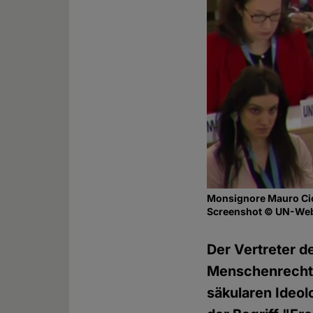
Monsignore Mauro Cio
Screenshot © UN-We
Der Vertreter de
Menschenrechts
säkularen Ideol