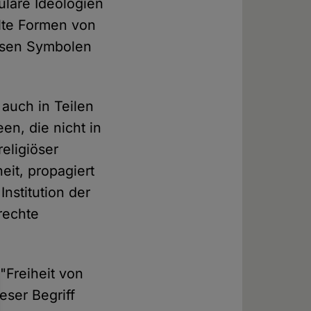
ulare Ideologien
elte Formen von
iösen Symbolen
 auch in Teilen
en, die nicht in
eligiöser
it, propagiert
nstitution der
rechte
"Freiheit von
eser Begriff