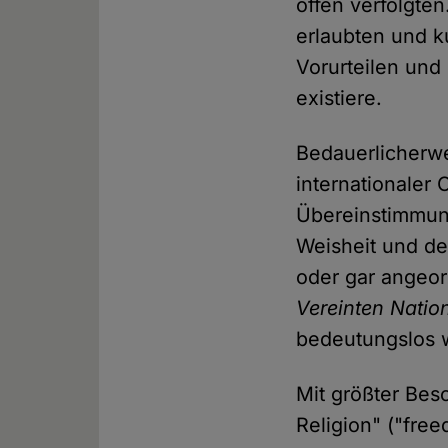
offen verfolgte
erlaubten und k
Vorurteilen und
existiere.
Bedauerlicherwe
internationaler 
Übereinstimmung
Weisheit und de
oder gar angeord
Vereinten Natio
bedeutungslos 
Mit größter Bes
Religion" ("free