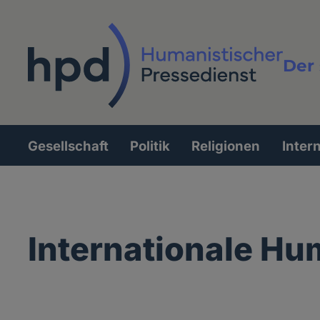
Direkt
zum
Inhalt
Der 
Vollt
Gesellschaft
Politik
Religionen
Inter
Hauptnavigation
Internationale Hu