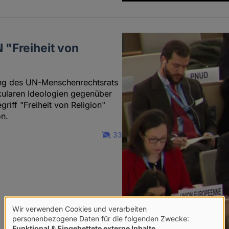
N "Freiheit von
tzung des UN-Menschenrechtsrats
kularen Ideologien gegenüber
riff "Freiheit von Religion"
on.
33
Wir verwenden Cookies und verarbeiten
Verwendung
personenbezogene Daten für die folgenden Zwecke:
Funktional & Eingebettete externe Inhalte
.