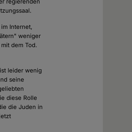
der regierenden
itzungssaal.
im Internet,
ätern" weniger
 mit dem Tod.
st leider wenig
und seine
geliebten
ie diese Rolle
die die Juden in
etzt