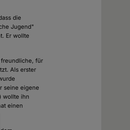
dass die
sche Jugend"
. Er wollte
freundliche, für
zt. Als erster
 wurde
ar seine eigene
 wollte ihn
at einen