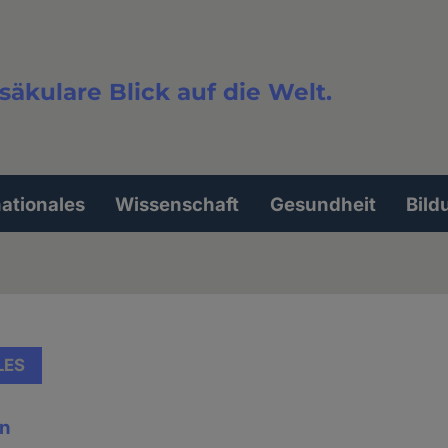
säkulare Blick auf die Welt.
extsuche
nationales
Wissenschaft
Gesundheit
Bild
LES
en