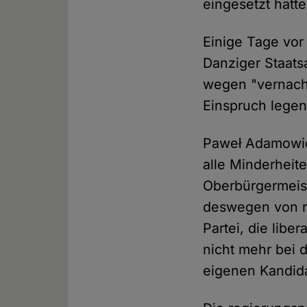
eingesetzt hatte
Einige Tage vo
Danziger Staats
wegen "vernachlä
Einspruch legen
Paweł Adamowicz 
alle Minderheit
Oberbürgermeist
deswegen von re
Partei, die liber
nicht mehr bei 
eigenen Kandid