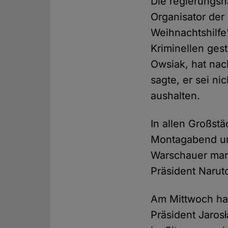
Die regierungsn
Organisator der
Weihnachtshilfe
Kriminellen ges
Owsiak, hat nac
sagte, er sei n
aushalten.
In allen Großst
Montagabend un
Warschauer mar
Präsident Narut
Am Mittwoch ha
Präsident Jaros