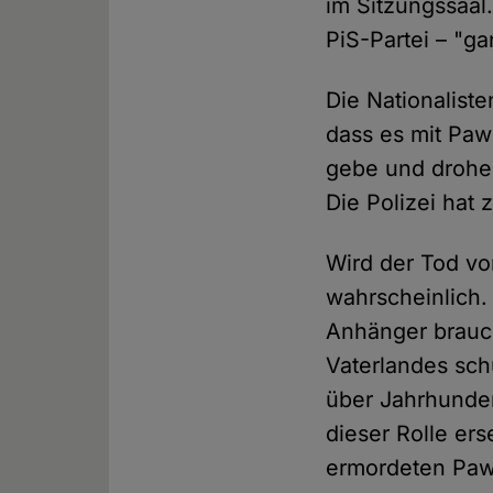
im Sitzungssaal
PiS-Partei – "ga
Die Nationaliste
dass es mit Pa
gebe und drohe
Die Polizei hat 
Wird der Tod vo
wahrscheinlich.
Anhänger brauch
Vaterlandes schu
über Jahrhunder
dieser Rolle er
ermordeten Paw