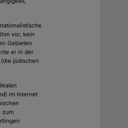
ängigkeit,
nationalistische
ihm vor, kein
hen Gebieten
nte er in der
(die jüdischen
dikalen
d) im Internet
nischen
n zum
htlingen