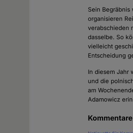
Sein Begräbnis 
organisieren Re
verabschieden m
dasselbe. So k
vielleicht gesc
Entscheidung g
In diesem Jahr 
und die polnis
am Wochenende 
Adamowicz erin
Kommentar