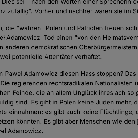
. Dies sei – nach den Worten einer Sprecherin 
nz zufällig". Vorher und nachher waren sie im S
n, die "wahren" Polen und Patrioten freuen sich 
weł Adamowicz' Tod einen "von den Heimatsverr
n anderen demokratischen Oberbürgermeistern
zwei potentielle Attentäter verhaftet.
n Paweł Adamowicz diesen Hass stoppen? Das i
 Die regierenden rechtsradikalen Nationalisten 
en Feinde, die an allem Unglück ihres ach so 
ldig sind. Es gibt in Polen keine Juden mehr, d
te einnahmen; es gibt auch keine Flüchtlinge, 
setzen könnten. Es gibt aber Menschen wie den j
eł Adamowicz.