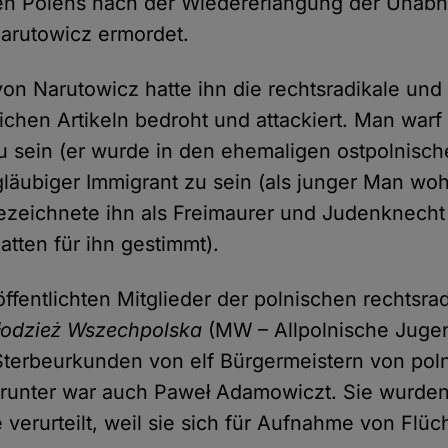
en Polens nach der Wiedererlangung der Unabh
arutowicz ermordet.
on Narutowicz hatte ihn die rechtsradikale und 
ichen Artikeln bedroht und attackiert. Man warf 
u sein (er wurde in den ehemaligen ostpolnisc
gläubiger Immigrant zu sein (als junger Man woh
zeichnete ihn als Freimaurer und Judenknecht 
tten für ihn gestimmt).
öffentlichten Mitglieder der polnischen rechtsra
odzież Wszechpolska
(MW – Allpolnische Jugen
 Sterbeurkunden von elf Bürgermeistern von pol
arunter war auch Paweł Adamowiczt. Sie wurde
 verurteilt, weil sie sich für Aufnahme von Flüc