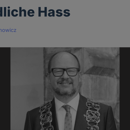
dliche Hass
howicz