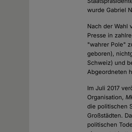
Staatspräsident
wurde Gabriel N
Nach der Wahl v
Presse in zahlre
"wahrer Pole" z
geboren), nicht
Schweiz) und be
Abgeordneten ha
Im Juli 2017 ver
Organisation,
Mł
die politischen
Großstädten. D
politischen Tode