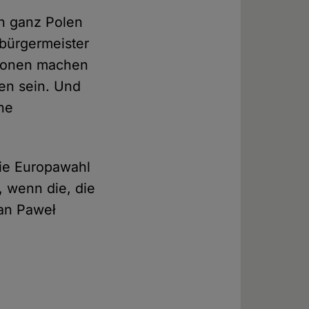
in ganz Polen
rbürgermeister
ationen machen
en sein. Und
ne
Die Europawahl
 wenn die, die
an Paweł