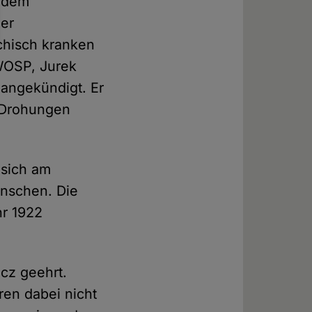
t dem
der
chisch kranken
 WOSP, Jurek
angekündigt. Er
e Drohungen
 sich am
nschen. Die
hr 1922
cz geehrt.
ren dabei nicht