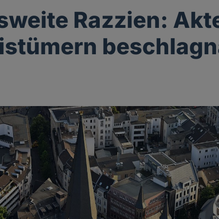
weite Razzien: Akt
Bistümern beschlag