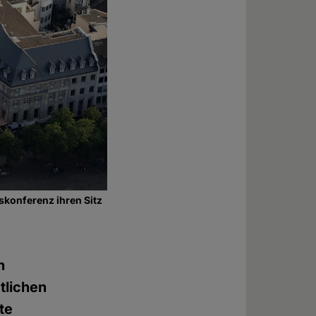
skonferenz ihren Sitz
n
tlichen
te