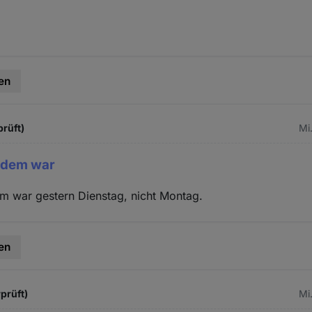
en
prüft)
Mi
erdem war
em war gestern Dienstag, nicht Montag.
en
prüft)
Mi