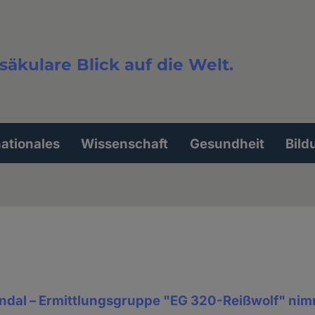
säkulare Blick auf die Welt.
extsuche
nationales
Wissenschaft
Gesundheit
Bild
dal – Ermittlungsgruppe "EG 320-Reißwolf" nimm