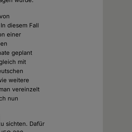
ragen wurde.
 von
In diesem Fall
on einer
gen
ate geplant
leich mit
eutschen
ie weitere
man vereinzelt
ich nun
zu sichten. Dafür