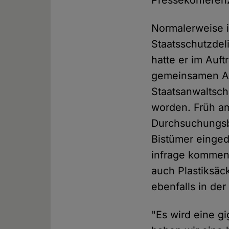
Pressekonferenz
Normalerweise i
Staatsschutzdel
hatte er im Auft
gemeinsamen Akt
Staatsanwaltsc
worden. Früh a
Durchsuchungsb
Bistümer einged
infrage kommend
auch Plastiksäc
ebenfalls in de
"Es wird eine gi