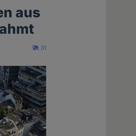
en aus
nahmt
31