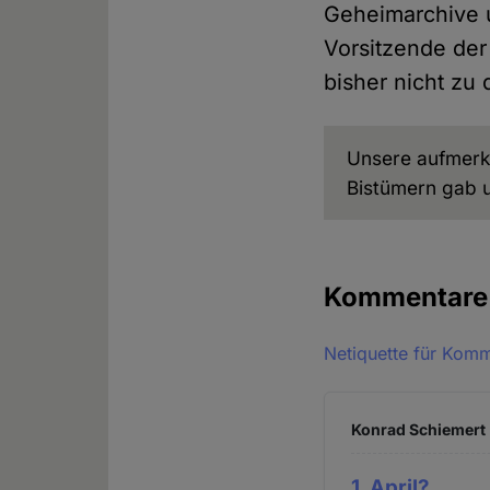
Geheimarchive 
Vorsitzende de
bisher nicht z
Unsere aufmerk
Bistümern gab u
Kommentar
Netiquette für Kom
Konrad Schiemert 
1. April?