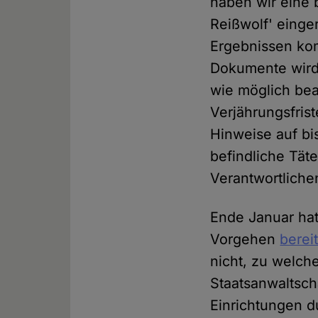
haben wir eine
Reißwolf' einger
Ergebnissen ko
Dokumente wird 
wie möglich bea
Verjährungsfrist
Hinweise auf bi
befindliche Tät
Verantwortliche
Ende Januar hat
Vorgehen
berei
nicht, zu welch
Staatsanwaltsch
Einrichtungen 