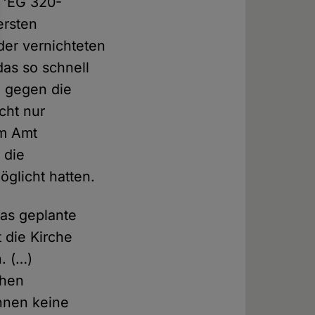
 'EG 320-
ersten
er vernichteten
das so schnell
, gegen die
cht nur
im Amt
 die
öglicht hatten.
das geplante
 die Kirche
. (…)
chen
nnen keine