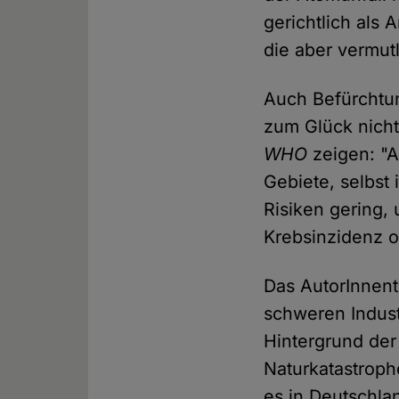
gerichtlich als
die aber vermutl
Auch Befürchtu
zum Glück nicht
WHO
zeigen: "A
Gebiete, selbst
Risiken gering,
Krebsinzidenz o
Das AutorInnen
schweren Indust
Hintergrund der
Naturkatastroph
es in Deutschla