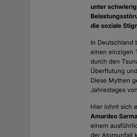
unter schwieri
Belastungsstöru
die soziale Sti
In Deutschland 
einen einzigen 
durch den Tsuna
Überflutung un
Diese Mythen ge
Jahrestages vo
Hier lohnt sich
Amardeo Sarm
einem ausführli
der Atomunfall k