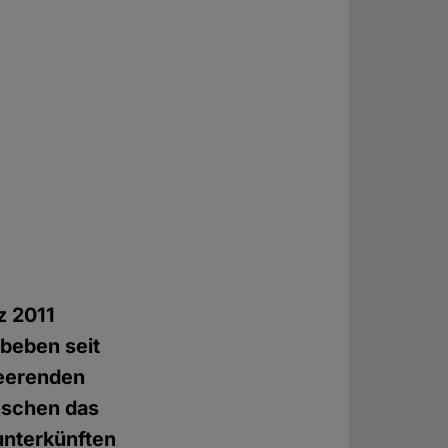
z 2011
dbeben seit
heerenden
nschen das
tunterkünften