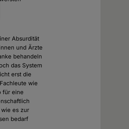
iner Absurdität
innen und Ärzte
ranke behandeln
 Doch das System
icht erst die
. Fachleute wie
 für eine
nschaftlich
 wie es zur
esen bedarf