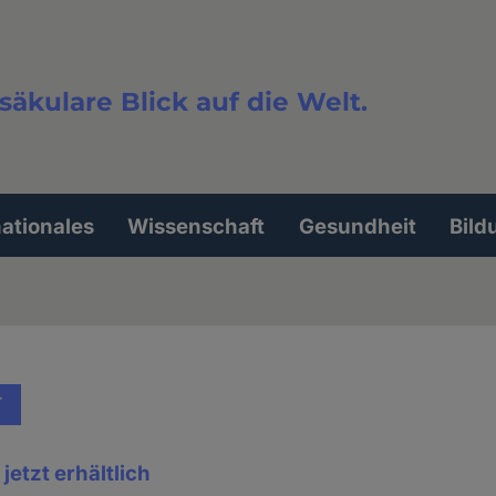
säkulare Blick auf die Welt.
extsuche
nationales
Wissenschaft
Gesundheit
Bild
T
jetzt erhältlich