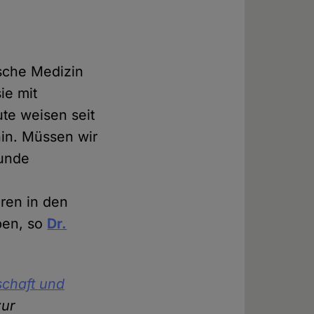
ische Medizin
ie mit
te weisen seit
in. Müssen wir
kunde
hren in den
ben, so
Dr.
schaft und
zur