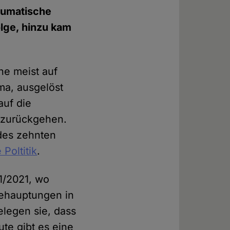
aumatische
lge, hinzu kam
he meist auf
ma, ausgelöst
auf die
 zurückgehen.
 des zehnten
 Poltitik
.
1/2021, wo
ehauptungen in
elegen sie, dass
ute gibt es eine