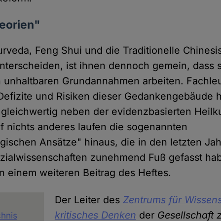
eorien"
urveda, Feng Shui und die Traditionelle Chines
unterscheiden, ist ihnen dennoch gemein, dass s
h unhaltbaren Grundannahmen arbeiten. Fachleu
Defizite und Risiken dieser Gedankengebäude h
 gleichwertig neben der evidenzbasierten Heil
f nichts anderes laufen die sogenannten
ogischen Ansätze" hinaus, die in den letzten Ja
ozialwissenschaften zunehmend Fuß gefasst ha
n einem weiteren Beitrag des Heftes.
Der Leiter des
Zentrums für Wissen
kritisches Denken
der
Gesellschaft 
chnis