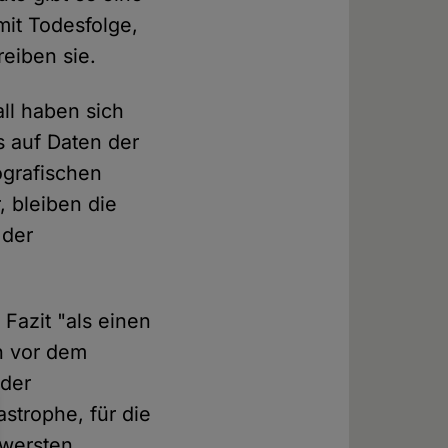
mit Todesfolge,
reiben sie.
ll haben sich
s auf Daten der
ografischen
, bleiben die
 der
azit "als einen
ch vor dem
 der
strophe, für die
hwersten