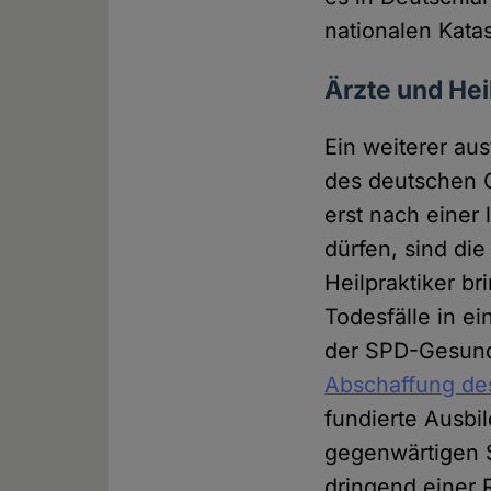
nationalen Kata
Ärzte und Hei
Ein weiterer aus
des deutschen 
erst nach einer
dürfen, sind di
Heilpraktiker br
Todesfälle in ei
der SPD-Gesundh
Abschaffung des
fundierte Ausbi
gegenwärtigen S
dringend einer 