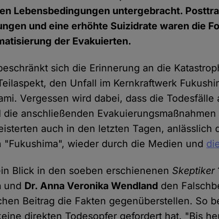
gen Lebensbedingungen untergebracht. Posttr
ngen und eine erhöhte Suizidrate waren die Fo
gmatisierung der Evakuierten.
beschränkt sich die Erinnerung an die Katastrop
Teilaspekt, den Unfall im Kernkraftwerk Fukushi
mi. Vergessen wird dabei, dass die Todesfälle 
d die anschließenden Evakuierungsmaßnahmen
isterten auch in den letzten Tagen, anlässlich
n "Fukushima", wieder durch die Medien und
die
 ein Blick in den soeben erschienenen
Skeptiker
a
und
Dr. Anna Veronika Wendland
den Falschb
chen Beitrag die Fakten gegenüberstellen. So b
eine direkten Todesopfer gefordert hat. "Bis he