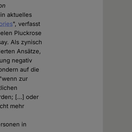
on
ein aktuelles
ories
", verfasst
Helen Pluckrose
y. Als zynisch
ierten Ansätze,
tung negativ
sondern auf die
 "wenn zur
lichen
rden; […] oder
cht mehr
rsonen in