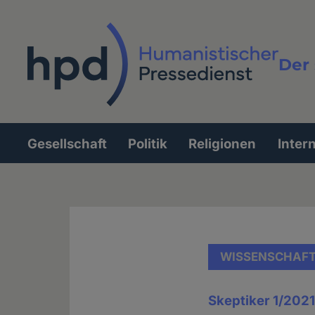
Direkt
zum
Inhalt
Der 
Vollt
Gesellschaft
Politik
Religionen
Inter
Hauptnavigation
WISSENSCHAF
Skeptiker 1/2021 