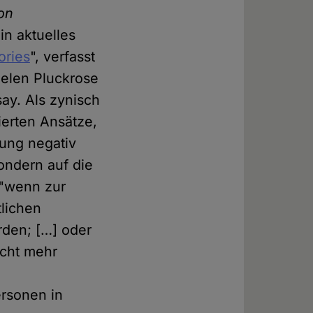
on
ein aktuelles
ories
", verfasst
Helen Pluckrose
y. Als zynisch
ierten Ansätze,
tung negativ
sondern auf die
 "wenn zur
lichen
rden; […] oder
cht mehr
rsonen in