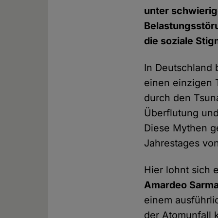
unter schwieri
Belastungsstöru
die soziale Sti
In Deutschland 
einen einzigen 
durch den Tsuna
Überflutung un
Diese Mythen ge
Jahrestages vo
Hier lohnt sich
Amardeo Sarm
einem ausführli
der Atomunfall k