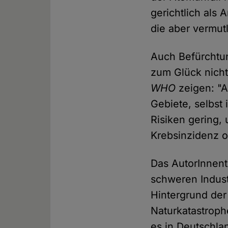
gerichtlich als
die aber vermutl
Auch Befürchtu
zum Glück nicht
WHO
zeigen: "A
Gebiete, selbst
Risiken gering,
Krebsinzidenz o
Das AutorInnen
schweren Indust
Hintergrund der
Naturkatastroph
es in Deutschla