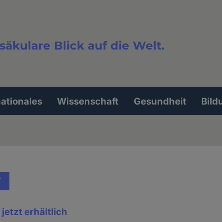
säkulare Blick auf die Welt.
extsuche
nationales
Wissenschaft
Gesundheit
Bild
T
jetzt erhältlich