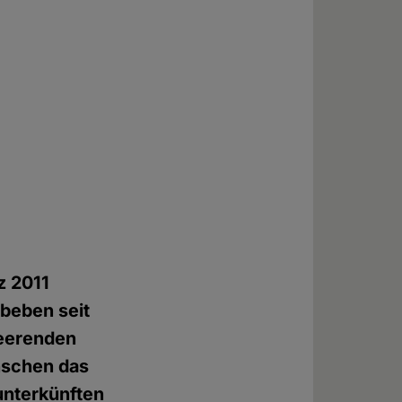
z 2011
dbeben seit
heerenden
nschen das
tunterkünften