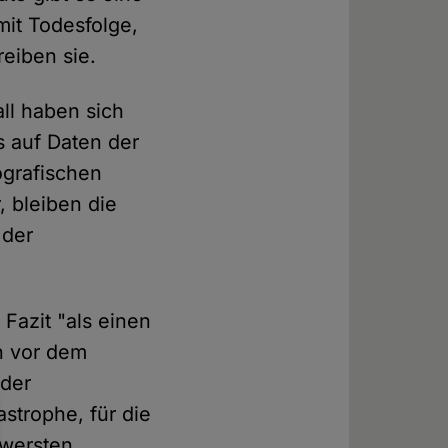
mit Todesfolge,
reiben sie.
ll haben sich
s auf Daten der
ografischen
, bleiben die
 der
azit "als einen
ch vor dem
 der
strophe, für die
hwersten