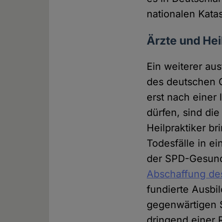
nationalen Kata
Ärzte und Hei
Ein weiterer aus
des deutschen 
erst nach einer
dürfen, sind di
Heilpraktiker br
Todesfälle in ei
der SPD-Gesundh
Abschaffung des
fundierte Ausbi
gegenwärtigen S
dringend einer 