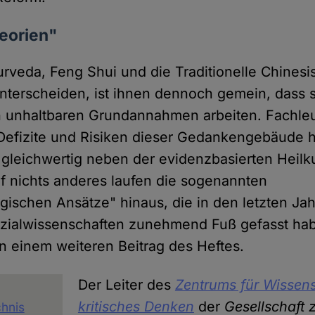
eorien"
urveda, Feng Shui und die Traditionelle Chines
unterscheiden, ist ihnen dennoch gemein, dass s
h unhaltbaren Grundannahmen arbeiten. Fachleu
Defizite und Risiken dieser Gedankengebäude h
 gleichwertig neben der evidenzbasierten Heil
f nichts anderes laufen die sogenannten
ogischen Ansätze" hinaus, die in den letzten Ja
ozialwissenschaften zunehmend Fuß gefasst ha
n einem weiteren Beitrag des Heftes.
Der Leiter des
Zentrums für Wissen
kritisches Denken
der
Gesellschaft 
chnis