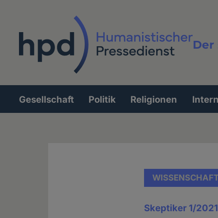
Direkt
zum
Inhalt
Der 
Vollt
Gesellschaft
Politik
Religionen
Inter
Hauptnavigation
WISSENSCHAF
Skeptiker 1/2021 