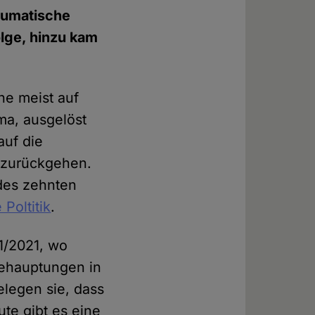
aumatische
lge, hinzu kam
he meist auf
ma, ausgelöst
auf die
 zurückgehen.
 des zehnten
 Poltitik
.
1/2021, wo
ehauptungen in
elegen sie, dass
ute gibt es eine