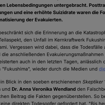
gen Lebensbedingungen untergebracht. Posttr
ngen und eine erhöhte Suizidrate waren die Fo
gmatisierung der Evakuierten.
beschränkt sich die Erinnerung an die Katastrop
Teilaspekt, den Unfall im Kernkraftwerk Fukushi
mi. Vergessen wird dabei, dass die Todesfälle 
d die anschließenden Evakuierungsmaßnahmen
isterten auch in den letzten Tagen, anlässlich
n "Fukushima", wieder durch die Medien und
die
 ein Blick in den soeben erschienenen
Skeptiker
a
und
Dr. Anna Veronika Wendland
den Falschb
chen Beitrag die Fakten gegenüberstellen. So b
eine direkten Todesopfer gefordert hat. "Bis he