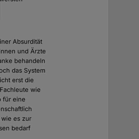
iner Absurdität
innen und Ärzte
ranke behandeln
 Doch das System
icht erst die
. Fachleute wie
 für eine
nschaftlich
 wie es zur
esen bedarf