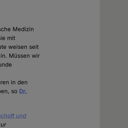
ische Medizin
ie mit
te weisen seit
in. Müssen wir
kunde
hren in den
ben, so
Dr.
schaft und
zur