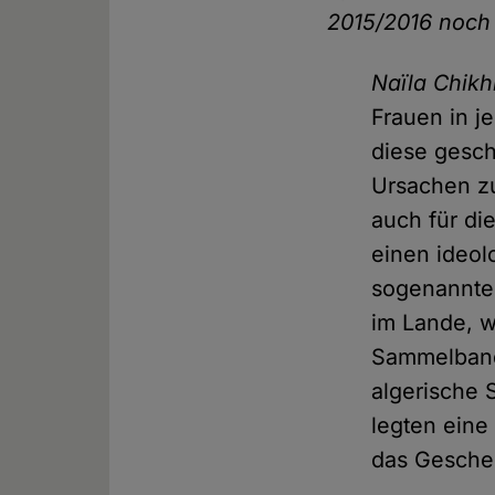
2015/2016 noch 
Naïla Chikh
Frauen in j
diese gesch
Ursachen zu
auch für di
einen ideo
sogenannten
im Lande, w
Sammelband
algerische 
legten eine
das Gescheh