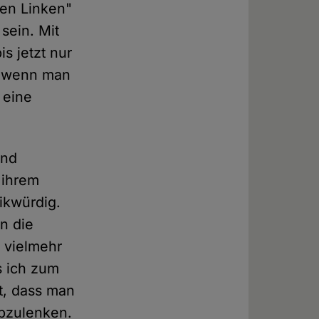
uen Linken"
 sein. Mit
s jetzt nur
nd wenn man
 eine
und
 ihrem
tikwürdig.
n die
h vielmehr
s ich zum
rt, dass man
abzulenken.