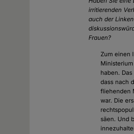
Haben Sie eine 
irritierenden V
auch der Linken
diskussionswürd
Frauen?
Zum einen l
Ministerium
haben. Das 
dass nach d
fliehenden 
war. Die er
rechtspopul
säen. Und b
innezuhalte