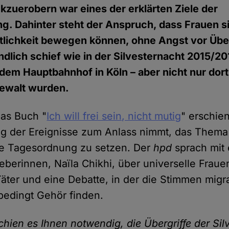
kzuerobern war eines der erklärten Ziele der
. Dahinter steht der Anspruch, dass Frauen s
entlichkeit bewegen können, ohne Angst vor Übe
ndlich schief wie in der Silvesternacht 2015/20
dem Hauptbahnhof in Köln – aber nicht nur dort
Gewalt wurden.
das Buch "
Ich will frei sein, nicht mutig
" erschie
ag der Ereignisse zum Anlass nimmt, das Thema
che Tagesordnung zu setzen. Der
hpd
sprach mit 
berinnen, Naïla Chikhi, über universelle Fraue
Täter und eine Debatte, in der die Stimmen migr
bedingt Gehör finden.
hien es Ihnen notwendig, die Übergriffe der Sil