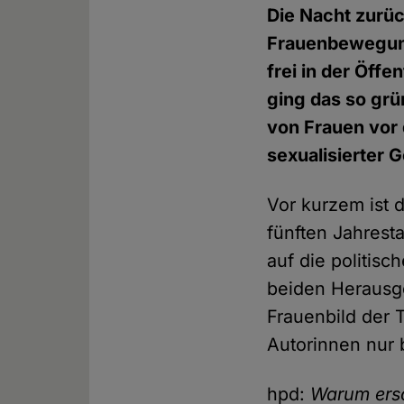
Die Nacht zurüc
Frauenbewegung
frei in der Öff
ging das so grü
von Frauen vor 
sexualisierter 
Vor kurzem ist 
fünften Jahrest
auf die politis
beiden Herausge
Frauenbild der 
Autorinnen nur 
hpd:
Warum ersc