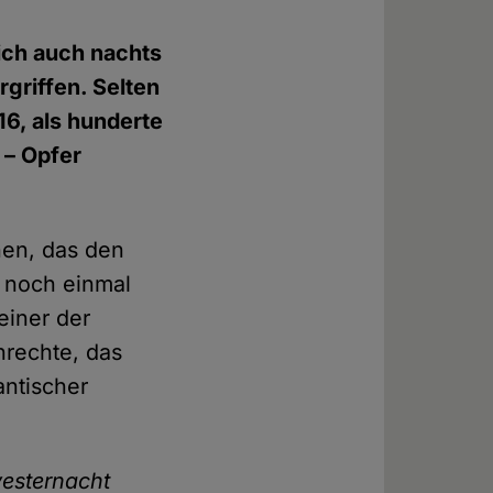
ich auch nachts
rgriffen. Selten
16, als hunderte
 – Opfer
nen, das den
 noch einmal
einer der
nrechte, das
antischer
vesternacht