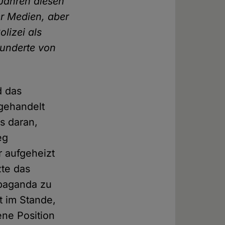
 Jahren diesen
r Medien, aber
lizei als
hunderte von
d das
 gehandelt
s daran,
eg
 aufgeheizt
zte das
opaganda zu
t im Stande,
ene Position