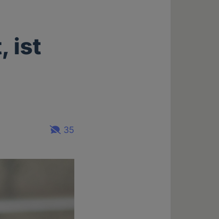
 ist
35