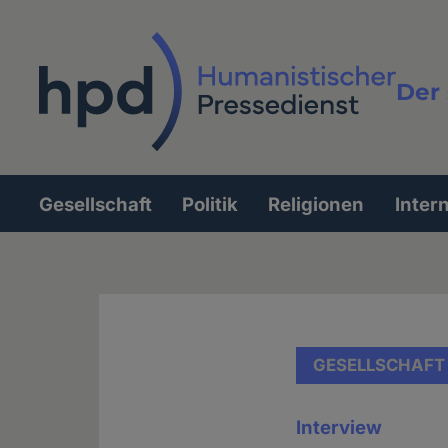
Direkt
zum
Inhalt
Der 
Vollt
Gesellschaft
Politik
Religionen
Inter
Hauptnavigation
GESELLSCHAFT
Interview