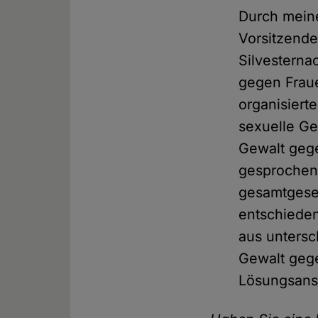
Durch meine
Vorsitzend
Silvesterna
gegen Fraue
organisiert
sexuelle Ge
Gewalt geg
gesprochen 
gesamtgesel
entschieden
aus unters
Gewalt geg
Lösungsans