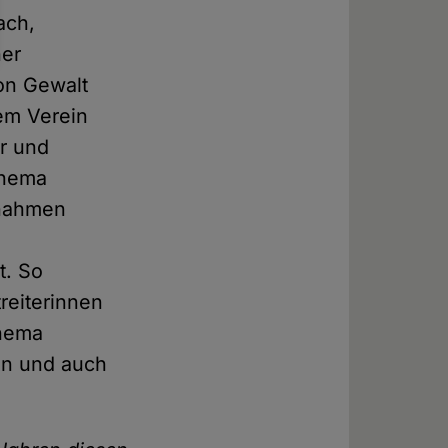
ach,
ner
on Gewalt
rem Verein
r und
Thema
ßnahmen
t. So
reiterinnen
Thema
en und auch