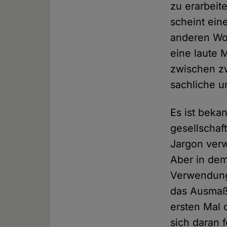
zu erarbeit
scheint eine
anderen Wor
eine laute 
zwischen zw
sachliche u
Es ist beka
gesellschaf
Jargon verwe
Aber in dem
Verwendung 
das Ausmaß 
ersten Mal 
sich daran 